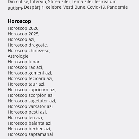
Din culise
Interviu
Stirea zilei
Tema zilei
Iesirea din
,
,
,
,
Despărţiri celebre
Vesti Bune
Covid-19
Pandemie
autism
,
,
,
,
Horoscop
Horoscop 2026
,
Horoscop 2025
,
Horoscop azi
,
Horoscop dragoste
,
Horoscop chinezesc
,
Astrologie
,
Horoscop lunar
,
Horoscop rac azi
,
Horoscop gemeni azi
,
Horoscop fecioara azi
,
Horoscop taur azi
,
Horoscop capricorn azi
,
Horoscop scorpion azi
,
Horoscop sagetator azi
,
Horoscop varsator azi
,
Horoscop pesti azi
,
Horoscop leu azi
,
Horoscop balanta azi
,
Horoscop berbec azi
,
Horoscop saptamanal