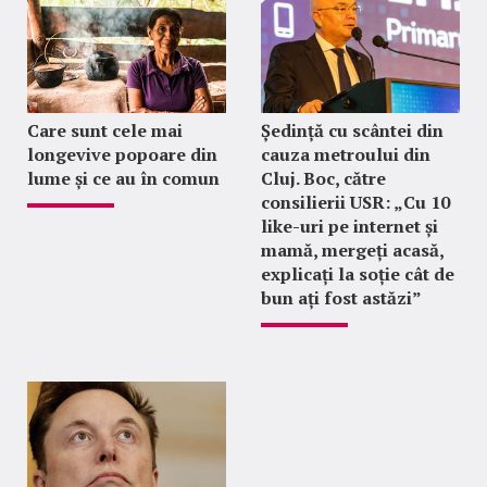
Care sunt cele mai
Ședință cu scântei din
longevive popoare din
cauza metroului din
lume și ce au în comun
Cluj. Boc, către
consilierii USR: „Cu 10
like-uri pe internet și
mamă, mergeți acasă,
explicați la soție cât de
bun ați fost astăzi”