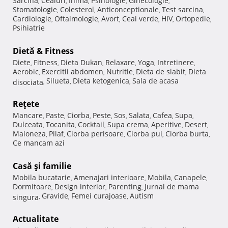
Sarcina
Ceaiuri
Inima
Psihologie
Ginecologie
,
,
,
,
,
Stomatologie
Colesterol
Anticonceptionale
Test sarcina
,
,
,
,
Cardiologie
Oftalmologie
Avort
Ceai verde
HIV
Ortopedie
,
,
,
,
,
,
Psihiatrie
Dietă & Fitness
Diete
Fitness
Dieta Dukan
Relaxare
Yoga
Intretinere
,
,
,
,
,
,
Aerobic
Exercitii abdomen
Nutritie
Dieta de slabit
Dieta
,
,
,
,
Silueta
Dieta ketogenica
Sala de acasa
disociata
,
,
,
Reţete
Mancare
Paste
Ciorba
Peste
Sos
Salata
Cafea
Supa
,
,
,
,
,
,
,
,
Dulceata
Tocanita
Cocktail
Supa crema
Aperitive
Desert
,
,
,
,
,
,
Maioneza
Pilaf
Ciorba perisoare
Ciorba pui
Ciorba burta
,
,
,
,
,
Ce mancam azi
Casă şi familie
Mobila bucatarie
Amenajari interioare
Mobila
Canapele
,
,
,
,
Dormitoare
Design interior
Parenting
Jurnal de mama
,
,
,
Gravide
Femei curajoase
Autism
singura
,
,
,
Actualitate