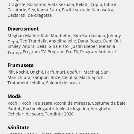
Dragoste
Romantic
Viata sexuala
Relatii
Cuplu
Iubire
,
,
,
,
,
,
Casatorie
Sex
Kama Sutra
Pozitii sexuale Kamasutra
,
,
,
,
Declaratii de dragoste
Divertisment
Meghan Markle
Kate Middleton
Kim Kardashian
Johnny
,
,
,
Teo Trandafir
Angelina Jolie
Dana Rogoz
Dani Otil
Depp
,
,
,
,
,
Smiley
Andra
Delia
Gina Pistol
Justin Bieber
Melania
,
,
,
,
,
Program TV
Program Pro TV
Program Antena 1
Trump
,
,
,
Frumuseţe
Păr
Rochii
Unghii
Parfumuri
Coafuri
Machiaj
Sani
,
,
,
,
,
,
,
Manichiura
Sampon
Buze
Celulita
Machiaj ochi
,
,
,
,
,
Tratament celulita
Salonul de acasa
,
Modă
Rochii
Rochii de seara
Rochii de mireasa
Costume de baie
,
,
,
,
Pantofi
Rochii elegante
Inele de logodna
Verighete
,
,
,
,
Ochelari de soare
Tendinte 2020
,
Sănătate