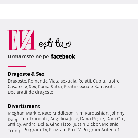
Urmareste-ne pe
Dragoste & Sex
Dragoste
Romantic
Viata sexuala
Relatii
Cuplu
Iubire
,
,
,
,
,
,
Casatorie
Sex
Kama Sutra
Pozitii sexuale Kamasutra
,
,
,
,
Declaratii de dragoste
Divertisment
Meghan Markle
Kate Middleton
Kim Kardashian
Johnny
,
,
,
Teo Trandafir
Angelina Jolie
Dana Rogoz
Dani Otil
Depp
,
,
,
,
,
Smiley
Andra
Delia
Gina Pistol
Justin Bieber
Melania
,
,
,
,
,
Program TV
Program Pro TV
Program Antena 1
Trump
,
,
,