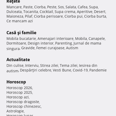
Reţete
Mancare
Paste
Ciorba
Peste
Sos
Salata
Cafea
Supa
,
,
,
,
,
,
,
,
Dulceata
Tocanita
Cocktail
Supa crema
Aperitive
Desert
,
,
,
,
,
,
Maioneza
Pilaf
Ciorba perisoare
Ciorba pui
Ciorba burta
,
,
,
,
,
Ce mancam azi
Casă şi familie
Mobila bucatarie
Amenajari interioare
Mobila
Canapele
,
,
,
,
Dormitoare
Design interior
Parenting
Jurnal de mama
,
,
,
Gravide
Femei curajoase
Autism
singura
,
,
,
Actualitate
Din culise
Interviu
Stirea zilei
Tema zilei
Iesirea din
,
,
,
,
Despărţiri celebre
Vesti Bune
Covid-19
Pandemie
autism
,
,
,
,
Horoscop
Horoscop 2026
,
Horoscop 2025
,
Horoscop azi
,
Horoscop dragoste
,
Horoscop chinezesc
,
Astrologie
,
Horoscop lunar
,