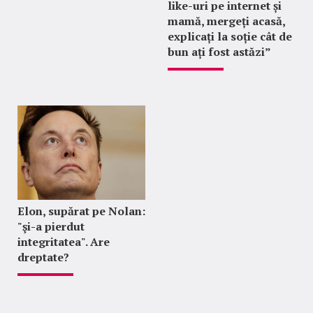
like-uri pe internet și
mamă, mergeți acasă,
explicați la soție cât de
bun ați fost astăzi”
Elon, supărat pe Nolan:
"şi-a pierdut
integritatea". Are
dreptate?