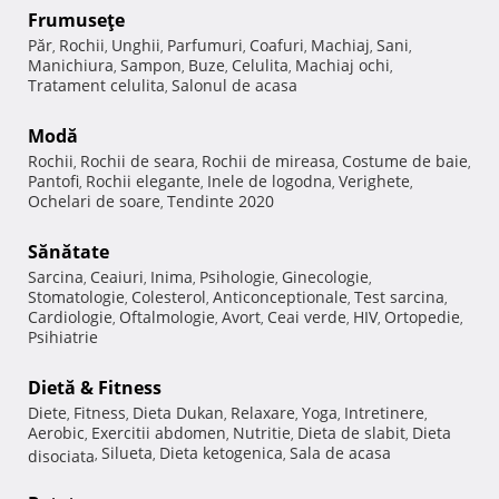
Frumuseţe
Păr
Rochii
Unghii
Parfumuri
Coafuri
Machiaj
Sani
,
,
,
,
,
,
,
Manichiura
Sampon
Buze
Celulita
Machiaj ochi
,
,
,
,
,
Tratament celulita
Salonul de acasa
,
Modă
Rochii
Rochii de seara
Rochii de mireasa
Costume de baie
,
,
,
,
Pantofi
Rochii elegante
Inele de logodna
Verighete
,
,
,
,
Ochelari de soare
Tendinte 2020
,
Sănătate
Sarcina
Ceaiuri
Inima
Psihologie
Ginecologie
,
,
,
,
,
Stomatologie
Colesterol
Anticonceptionale
Test sarcina
,
,
,
,
Cardiologie
Oftalmologie
Avort
Ceai verde
HIV
Ortopedie
,
,
,
,
,
,
Psihiatrie
Dietă & Fitness
Diete
Fitness
Dieta Dukan
Relaxare
Yoga
Intretinere
,
,
,
,
,
,
Aerobic
Exercitii abdomen
Nutritie
Dieta de slabit
Dieta
,
,
,
,
Silueta
Dieta ketogenica
Sala de acasa
disociata
,
,
,