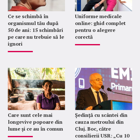
Ce se schimbă în
Uniforme medicale
organismul tău după
online: ghid complet
50 de ani: 15 schimbări
pentru o alegere
pe care nu trebuie să le
corectă
ignori
Care sunt cele mai
Ședință cu scântei din
longevive popoare din
cauza metroului din
lume și ce au în comun
Cluj. Boc, către
consilierii USR: „Cu 10