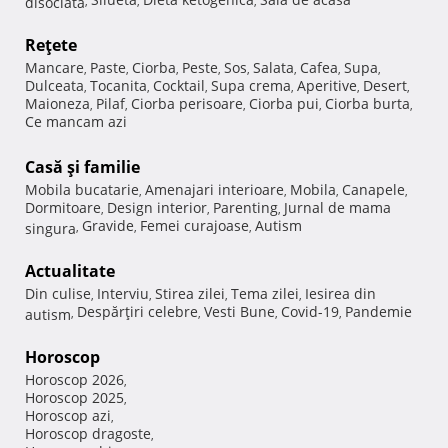
disociata
,
,
,
Reţete
Mancare
Paste
Ciorba
Peste
Sos
Salata
Cafea
Supa
,
,
,
,
,
,
,
,
Dulceata
Tocanita
Cocktail
Supa crema
Aperitive
Desert
,
,
,
,
,
,
Maioneza
Pilaf
Ciorba perisoare
Ciorba pui
Ciorba burta
,
,
,
,
,
Ce mancam azi
Casă şi familie
Mobila bucatarie
Amenajari interioare
Mobila
Canapele
,
,
,
,
Dormitoare
Design interior
Parenting
Jurnal de mama
,
,
,
Gravide
Femei curajoase
Autism
singura
,
,
,
Actualitate
Din culise
Interviu
Stirea zilei
Tema zilei
Iesirea din
,
,
,
,
Despărţiri celebre
Vesti Bune
Covid-19
Pandemie
autism
,
,
,
,
Horoscop
Horoscop 2026
,
Horoscop 2025
,
Horoscop azi
,
Horoscop dragoste
,