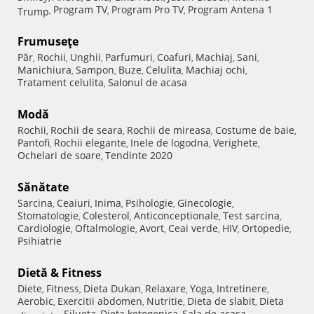
Program TV
Program Pro TV
Program Antena 1
Trump
,
,
,
Frumuseţe
Păr
Rochii
Unghii
Parfumuri
Coafuri
Machiaj
Sani
,
,
,
,
,
,
,
Manichiura
Sampon
Buze
Celulita
Machiaj ochi
,
,
,
,
,
Tratament celulita
Salonul de acasa
,
Modă
Rochii
Rochii de seara
Rochii de mireasa
Costume de baie
,
,
,
,
Pantofi
Rochii elegante
Inele de logodna
Verighete
,
,
,
,
Ochelari de soare
Tendinte 2020
,
Sănătate
Sarcina
Ceaiuri
Inima
Psihologie
Ginecologie
,
,
,
,
,
Stomatologie
Colesterol
Anticonceptionale
Test sarcina
,
,
,
,
Cardiologie
Oftalmologie
Avort
Ceai verde
HIV
Ortopedie
,
,
,
,
,
,
Psihiatrie
Dietă & Fitness
Diete
Fitness
Dieta Dukan
Relaxare
Yoga
Intretinere
,
,
,
,
,
,
Aerobic
Exercitii abdomen
Nutritie
Dieta de slabit
Dieta
,
,
,
,
Silueta
Dieta ketogenica
Sala de acasa