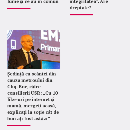
lume și ce au în comun
integritatea". Are
dreptate?
Ședință cu scântei din
cauza metroului din
Cluj. Boc, către
consilierii USR: „Cu 10
like-uri pe internet și
mamă, mergeți acasă,
explicați la soție cât de
bun ați fost astăzi”