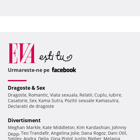
Urmareste-ne pe
Dragoste & Sex
Dragoste
Romantic
Viata sexuala
Relatii
Cuplu
Iubire
,
,
,
,
,
,
Casatorie
Sex
Kama Sutra
Pozitii sexuale Kamasutra
,
,
,
,
Declaratii de dragoste
Divertisment
Meghan Markle
Kate Middleton
Kim Kardashian
Johnny
,
,
,
Teo Trandafir
Angelina Jolie
Dana Rogoz
Dani Otil
Depp
,
,
,
,
,
Smiley
Andra
Delia
Gina Pistol
Justin Bieber
Melania
,
,
,
,
,