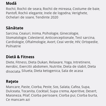
Modă
Rochii
Rochii de seara
Rochii de mireasa
Costume de baie
,
,
,
,
Pantofi
Rochii elegante
Inele de logodna
Verighete
,
,
,
,
Ochelari de soare
Tendinte 2020
,
Sănătate
Sarcina
Ceaiuri
Inima
Psihologie
Ginecologie
,
,
,
,
,
Stomatologie
Colesterol
Anticonceptionale
Test sarcina
,
,
,
,
Cardiologie
Oftalmologie
Avort
Ceai verde
HIV
Ortopedie
,
,
,
,
,
,
Psihiatrie
Dietă & Fitness
Diete
Fitness
Dieta Dukan
Relaxare
Yoga
Intretinere
,
,
,
,
,
,
Aerobic
Exercitii abdomen
Nutritie
Dieta de slabit
Dieta
,
,
,
,
Silueta
Dieta ketogenica
Sala de acasa
disociata
,
,
,
Reţete
Mancare
Paste
Ciorba
Peste
Sos
Salata
Cafea
Supa
,
,
,
,
,
,
,
,
Dulceata
Tocanita
Cocktail
Supa crema
Aperitive
Desert
,
,
,
,
,
,
Maioneza
Pilaf
Ciorba perisoare
Ciorba pui
Ciorba burta
,
,
,
,
,
Ce mancam azi