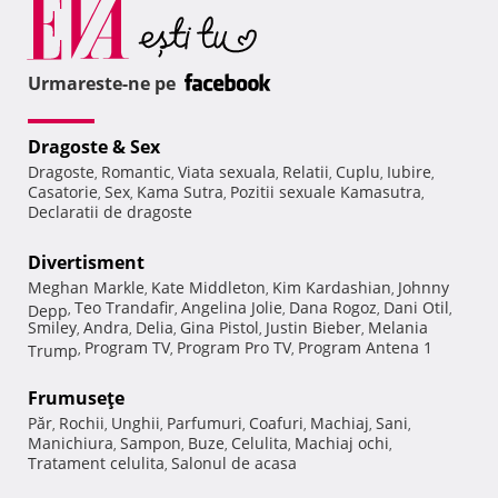
Urmareste-ne pe
Dragoste & Sex
Dragoste
Romantic
Viata sexuala
Relatii
Cuplu
Iubire
,
,
,
,
,
,
Casatorie
Sex
Kama Sutra
Pozitii sexuale Kamasutra
,
,
,
,
Declaratii de dragoste
Divertisment
Meghan Markle
Kate Middleton
Kim Kardashian
Johnny
,
,
,
Teo Trandafir
Angelina Jolie
Dana Rogoz
Dani Otil
Depp
,
,
,
,
,
Smiley
Andra
Delia
Gina Pistol
Justin Bieber
Melania
,
,
,
,
,
Program TV
Program Pro TV
Program Antena 1
Trump
,
,
,
Frumuseţe
Păr
Rochii
Unghii
Parfumuri
Coafuri
Machiaj
Sani
,
,
,
,
,
,
,
Manichiura
Sampon
Buze
Celulita
Machiaj ochi
,
,
,
,
,
Tratament celulita
Salonul de acasa
,