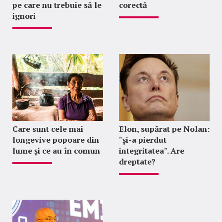
pe care nu trebuie să le
corectă
ignori
Care sunt cele mai
Elon, supărat pe Nolan:
longevive popoare din
"şi-a pierdut
lume și ce au în comun
integritatea". Are
dreptate?