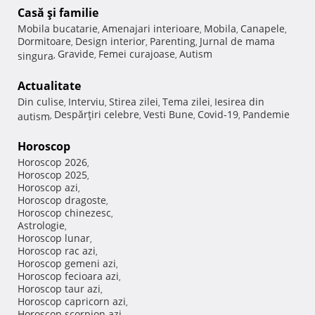
Casă şi familie
Mobila bucatarie
Amenajari interioare
Mobila
Canapele
,
,
,
,
Dormitoare
Design interior
Parenting
Jurnal de mama
,
,
,
Gravide
Femei curajoase
Autism
singura
,
,
,
Actualitate
Din culise
Interviu
Stirea zilei
Tema zilei
Iesirea din
,
,
,
,
Despărţiri celebre
Vesti Bune
Covid-19
Pandemie
autism
,
,
,
,
Horoscop
Horoscop 2026
,
Horoscop 2025
,
Horoscop azi
,
Horoscop dragoste
,
Horoscop chinezesc
,
Astrologie
,
Horoscop lunar
,
Horoscop rac azi
,
Horoscop gemeni azi
,
Horoscop fecioara azi
,
Horoscop taur azi
,
Horoscop capricorn azi
,
Horoscop scorpion azi
,