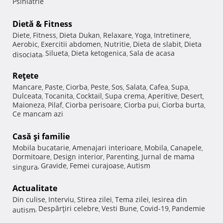
Psihiatrie
Dietă & Fitness
Diete
Fitness
Dieta Dukan
Relaxare
Yoga
Intretinere
,
,
,
,
,
,
Aerobic
Exercitii abdomen
Nutritie
Dieta de slabit
Dieta
,
,
,
,
Silueta
Dieta ketogenica
Sala de acasa
disociata
,
,
,
Reţete
Mancare
Paste
Ciorba
Peste
Sos
Salata
Cafea
Supa
,
,
,
,
,
,
,
,
Dulceata
Tocanita
Cocktail
Supa crema
Aperitive
Desert
,
,
,
,
,
,
Maioneza
Pilaf
Ciorba perisoare
Ciorba pui
Ciorba burta
,
,
,
,
,
Ce mancam azi
Casă şi familie
Mobila bucatarie
Amenajari interioare
Mobila
Canapele
,
,
,
,
Dormitoare
Design interior
Parenting
Jurnal de mama
,
,
,
Gravide
Femei curajoase
Autism
singura
,
,
,
Actualitate
Din culise
Interviu
Stirea zilei
Tema zilei
Iesirea din
,
,
,
,
Despărţiri celebre
Vesti Bune
Covid-19
Pandemie
autism
,
,
,
,