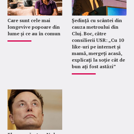
Care sunt cele mai
Ședință cu scântei din
longevive popoare din
cauza metroului din
lume și ce au în comun
Cluj. Boc, către
consilierii USR: „Cu 10
like-uri pe internet și
mamă, mergeți acasă,
explicați la soție cât de
bun ați fost astăzi”