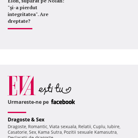
Elon, supărat pe Nolan:
"şi-a pierdut
integritatea". Are
dreptate?
Urmareste-ne pe
Dragoste & Sex
Dragoste
Romantic
Viata sexuala
Relatii
Cuplu
Iubire
,
,
,
,
,
,
Casatorie
Sex
Kama Sutra
Pozitii sexuale Kamasutra
,
,
,
,
Declaratii de dragoste