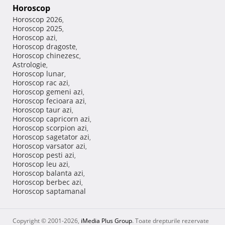
Horoscop
Horoscop 2026
,
Horoscop 2025
,
Horoscop azi
,
Horoscop dragoste
,
Horoscop chinezesc
,
Astrologie
,
Horoscop lunar
,
Horoscop rac azi
,
Horoscop gemeni azi
,
Horoscop fecioara azi
,
Horoscop taur azi
,
Horoscop capricorn azi
,
Horoscop scorpion azi
,
Horoscop sagetator azi
,
Horoscop varsator azi
,
Horoscop pesti azi
,
Horoscop leu azi
,
Horoscop balanta azi
,
Horoscop berbec azi
,
Horoscop saptamanal
Copyright © 2001-2026,
iMedia Plus Group
. Toate drepturile rezervate