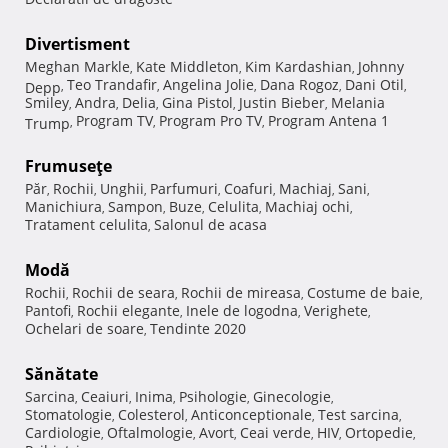
Divertisment
Meghan Markle
Kate Middleton
Kim Kardashian
Johnny
,
,
,
Teo Trandafir
Angelina Jolie
Dana Rogoz
Dani Otil
Depp
,
,
,
,
,
Smiley
Andra
Delia
Gina Pistol
Justin Bieber
Melania
,
,
,
,
,
Program TV
Program Pro TV
Program Antena 1
Trump
,
,
,
Frumuseţe
Păr
Rochii
Unghii
Parfumuri
Coafuri
Machiaj
Sani
,
,
,
,
,
,
,
Manichiura
Sampon
Buze
Celulita
Machiaj ochi
,
,
,
,
,
Tratament celulita
Salonul de acasa
,
Modă
Rochii
Rochii de seara
Rochii de mireasa
Costume de baie
,
,
,
,
Pantofi
Rochii elegante
Inele de logodna
Verighete
,
,
,
,
Ochelari de soare
Tendinte 2020
,
Sănătate
Sarcina
Ceaiuri
Inima
Psihologie
Ginecologie
,
,
,
,
,
Stomatologie
Colesterol
Anticonceptionale
Test sarcina
,
,
,
,
Cardiologie
Oftalmologie
Avort
Ceai verde
HIV
Ortopedie
,
,
,
,
,
,