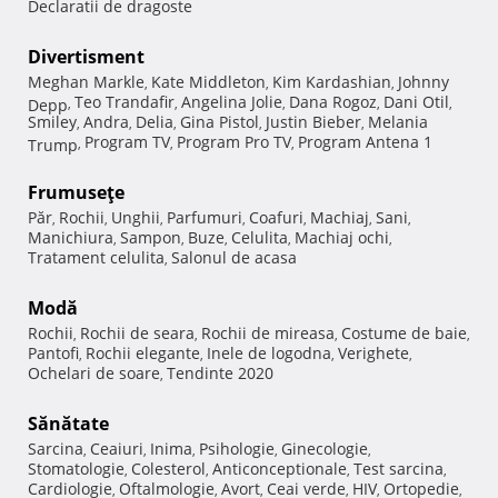
Declaratii de dragoste
Divertisment
Meghan Markle
Kate Middleton
Kim Kardashian
Johnny
,
,
,
Teo Trandafir
Angelina Jolie
Dana Rogoz
Dani Otil
Depp
,
,
,
,
,
Smiley
Andra
Delia
Gina Pistol
Justin Bieber
Melania
,
,
,
,
,
Program TV
Program Pro TV
Program Antena 1
Trump
,
,
,
Frumuseţe
Păr
Rochii
Unghii
Parfumuri
Coafuri
Machiaj
Sani
,
,
,
,
,
,
,
Manichiura
Sampon
Buze
Celulita
Machiaj ochi
,
,
,
,
,
Tratament celulita
Salonul de acasa
,
Modă
Rochii
Rochii de seara
Rochii de mireasa
Costume de baie
,
,
,
,
Pantofi
Rochii elegante
Inele de logodna
Verighete
,
,
,
,
Ochelari de soare
Tendinte 2020
,
Sănătate
Sarcina
Ceaiuri
Inima
Psihologie
Ginecologie
,
,
,
,
,
Stomatologie
Colesterol
Anticonceptionale
Test sarcina
,
,
,
,
Cardiologie
Oftalmologie
Avort
Ceai verde
HIV
Ortopedie
,
,
,
,
,
,