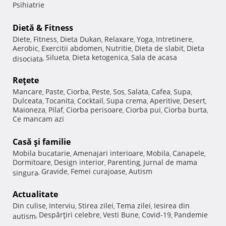
Psihiatrie
Dietă & Fitness
Diete
Fitness
Dieta Dukan
Relaxare
Yoga
Intretinere
,
,
,
,
,
,
Aerobic
Exercitii abdomen
Nutritie
Dieta de slabit
Dieta
,
,
,
,
Silueta
Dieta ketogenica
Sala de acasa
disociata
,
,
,
Reţete
Mancare
Paste
Ciorba
Peste
Sos
Salata
Cafea
Supa
,
,
,
,
,
,
,
,
Dulceata
Tocanita
Cocktail
Supa crema
Aperitive
Desert
,
,
,
,
,
,
Maioneza
Pilaf
Ciorba perisoare
Ciorba pui
Ciorba burta
,
,
,
,
,
Ce mancam azi
Casă şi familie
Mobila bucatarie
Amenajari interioare
Mobila
Canapele
,
,
,
,
Dormitoare
Design interior
Parenting
Jurnal de mama
,
,
,
Gravide
Femei curajoase
Autism
singura
,
,
,
Actualitate
Din culise
Interviu
Stirea zilei
Tema zilei
Iesirea din
,
,
,
,
Despărţiri celebre
Vesti Bune
Covid-19
Pandemie
autism
,
,
,
,