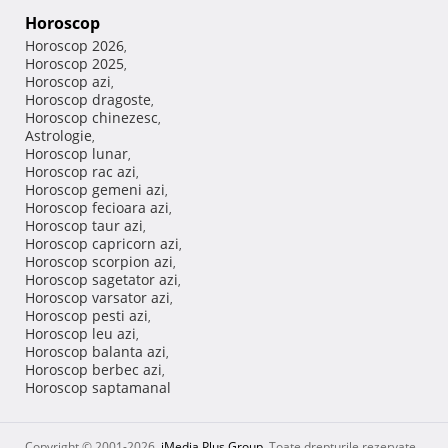
Horoscop
Horoscop 2026
,
Horoscop 2025
,
Horoscop azi
,
Horoscop dragoste
,
Horoscop chinezesc
,
Astrologie
,
Horoscop lunar
,
Horoscop rac azi
,
Horoscop gemeni azi
,
Horoscop fecioara azi
,
Horoscop taur azi
,
Horoscop capricorn azi
,
Horoscop scorpion azi
,
Horoscop sagetator azi
,
Horoscop varsator azi
,
Horoscop pesti azi
,
Horoscop leu azi
,
Horoscop balanta azi
,
Horoscop berbec azi
,
Horoscop saptamanal
Copyright © 2001-2026,
iMedia Plus Group
. Toate drepturile rezervate