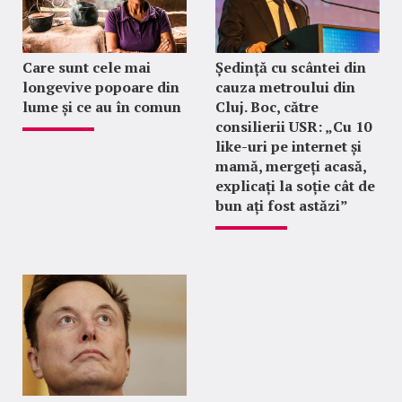
Care sunt cele mai
Ședință cu scântei din
longevive popoare din
cauza metroului din
lume și ce au în comun
Cluj. Boc, către
consilierii USR: „Cu 10
like-uri pe internet și
mamă, mergeți acasă,
explicați la soție cât de
bun ați fost astăzi”