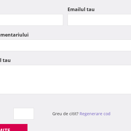
Emailul tau
omentariului
l tau
Greu de citit?
Regenerare cod
MITE