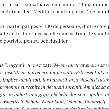
marturisit realizatoarea emisiunilor "Buna dimine
la Antena 1 si "Meditatii pentru parinti" de la radi
 au participat peste 100 de persoane, dintre care 
ate au fost dornice sa afle cum se traieste sanato
le potrivite pentru bebelusii lor.
na Dragomir a precizat: "
M-am bucurat enorm sa v
, insotite de partenerii lor de viata. Este esential ca
e implice ambii soti, iar barbatii sa fie deschisi tutu
ormonale survenite in decursul sarcinii. Am ales sa 
ine in industria ingrijirii bebelusilor si a copiilor: 
 cosmeticele Bebble, Noua Luni, Danone, ColonHelp
poloveni. S-a raspuns tuturor curiozitatilor publicul