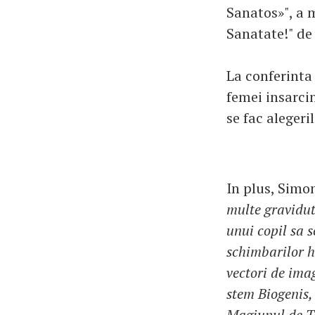
Sanatos»", a 
Sanatate!" de 
La conferinta
femei insarcin
se fac alegeri
In plus, Simo
multe gravidute
unui copil sa s
schimbarilor h
vectori de imag
stem Biogenis,
Magiunul de To