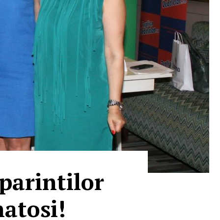
parintilor
natosi!