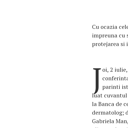
Cu ocazia cel
impreuna cu sp
protejarea si 
J
oi, 2 iuli
conferint
parinti is
luat cuvantul
la Banca de c
dermatolog; d
Gabriela Man,