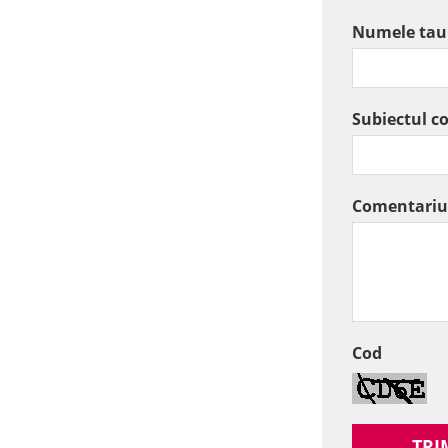
Numele tau
Subiectul c
Comentariu
Cod
TRI