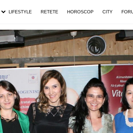
rebui să mergi
și 60 de ani. De ce te trezești mai des
pe măsură ce înaintezi în vârstă
LIFESTYLE
RETETE
HOROSCOP
CITY
FOR