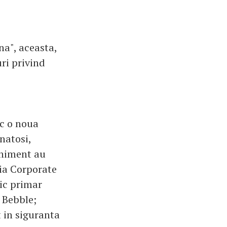
na", aceasta,
uri privind
oc o noua
natosi,
veniment au
zia Corporate
ic primar
 Bebble;
 in siguranta