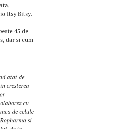
ata,
o Itsy Bitsy.
peste 45 de
s, dar si cum
ad atat de
 in cresterea
ror
colaborez cu
banca de celule
, Ropharma si
ui, de la