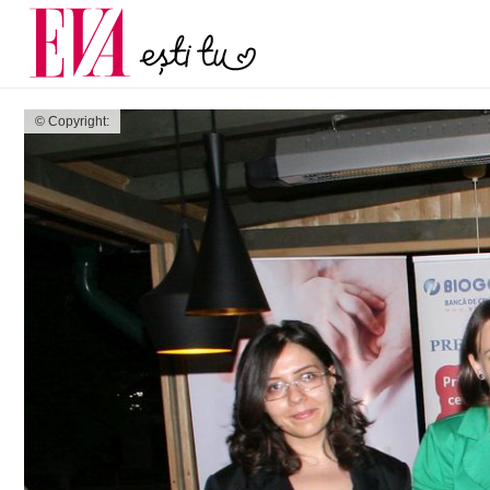
menopauză și când ar t
Carieră
la medic
Actualitate
© Copyright: