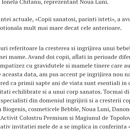
i Ionela Chitanu, reprezentant Noua Luni.
tei actuale, «Copii sanatosi, parinti isteti», a av
otionala mult mai mare decat cele anterioare.
uri referitoare la cresterea si ingrijirea unui bebe
ei mame. Avand doi copii, aflati in perioade diferi
mpatizez cu gravidutele si mamele tinere care au
 aceasta data, am pus accent pe ingrijirea nou na
 Cred ca primii sapte ani de viata sunt esentiali in
tati echilibrate si a unui corp sanatos. Tocmai d
specialisti din domeniul ingrijirii si a cresterii c
m Biogenis, cosmeticele Bebble, Noua Luni, Danon
Activit Colostru Premium si Magiunul de Topolo
tiv invitatiei mele de a se implica in conferinta 