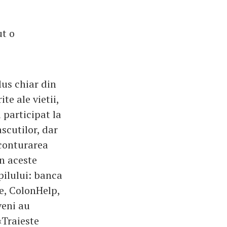
ut o
lus chiar din
te ale vietii,
 participat la
scutilor, dar
 conturarea
in aceste
opilului: banca
e, ColonHelp,
veni au
«Traieste