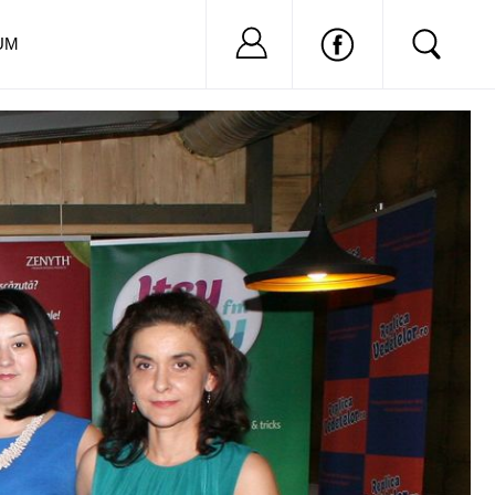
Nu ai cont?
Inregistreaza-
UM