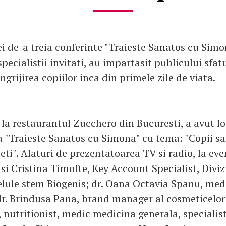
ei de-a treia conferinte "Traieste Sanatos cu Simo
ecialistii invitati, au impartasit publicului sfat
ingrijirea copiilor inca din primele zile de viata.
e, la restaurantul Zucchero din Bucuresti, a avut l
a "Traieste Sanatos cu Simona" cu tema: "Copii sa
teti". Alaturi de prezentatoarea TV si radio, la e
 si Cristina Timofte, Key Account Specialist, Divi
elule stem Biogenis; dr. Oana Octavia Spanu, med
r. Brindusa Pana, brand manager al cosmeticelor
 nutritionist, medic medicina generala, specialist