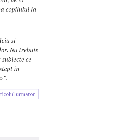
a copilului la
lciu si
lor. Nu trebuie
 subiecte ce
stept in
»
".
ticolul urmator