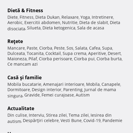
Dietă & Fitness
Diete
Fitness
Dieta Dukan
Relaxare
Yoga
Intretinere
,
,
,
,
,
,
Aerobic
Exercitii abdomen
Nutritie
Dieta de slabit
Dieta
,
,
,
,
Silueta
Dieta ketogenica
Sala de acasa
disociata
,
,
,
Reţete
Mancare
Paste
Ciorba
Peste
Sos
Salata
Cafea
Supa
,
,
,
,
,
,
,
,
Dulceata
Tocanita
Cocktail
Supa crema
Aperitive
Desert
,
,
,
,
,
,
Maioneza
Pilaf
Ciorba perisoare
Ciorba pui
Ciorba burta
,
,
,
,
,
Ce mancam azi
Casă şi familie
Mobila bucatarie
Amenajari interioare
Mobila
Canapele
,
,
,
,
Dormitoare
Design interior
Parenting
Jurnal de mama
,
,
,
Gravide
Femei curajoase
Autism
singura
,
,
,
Actualitate
Din culise
Interviu
Stirea zilei
Tema zilei
Iesirea din
,
,
,
,
Despărţiri celebre
Vesti Bune
Covid-19
Pandemie
autism
,
,
,
,