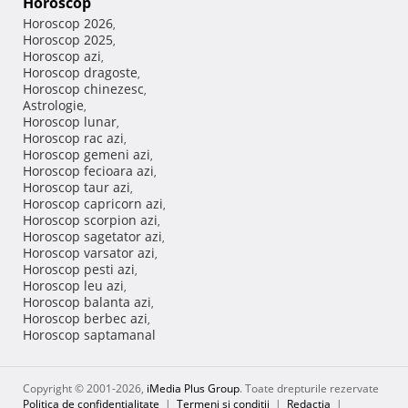
Horoscop
Horoscop 2026
,
Horoscop 2025
,
Horoscop azi
,
Horoscop dragoste
,
Horoscop chinezesc
,
Astrologie
,
Horoscop lunar
,
Horoscop rac azi
,
Horoscop gemeni azi
,
Horoscop fecioara azi
,
Horoscop taur azi
,
Horoscop capricorn azi
,
Horoscop scorpion azi
,
Horoscop sagetator azi
,
Horoscop varsator azi
,
Horoscop pesti azi
,
Horoscop leu azi
,
Horoscop balanta azi
,
Horoscop berbec azi
,
Horoscop saptamanal
Copyright © 2001-2026,
iMedia Plus Group
. Toate drepturile rezervate
Politica de confidențialitate
|
Termeni si conditii
|
Redacţia
|