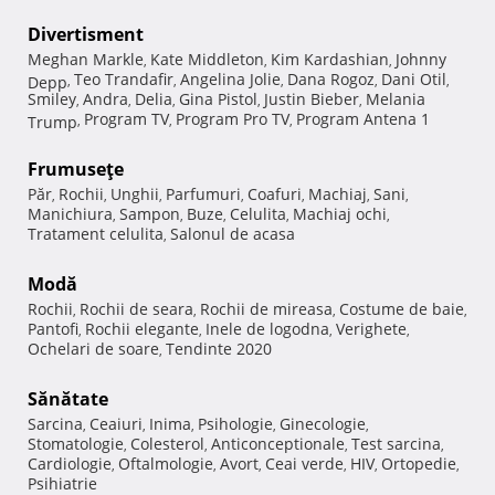
Divertisment
Meghan Markle
Kate Middleton
Kim Kardashian
Johnny
,
,
,
Teo Trandafir
Angelina Jolie
Dana Rogoz
Dani Otil
Depp
,
,
,
,
,
Smiley
Andra
Delia
Gina Pistol
Justin Bieber
Melania
,
,
,
,
,
Program TV
Program Pro TV
Program Antena 1
Trump
,
,
,
Frumuseţe
Păr
Rochii
Unghii
Parfumuri
Coafuri
Machiaj
Sani
,
,
,
,
,
,
,
Manichiura
Sampon
Buze
Celulita
Machiaj ochi
,
,
,
,
,
Tratament celulita
Salonul de acasa
,
Modă
Rochii
Rochii de seara
Rochii de mireasa
Costume de baie
,
,
,
,
Pantofi
Rochii elegante
Inele de logodna
Verighete
,
,
,
,
Ochelari de soare
Tendinte 2020
,
Sănătate
Sarcina
Ceaiuri
Inima
Psihologie
Ginecologie
,
,
,
,
,
Stomatologie
Colesterol
Anticonceptionale
Test sarcina
,
,
,
,
Cardiologie
Oftalmologie
Avort
Ceai verde
HIV
Ortopedie
,
,
,
,
,
,
Psihiatrie