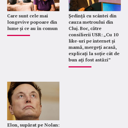
Care sunt cele mai
Ședință cu scântei din
longevive popoare din
cauza metroului din
lume și ce au în comun
Cluj. Boc, către
consilierii USR: „Cu 10
like-uri pe internet și
mamă, mergeți acasă,
explicați la soție cât de
bun ați fost astăzi”
Elon, supărat pe Nolan: