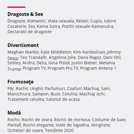
Dragoste & Sex
Dragoste
Romantic
Viata sexuala
Relatii
Cuplu
Iubire
,
,
,
,
,
,
Casatorie
Sex
Kama Sutra
Pozitii sexuale Kamasutra
,
,
,
,
Declaratii de dragoste
Divertisment
Meghan Markle
Kate Middleton
Kim Kardashian
Johnny
,
,
,
Teo Trandafir
Angelina Jolie
Dana Rogoz
Dani Otil
Depp
,
,
,
,
,
Smiley
Andra
Delia
Gina Pistol
Justin Bieber
Melania
,
,
,
,
,
Program TV
Program Pro TV
Program Antena 1
Trump
,
,
,
Frumuseţe
Păr
Rochii
Unghii
Parfumuri
Coafuri
Machiaj
Sani
,
,
,
,
,
,
,
Manichiura
Sampon
Buze
Celulita
Machiaj ochi
,
,
,
,
,
Tratament celulita
Salonul de acasa
,
Modă
Rochii
Rochii de seara
Rochii de mireasa
Costume de baie
,
,
,
,
Pantofi
Rochii elegante
Inele de logodna
Verighete
,
,
,
,
Ochelari de soare
Tendinte 2020
,