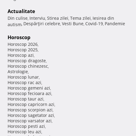
Actualitate
Din culise
Interviu
Stirea zilei
Tema zilei
Iesirea din
,
,
,
,
Despărţiri celebre
Vesti Bune
Covid-19
Pandemie
autism
,
,
,
,
Horoscop
Horoscop 2026
,
Horoscop 2025
,
Horoscop azi
,
Horoscop dragoste
,
Horoscop chinezesc
,
Astrologie
,
Horoscop lunar
,
Horoscop rac azi
,
Horoscop gemeni azi
,
Horoscop fecioara azi
,
Horoscop taur azi
,
Horoscop capricorn azi
,
Horoscop scorpion azi
,
Horoscop sagetator azi
,
Horoscop varsator azi
,
Horoscop pesti azi
,
Horoscop leu azi
,