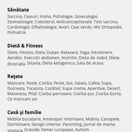
Sănătate
Sarcina
Ceaiuri
Inima
Psihologie
Ginecologie
,
,
,
,
,
Stomatologie
Colesterol
Anticonceptionale
Test sarcina
,
,
,
,
Cardiologie
Oftalmologie
Avort
Ceai verde
HIV
Ortopedie
,
,
,
,
,
,
Psihiatrie
Dietă & Fitness
Diete
Fitness
Dieta Dukan
Relaxare
Yoga
Intretinere
,
,
,
,
,
,
Aerobic
Exercitii abdomen
Nutritie
Dieta de slabit
Dieta
,
,
,
,
Silueta
Dieta ketogenica
Sala de acasa
disociata
,
,
,
Reţete
Mancare
Paste
Ciorba
Peste
Sos
Salata
Cafea
Supa
,
,
,
,
,
,
,
,
Dulceata
Tocanita
Cocktail
Supa crema
Aperitive
Desert
,
,
,
,
,
,
Maioneza
Pilaf
Ciorba perisoare
Ciorba pui
Ciorba burta
,
,
,
,
,
Ce mancam azi
Casă şi familie
Mobila bucatarie
Amenajari interioare
Mobila
Canapele
,
,
,
,
Dormitoare
Design interior
Parenting
Jurnal de mama
,
,
,
Gravide
Femei curajoase
Autism
singura
,
,
,