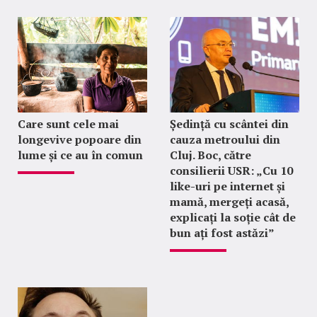
Care sunt cele mai
Ședință cu scântei din
longevive popoare din
cauza metroului din
lume și ce au în comun
Cluj. Boc, către
consilierii USR: „Cu 10
like-uri pe internet și
mamă, mergeți acasă,
explicați la soție cât de
bun ați fost astăzi”