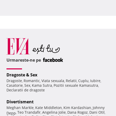
Urmareste-ne pe
Dragoste & Sex
Dragoste
Romantic
Viata sexuala
Relatii
Cuplu
Iubire
,
,
,
,
,
,
Casatorie
Sex
Kama Sutra
Pozitii sexuale Kamasutra
,
,
,
,
Declaratii de dragoste
Divertisment
Meghan Markle
Kate Middleton
Kim Kardashian
Johnny
,
,
,
Teo Trandafir
Angelina Jolie
Dana Rogoz
Dani Otil
Depp
,
,
,
,
,