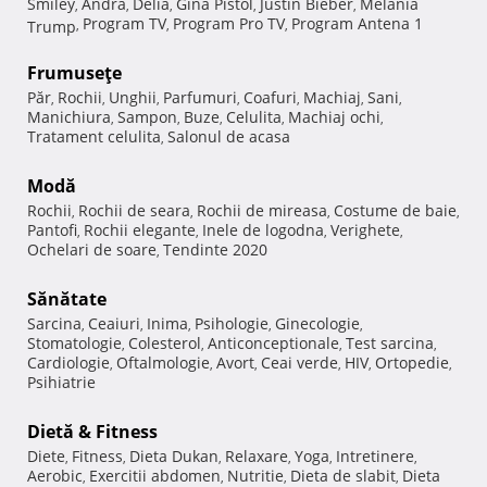
Smiley
Andra
Delia
Gina Pistol
Justin Bieber
Melania
,
,
,
,
,
Program TV
Program Pro TV
Program Antena 1
Trump
,
,
,
Frumuseţe
Păr
Rochii
Unghii
Parfumuri
Coafuri
Machiaj
Sani
,
,
,
,
,
,
,
Manichiura
Sampon
Buze
Celulita
Machiaj ochi
,
,
,
,
,
Tratament celulita
Salonul de acasa
,
Modă
Rochii
Rochii de seara
Rochii de mireasa
Costume de baie
,
,
,
,
Pantofi
Rochii elegante
Inele de logodna
Verighete
,
,
,
,
Ochelari de soare
Tendinte 2020
,
Sănătate
Sarcina
Ceaiuri
Inima
Psihologie
Ginecologie
,
,
,
,
,
Stomatologie
Colesterol
Anticonceptionale
Test sarcina
,
,
,
,
Cardiologie
Oftalmologie
Avort
Ceai verde
HIV
Ortopedie
,
,
,
,
,
,
Psihiatrie
Dietă & Fitness
Diete
Fitness
Dieta Dukan
Relaxare
Yoga
Intretinere
,
,
,
,
,
,
Aerobic
Exercitii abdomen
Nutritie
Dieta de slabit
Dieta
,
,
,
,