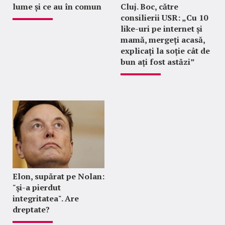
lume și ce au în comun
Cluj. Boc, către
consilierii USR: „Cu 10
like-uri pe internet și
mamă, mergeți acasă,
explicați la soție cât de
bun ați fost astăzi”
Elon, supărat pe Nolan:
"şi-a pierdut
integritatea". Are
dreptate?