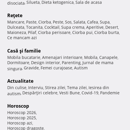
Silueta
Dieta ketogenica
Sala de acasa
disociata
,
,
,
Reţete
Mancare
Paste
Ciorba
Peste
Sos
Salata
Cafea
Supa
,
,
,
,
,
,
,
,
Dulceata
Tocanita
Cocktail
Supa crema
Aperitive
Desert
,
,
,
,
,
,
Maioneza
Pilaf
Ciorba perisoare
Ciorba pui
Ciorba burta
,
,
,
,
,
Ce mancam azi
Casă şi familie
Mobila bucatarie
Amenajari interioare
Mobila
Canapele
,
,
,
,
Dormitoare
Design interior
Parenting
Jurnal de mama
,
,
,
Gravide
Femei curajoase
Autism
singura
,
,
,
Actualitate
Din culise
Interviu
Stirea zilei
Tema zilei
Iesirea din
,
,
,
,
Despărţiri celebre
Vesti Bune
Covid-19
Pandemie
autism
,
,
,
,
Horoscop
Horoscop 2026
,
Horoscop 2025
,
Horoscop azi
,
Horoscop dragoste
,