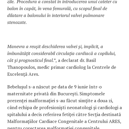
zile. Procedura a constat în introducerea unui cateter cu
balon în capăt, în vena femurală, cu scopul final de
dilatare a balonului în interiorul valvei pulmonare
stenozate.
Manevra a reușit deschiderea valvei și, implicit, a
îmbunătățit considerabil circulația cardiacă a copilului,
cât și prognosticul final.
”, a declarat dr. Basil
Thanopoulos, medic primar cardiolog la Centrele de
Excelență Ares.
Bebelușul s-a născut pe data de 9 iunie într-o
maternitate privată din București. Simptomele
prezenței malformației s-au făcut simțite a doua zi,
când echipa de profesioniști neonatologi și cardiologi a
spitalului a decis referirea fetiței către Secția destinată
Malformațiilor Cardiace Congenitale a Centrului ARES,
pentru corectarea malformației congenitale.