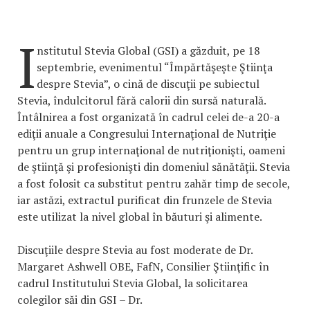
I
nstitutul Stevia Global (GSI) a găzduit, pe 18
septembrie, evenimentul “Împărtăşeşte Ştiinţa
despre Stevia”, o cină de discuţii pe subiectul
Stevia, îndulcitorul fără calorii din sursă naturală.
Întâlnirea a fost organizată în cadrul celei de-a 20-a
ediţii anuale a Congresului Internaţional de Nutriţie
pentru un grup internaţional de nutriţionişti, oameni
de ştiinţă şi profesionişti din domeniul sănătăţii. Stevia
a fost folosit ca substitut pentru zahăr timp de secole,
iar astăzi, extractul purificat din frunzele de Stevia
este utilizat la nivel global în băuturi şi alimente.
Discuţiile despre Stevia au fost moderate de Dr.
Margaret Ashwell OBE, FafN, Consilier Ştiinţific în
cadrul Institutului Stevia Global, la solicitarea
colegilor săi din GSI – Dr.