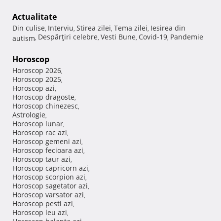
Actualitate
Din culise
Interviu
Stirea zilei
Tema zilei
Iesirea din
,
,
,
,
Despărţiri celebre
Vesti Bune
Covid-19
Pandemie
autism
,
,
,
,
Horoscop
Horoscop 2026
,
Horoscop 2025
,
Horoscop azi
,
Horoscop dragoste
,
Horoscop chinezesc
,
Astrologie
,
Horoscop lunar
,
Horoscop rac azi
,
Horoscop gemeni azi
,
Horoscop fecioara azi
,
Horoscop taur azi
,
Horoscop capricorn azi
,
Horoscop scorpion azi
,
Horoscop sagetator azi
,
Horoscop varsator azi
,
Horoscop pesti azi
,
Horoscop leu azi
,