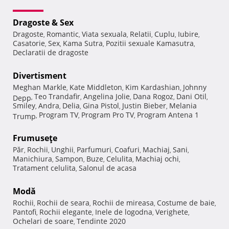
Dragoste & Sex
Dragoste
Romantic
Viata sexuala
Relatii
Cuplu
Iubire
,
,
,
,
,
,
Casatorie
Sex
Kama Sutra
Pozitii sexuale Kamasutra
,
,
,
,
Declaratii de dragoste
Divertisment
Meghan Markle
Kate Middleton
Kim Kardashian
Johnny
,
,
,
Teo Trandafir
Angelina Jolie
Dana Rogoz
Dani Otil
Depp
,
,
,
,
,
Smiley
Andra
Delia
Gina Pistol
Justin Bieber
Melania
,
,
,
,
,
Program TV
Program Pro TV
Program Antena 1
Trump
,
,
,
Frumuseţe
Păr
Rochii
Unghii
Parfumuri
Coafuri
Machiaj
Sani
,
,
,
,
,
,
,
Manichiura
Sampon
Buze
Celulita
Machiaj ochi
,
,
,
,
,
Tratament celulita
Salonul de acasa
,
Modă
Rochii
Rochii de seara
Rochii de mireasa
Costume de baie
,
,
,
,
Pantofi
Rochii elegante
Inele de logodna
Verighete
,
,
,
,
Ochelari de soare
Tendinte 2020
,