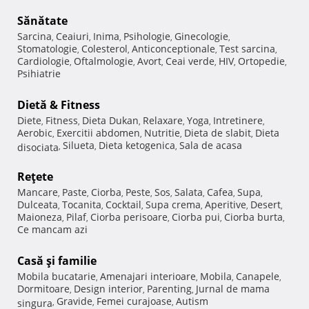
Sănătate
Sarcina
Ceaiuri
Inima
Psihologie
Ginecologie
,
,
,
,
,
Stomatologie
Colesterol
Anticonceptionale
Test sarcina
,
,
,
,
Cardiologie
Oftalmologie
Avort
Ceai verde
HIV
Ortopedie
,
,
,
,
,
,
Psihiatrie
Dietă & Fitness
Diete
Fitness
Dieta Dukan
Relaxare
Yoga
Intretinere
,
,
,
,
,
,
Aerobic
Exercitii abdomen
Nutritie
Dieta de slabit
Dieta
,
,
,
,
Silueta
Dieta ketogenica
Sala de acasa
disociata
,
,
,
Reţete
Mancare
Paste
Ciorba
Peste
Sos
Salata
Cafea
Supa
,
,
,
,
,
,
,
,
Dulceata
Tocanita
Cocktail
Supa crema
Aperitive
Desert
,
,
,
,
,
,
Maioneza
Pilaf
Ciorba perisoare
Ciorba pui
Ciorba burta
,
,
,
,
,
Ce mancam azi
Casă şi familie
Mobila bucatarie
Amenajari interioare
Mobila
Canapele
,
,
,
,
Dormitoare
Design interior
Parenting
Jurnal de mama
,
,
,
Gravide
Femei curajoase
Autism
singura
,
,
,