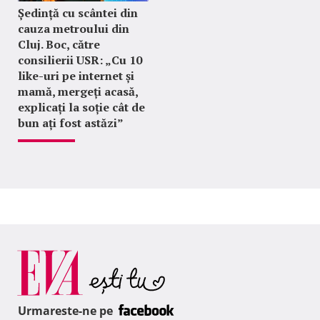
Ședință cu scântei din
cauza metroului din
Cluj. Boc, către
consilierii USR: „Cu 10
like-uri pe internet și
mamă, mergeți acasă,
explicați la soție cât de
bun ați fost astăzi”
Urmareste-ne pe