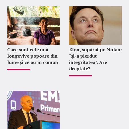
Care sunt cele mai
Elon, supărat pe Nolan:
longevive popoare din
"şi-a pierdut
lume și ce au în comun
integritatea". Are
dreptate?