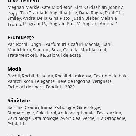
Divertisment
Meghan Markle
Kate Middleton
Kim Kardashian
Johnny
,
,
,
Teo Trandafir
Angelina Jolie
Dana Rogoz
Dani Otil
Depp
,
,
,
,
,
Smiley
Andra
Delia
Gina Pistol
Justin Bieber
Melania
,
,
,
,
,
Program TV
Program Pro TV
Program Antena 1
Trump
,
,
,
Frumuseţe
Păr
Rochii
Unghii
Parfumuri
Coafuri
Machiaj
Sani
,
,
,
,
,
,
,
Manichiura
Sampon
Buze
Celulita
Machiaj ochi
,
,
,
,
,
Tratament celulita
Salonul de acasa
,
Modă
Rochii
Rochii de seara
Rochii de mireasa
Costume de baie
,
,
,
,
Pantofi
Rochii elegante
Inele de logodna
Verighete
,
,
,
,
Ochelari de soare
Tendinte 2020
,
Sănătate
Sarcina
Ceaiuri
Inima
Psihologie
Ginecologie
,
,
,
,
,
Stomatologie
Colesterol
Anticonceptionale
Test sarcina
,
,
,
,
Cardiologie
Oftalmologie
Avort
Ceai verde
HIV
Ortopedie
,
,
,
,
,
,
Psihiatrie