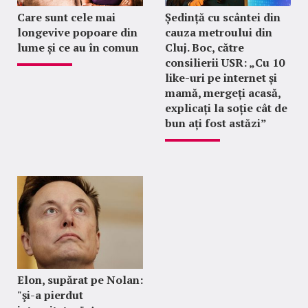
Care sunt cele mai
Ședință cu scântei din
longevive popoare din
cauza metroului din
lume și ce au în comun
Cluj. Boc, către
consilierii USR: „Cu 10
like-uri pe internet și
mamă, mergeți acasă,
explicați la soție cât de
bun ați fost astăzi”
Elon, supărat pe Nolan:
"şi-a pierdut