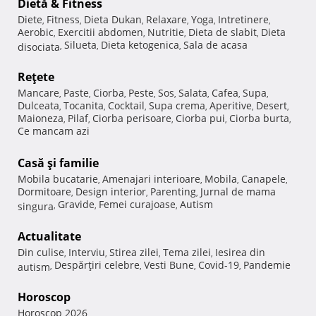
Dietă & Fitness
Diete
Fitness
Dieta Dukan
Relaxare
Yoga
Intretinere
,
,
,
,
,
,
Aerobic
Exercitii abdomen
Nutritie
Dieta de slabit
Dieta
,
,
,
,
Silueta
Dieta ketogenica
Sala de acasa
disociata
,
,
,
Reţete
Mancare
Paste
Ciorba
Peste
Sos
Salata
Cafea
Supa
,
,
,
,
,
,
,
,
Dulceata
Tocanita
Cocktail
Supa crema
Aperitive
Desert
,
,
,
,
,
,
Maioneza
Pilaf
Ciorba perisoare
Ciorba pui
Ciorba burta
,
,
,
,
,
Ce mancam azi
Casă şi familie
Mobila bucatarie
Amenajari interioare
Mobila
Canapele
,
,
,
,
Dormitoare
Design interior
Parenting
Jurnal de mama
,
,
,
Gravide
Femei curajoase
Autism
singura
,
,
,
Actualitate
Din culise
Interviu
Stirea zilei
Tema zilei
Iesirea din
,
,
,
,
Despărţiri celebre
Vesti Bune
Covid-19
Pandemie
autism
,
,
,
,
Horoscop
Horoscop 2026
,