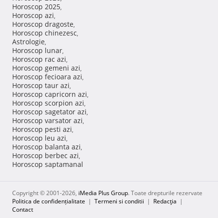
Horoscop 2025
,
Horoscop azi
,
Horoscop dragoste
,
Horoscop chinezesc
,
Astrologie
,
Horoscop lunar
,
Horoscop rac azi
,
Horoscop gemeni azi
,
Horoscop fecioara azi
,
Horoscop taur azi
,
Horoscop capricorn azi
,
Horoscop scorpion azi
,
Horoscop sagetator azi
,
Horoscop varsator azi
,
Horoscop pesti azi
,
Horoscop leu azi
,
Horoscop balanta azi
,
Horoscop berbec azi
,
Horoscop saptamanal
Copyright © 2001-2026,
iMedia Plus Group
. Toate drepturile rezervate
Politica de confidențialitate
|
Termeni si conditii
|
Redacţia
|
Contact