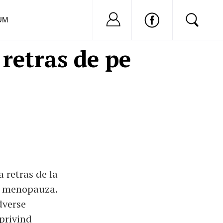
Nu ai cont?
Inregistreaza-
UM
etras de pe
 retras de la
la menopauza.
dverse
 privind