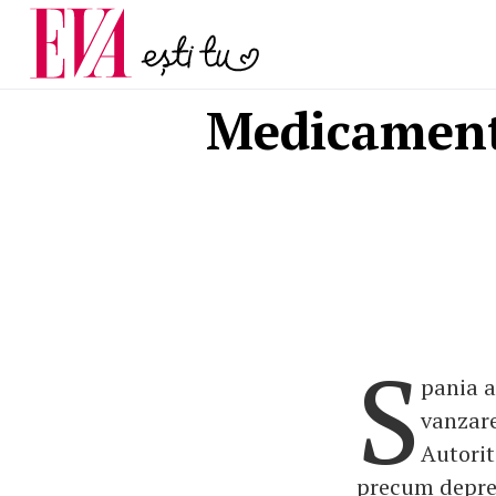
și 60 de ani. De ce te t
Carieră
pe măsură ce înaintez
Actualitate
Medicament
S
pania a
vanzare
Autorit
precum depresi