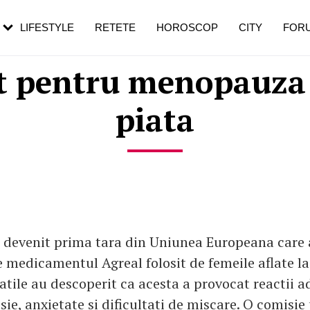
rezești mai des
Cât durează, cum te pregătești și cât
i în vârstă
de dureroasă este investigația
LIFESTYLE
RETETE
HOROSCOP
CITY
FOR
 pentru menopauza r
piata
 devenit prima tara din Uniunea Europeana care a
 medicamentul Agreal folosit de femeile aflate 
atile au descoperit ca acesta a provocat reactii a
e, anxietate si dificultati de miscare. O comisie