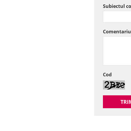
Subiectul c
Comentariu
Cod
TRI