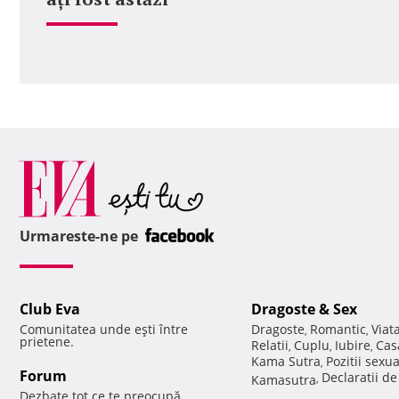
Urmareste-ne pe
Club Eva
Dragoste & Sex
Comunitatea unde eşti între
Dragoste
Romantic
Viat
,
,
prietene.
Relatii
Cuplu
Iubire
Cas
,
,
,
Kama Sutra
Pozitii sexu
,
Forum
Declaratii d
Kamasutra
,
Dezbate tot ce te preocupă