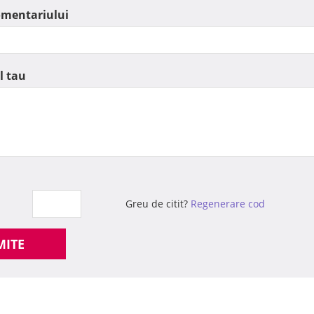
omentariului
l tau
Greu de citit?
Regenerare cod
MITE