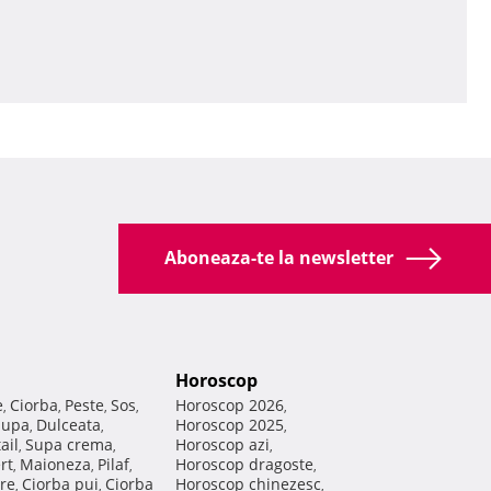
Aboneaza-te la newsletter
Horoscop
e
Ciorba
Peste
Sos
Horoscop 2026
,
,
,
,
,
Supa
Dulceata
Horoscop 2025
,
,
,
ail
Supa crema
Horoscop azi
,
,
,
rt
Maioneza
Pilaf
Horoscop dragoste
,
,
,
,
re
Ciorba pui
Ciorba
Horoscop chinezesc
,
,
,