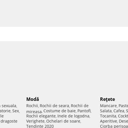
Modă
Reţete
a sexuala
Rochii
Rochii de seara
Rochii de
Mancare
Past
,
,
,
,
atorie
Sex
Costume de baie
Pantofi
Salata
Cafea
,
,
mireasa
,
,
,
,
,
ale
Rochii elegante
Inele de logodna
Tocanita
Cockt
,
,
,
e dragoste
Verighete
Ochelari de soare
Aperitive
Dese
,
,
,
Tendinte 2020
Ciorba perisoa