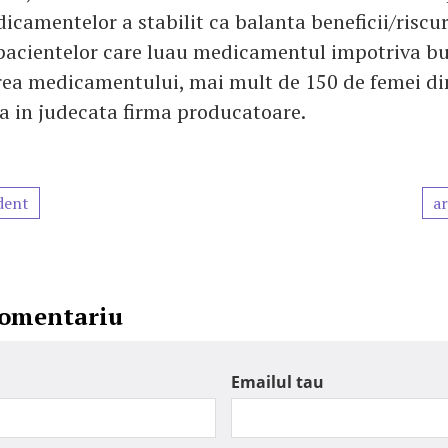
icamentelor a stabilit ca balanta beneficii/riscur
pacientelor care luau medicamentul impotriva buf
ea medicamentului, mai mult de 150 de femei di
a in judecata firma producatoare.
dent
ar
comentariu
Emailul tau