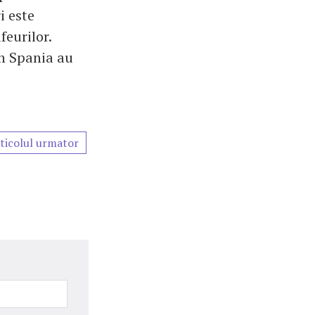
i este
eurilor.
n Spania au
ticolul urmator