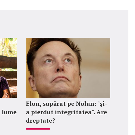
Elon, supărat pe Nolan: "şi-
n lume
a pierdut integritatea". Are
dreptate?