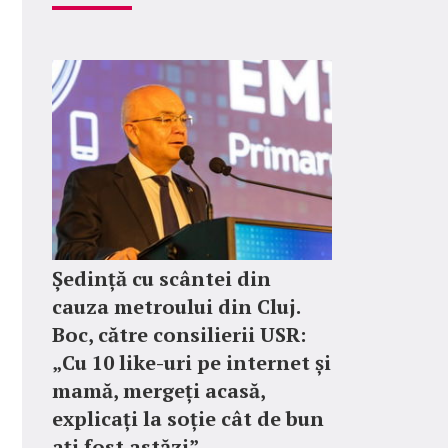
Ședință cu scântei din
cauza metroului din Cluj.
Boc, către consilierii USR:
„Cu 10 like-uri pe internet și
mamă, mergeți acasă,
explicați la soție cât de bun
ați fost astăzi”