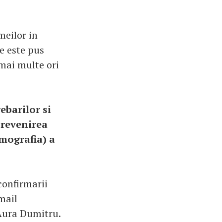
meilor in
re este pus
 mai multe ori
ebarilor si
prevenirea
amografia) a
confirmarii
mail
Aura Dumitru.