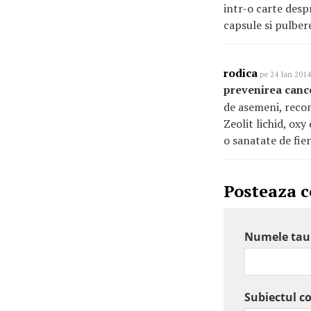
intr-o carte desp
capsule si pulber
rodica
pe 24 Ian 2014
prevenirea canc
de asemeni, reco
Zeolit lichid, oxy
o sanatate de fier
Posteaza 
Numele tau
Subiectul c