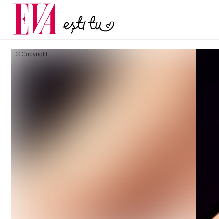
menopauză și când ar t
Carieră
la medic
Actualitate
© Copyright: