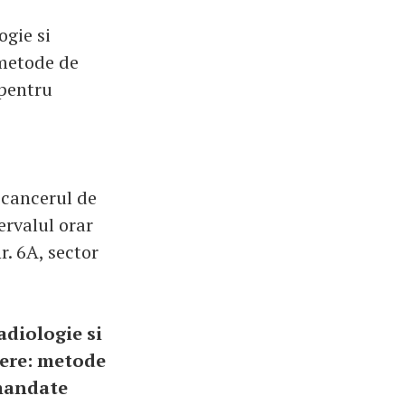
gie si
 metode de
 pentru
 cancerul de
ervalul orar
r. 6A, sector
adiologie si
tere: metode
omandate