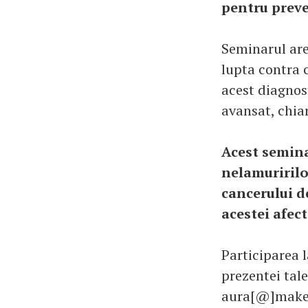
pentru preve
Seminarul are 
lupta contra c
acest diagnost
avansat, chia
Acest semina
nelamuririlo
cancerului d
acestei afect
Participarea l
prezentei tal
aura[@]makes