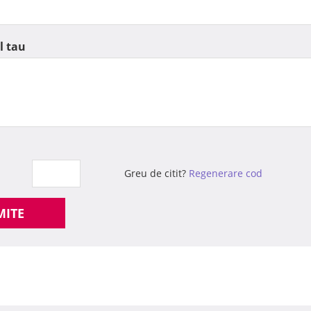
l tau
Greu de citit?
Regenerare cod
MITE