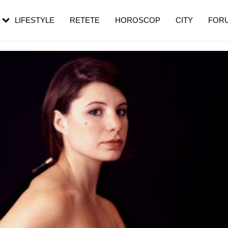
rebui să mergi
și 60 de ani. De ce te trezești mai des
pe măsură ce înaintezi în vârstă
LIFESTYLE
RETETE
HOROSCOP
CITY
FOR