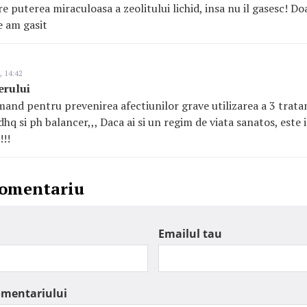
re puterea miraculoasa a zeolitului lichid, insa nu il gasesc! D
e am gasit
, 14:42
erului
mand pentru prevenirea afectiunilor grave utilizarea a 3 tra
 dhq si ph balancer,,, Daca ai si un regim de viata sanatos, este 
!!!
comentariu
Emailul tau
omentariului