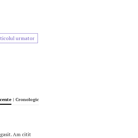
ticolul urmator
ecente
|
Cronologic
asit. Am citit