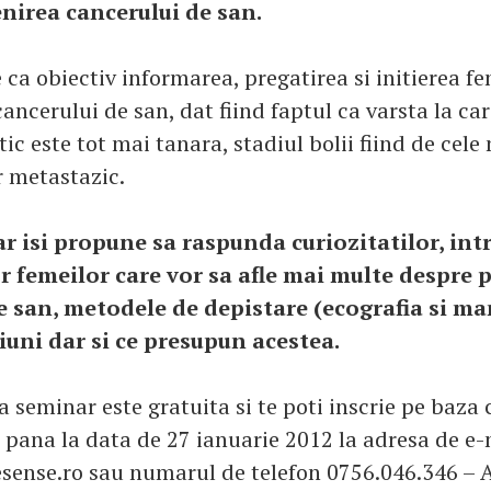
nirea cancerului de san.
ca obiectiv informarea, pregatirea si initierea fe
ancerului de san, dat fiind faptul ca varsta la ca
ic este tot mai tanara, stadiul bolii fiind de cele
r metastazic.
r isi propune sa raspunda curiozitatilor, intr
r femeilor care vor sa afle mai multe despre 
e san, metodele de depistare (ecografia si m
iuni dar si ce presupun acestea.
a seminar este gratuita si te poti inscrie pe baza 
e pana la data de 27 ianuarie 2012 la adresa de e-
ense.ro sau numarul de telefon 0756.046.346 – 