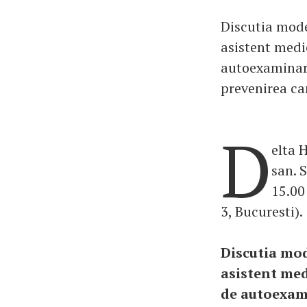
Discutia mode
asistent medi
autoexaminare
prevenirea ca
D
elta 
san. 
15.00
3, Bucuresti).
Discutia mod
asistent med
de autoexami