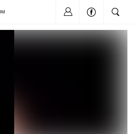
Nu ai cont?
Inregistreaza-
UM