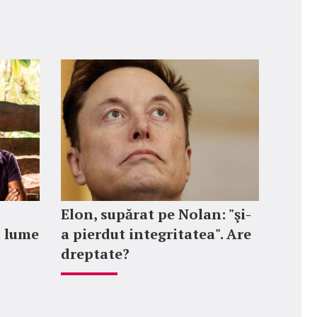
Elon, supărat pe Nolan: "şi-
n lume
a pierdut integritatea". Are
dreptate?