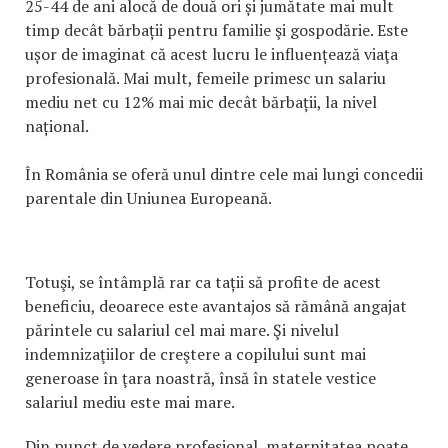
25-44 de ani alocă de două ori și jumătate mai mult
timp decât bărbații pentru familie şi gospodărie. Este
ușor de imaginat că acest lucru le influențează viaţa
profesională. Mai mult, femeile primesc un salariu
mediu net cu 12% mai mic decât bărbații, la nivel
național.
În România se oferă unul dintre cele mai lungi concedii
parentale din Uniunea Europeană.
Totuşi, se întâmplă rar ca tații să profite de acest
beneficiu, deoarece este avantajos să rămână angajat
părintele cu salariul cel mai mare. Şi nivelul
indemnizaţiilor de creştere a copilului sunt mai
generoase în ţara noastră, însă în statele vestice
salariul mediu este mai mare.
Din punct de vedere profesional, maternitatea poate