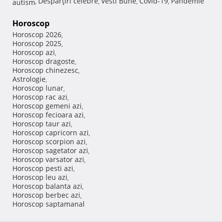
Despărţiri celebre
Vesti Bune
Covid-19
Pandemie
autism
,
,
,
,
Horoscop
Horoscop 2026
,
Horoscop 2025
,
Horoscop azi
,
Horoscop dragoste
,
Horoscop chinezesc
,
Astrologie
,
Horoscop lunar
,
Horoscop rac azi
,
Horoscop gemeni azi
,
Horoscop fecioara azi
,
Horoscop taur azi
,
Horoscop capricorn azi
,
Horoscop scorpion azi
,
Horoscop sagetator azi
,
Horoscop varsator azi
,
Horoscop pesti azi
,
Horoscop leu azi
,
Horoscop balanta azi
,
Horoscop berbec azi
,
Horoscop saptamanal