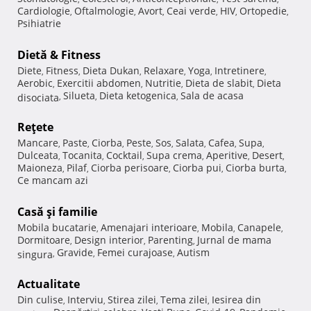
Cardiologie
Oftalmologie
Avort
Ceai verde
HIV
Ortopedie
,
,
,
,
,
,
Psihiatrie
Dietă & Fitness
Diete
Fitness
Dieta Dukan
Relaxare
Yoga
Intretinere
,
,
,
,
,
,
Aerobic
Exercitii abdomen
Nutritie
Dieta de slabit
Dieta
,
,
,
,
Silueta
Dieta ketogenica
Sala de acasa
disociata
,
,
,
Reţete
Mancare
Paste
Ciorba
Peste
Sos
Salata
Cafea
Supa
,
,
,
,
,
,
,
,
Dulceata
Tocanita
Cocktail
Supa crema
Aperitive
Desert
,
,
,
,
,
,
Maioneza
Pilaf
Ciorba perisoare
Ciorba pui
Ciorba burta
,
,
,
,
,
Ce mancam azi
Casă şi familie
Mobila bucatarie
Amenajari interioare
Mobila
Canapele
,
,
,
,
Dormitoare
Design interior
Parenting
Jurnal de mama
,
,
,
Gravide
Femei curajoase
Autism
singura
,
,
,
Actualitate
Din culise
Interviu
Stirea zilei
Tema zilei
Iesirea din
,
,
,
,