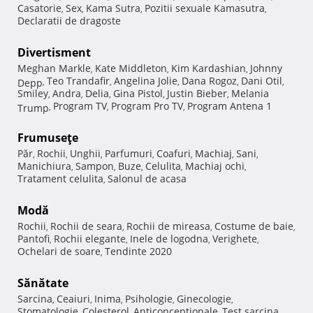
Casatorie
Sex
Kama Sutra
Pozitii sexuale Kamasutra
,
,
,
,
Declaratii de dragoste
Divertisment
Meghan Markle
Kate Middleton
Kim Kardashian
Johnny
,
,
,
Teo Trandafir
Angelina Jolie
Dana Rogoz
Dani Otil
Depp
,
,
,
,
,
Smiley
Andra
Delia
Gina Pistol
Justin Bieber
Melania
,
,
,
,
,
Program TV
Program Pro TV
Program Antena 1
Trump
,
,
,
Frumuseţe
Păr
Rochii
Unghii
Parfumuri
Coafuri
Machiaj
Sani
,
,
,
,
,
,
,
Manichiura
Sampon
Buze
Celulita
Machiaj ochi
,
,
,
,
,
Tratament celulita
Salonul de acasa
,
Modă
Rochii
Rochii de seara
Rochii de mireasa
Costume de baie
,
,
,
,
Pantofi
Rochii elegante
Inele de logodna
Verighete
,
,
,
,
Ochelari de soare
Tendinte 2020
,
Sănătate
Sarcina
Ceaiuri
Inima
Psihologie
Ginecologie
,
,
,
,
,
Stomatologie
Colesterol
Anticonceptionale
Test sarcina
,
,
,
,