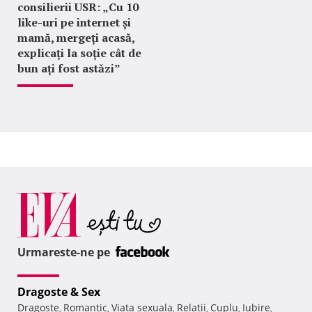
consilierii USR: „Cu 10
like-uri pe internet și
mamă, mergeți acasă,
explicați la soție cât de
bun ați fost astăzi”
Urmareste-ne pe
Dragoste & Sex
Dragoste
Romantic
Viata sexuala
Relatii
Cuplu
Iubire
,
,
,
,
,
,