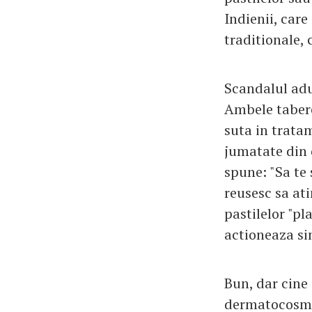
Indienii, care
traditionale,
Scandalul aduc
Ambele tabere
suta in tratam
jumatate din d
spune: "Sa te 
reusesc sa at
pastilelor "pl
actioneaza si
Bun, dar cine
dermatocosmeti