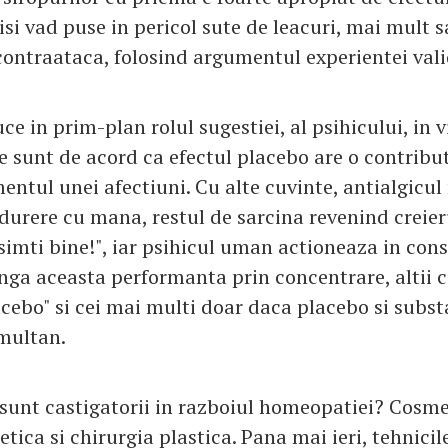
 isi vad puse in pericol sute de leacuri, mai mult 
 contraataca, folosind argumentul experientei vali
e in prim-plan rolul sugestiei, al psihicului, in 
 sunt de acord ca efectul placebo are o contribut
entul unei afectiuni. Cu alte cuvinte, antialgicul 
urere cu mana, restul de sarcina revenind creierul
simti bine!", iar psihicul uman actioneaza in cons
inga aceasta performanta prin concentrare, altii c
acebo" si cei mai multi doar daca placebo si subst
multan.
 sunt castigatorii in razboiul homeopatiei? Cosme
ca si chirurgia plastica. Pana mai ieri, tehnicile