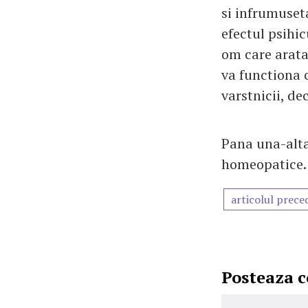
si infrumuset
efectul psihi
om care arata 
va functiona c
varstnicii, de
Pana una-alta
homeopatice.
articolul prece
Posteaza 