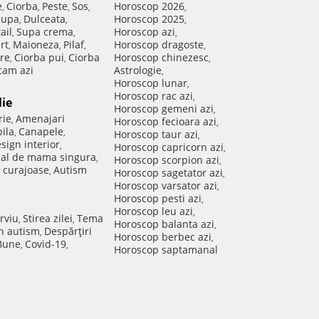
e
Ciorba
Peste
Sos
Horoscop 2026
,
,
,
,
,
Supa
Dulceata
Horoscop 2025
,
,
,
ail
Supa crema
Horoscop azi
,
,
,
rt
Maioneza
Pilaf
Horoscop dragoste
,
,
,
,
re
Ciorba pui
Ciorba
Horoscop chinezesc
,
,
,
am azi
Astrologie
,
Horoscop lunar
,
Horoscop rac azi
,
lie
Horoscop gemeni azi
,
rie
Amenajari
,
Horoscop fecioara azi
,
ila
Canapele
,
,
Horoscop taur azi
,
sign interior
,
Horoscop capricorn azi
,
nal de mama singura
,
Horoscop scorpion azi
,
 curajoase
Autism
,
Horoscop sagetator azi
,
Horoscop varsator azi
,
Horoscop pesti azi
,
Horoscop leu azi
,
rviu
Stirea zilei
Tema
,
,
Horoscop balanta azi
,
in autism
Despărţiri
,
Horoscop berbec azi
,
 Bune
Covid-19
,
,
Horoscop saptamanal