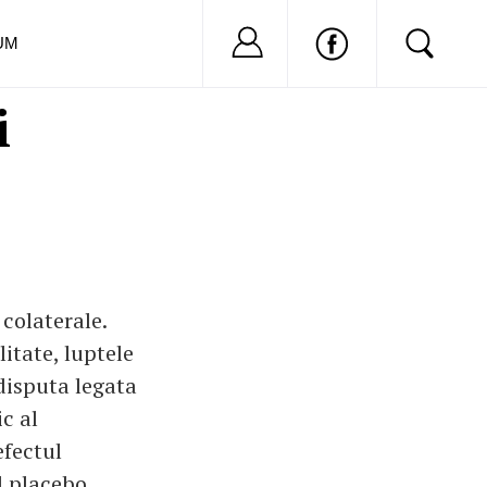
Nu ai cont?
Inregistreaza-
UM
i
 colaterale.
itate, luptele
 disputa legata
c al
efectul
l placebo.