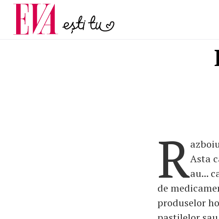
și 60 de ani. De ce te t
Carieră
pe măsură ce înaintez
Actualitate
R
azboiu
Asta c
au... 
de medicamente
produselor ho
pastilelor sau