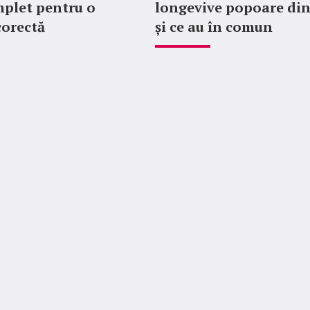
plet pentru o
longevive popoare di
corectă
și ce au în comun