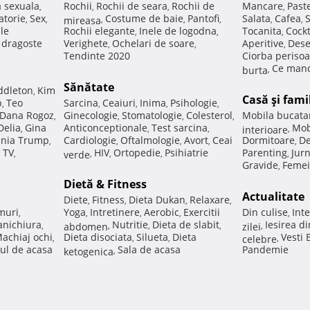
a sexuala
Rochii
Rochii de seara
Rochii de
Mancare
Past
,
,
,
,
atorie
Sex
Costume de baie
Pantofi
Salata
Cafea
,
,
mireasa
,
,
,
,
,
ale
Rochii elegante
Inele de logodna
Tocanita
Cockt
,
,
,
e dragoste
Verighete
Ochelari de soare
Aperitive
Dese
,
,
,
Tendinte 2020
Ciorba perisoa
Ce manc
burta
,
Sănătate
ddleton
Kim
,
Casă şi fami
p
Teo
Sarcina
Ceaiuri
Inima
Psihologie
,
,
,
,
,
Dana Rogoz
Ginecologie
Stomatologie
Colesterol
Mobila bucata
,
,
,
,
Delia
Gina
Anticonceptionale
Test sarcina
Mob
,
,
,
interioare
,
nia Trump
Cardiologie
Oftalmologie
Avort
Ceai
Dormitoare
De
,
,
,
,
,
 TV
HIV
Ortopedie
Psihiatrie
Parenting
Jur
,
verde
,
,
,
,
Gravide
Femei
,
Dietă & Fitness
Actualitate
Diete
Fitness
Dieta Dukan
Relaxare
,
,
,
,
muri
Yoga
Intretinere
Aerobic
Exercitii
Din culise
Inte
,
,
,
,
,
nichiura
Nutritie
Dieta de slabit
Iesirea d
,
abdomen
,
,
,
zilei
,
achiaj ochi
Dieta disociata
Silueta
Dieta
Vesti
,
,
,
celebre
,
ul de acasa
Sala de acasa
Pandemie
ketogenica
,