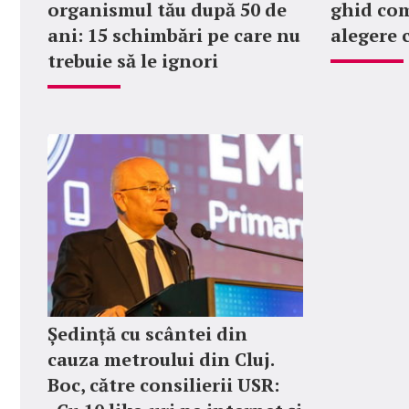
organismul tău după 50 de
ghid com
ani: 15 schimbări pe care nu
alegere 
trebuie să le ignori
Ședință cu scântei din
cauza metroului din Cluj.
Boc, către consilierii USR: