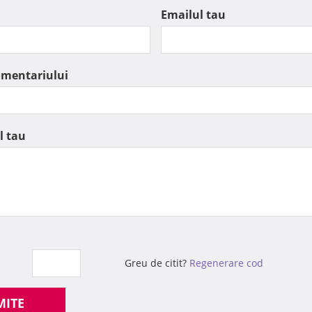
Emailul tau
omentariului
l tau
Greu de citit?
Regenerare cod
MITE