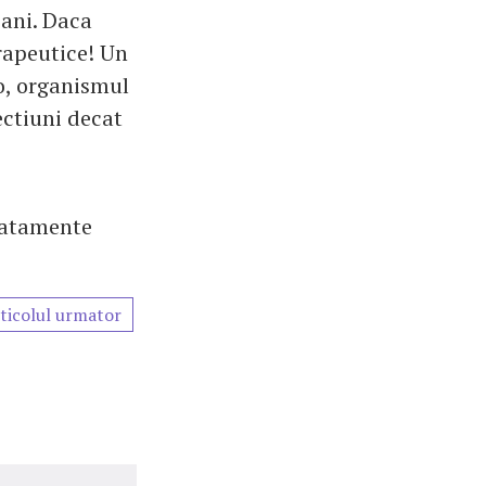
bani. Daca
rapeutice! Un
bo, organismul
ectiuni decat
ratamente
ticolul urmator