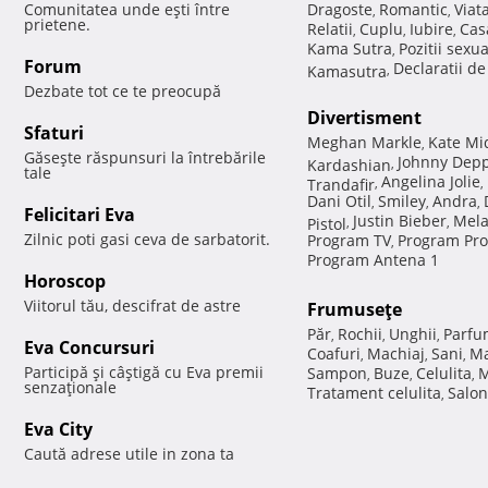
Comunitatea unde eşti între
Dragoste
Romantic
Viat
,
,
prietene.
Relatii
Cuplu
Iubire
Cas
,
,
,
Kama Sutra
Pozitii sexu
,
Forum
Declaratii d
Kamasutra
,
Dezbate tot ce te preocupă
Divertisment
Sfaturi
Meghan Markle
Kate Mi
,
Găseşte răspunsuri la întrebările
Johnny Dep
Kardashian
,
tale
Angelina Jolie
Trandafir
,
,
Dani Otil
Smiley
Andra
,
,
,
Felicitari Eva
Justin Bieber
Mela
Pistol
,
,
Zilnic poti gasi ceva de sarbatorit.
Program TV
Program Pro
,
Program Antena 1
Horoscop
Viitorul tău, descifrat de astre
Frumuseţe
Păr
Rochii
Unghii
Parfu
,
,
,
Eva Concursuri
Coafuri
Machiaj
Sani
Ma
,
,
,
Participă şi câştigă cu Eva premii
Sampon
Buze
Celulita
M
,
,
,
senzaţionale
Tratament celulita
Salon
,
Eva City
Caută adrese utile in zona ta