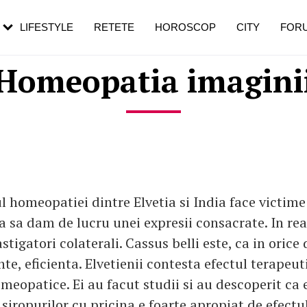
rezești mai des
Cât durează, cum te pregătești și cât
i în vârstă
de dureroasă este investigația
LIFESTYLE
RETETE
HOROSCOP
CITY
FOR
Homeopatia imagini
l homeopatiei dintre Elvetia si India face victime
a sa dam de lucru unei expresii consacrate. In real
castigatori colaterali. Cassus belli este, ca in orice
, eficienta. Elvetienii contesta efectul terapeuti
meopatice. Ei au facut studii si au descoperit ca 
 siropurilor cu pricina e foarte apropiat de efectu