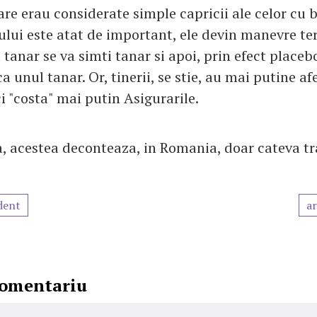
are erau considerate simple capricii ale celor cu 
cului este atat de important, ele devin manevre te
tanar se va simti tanar si apoi, prin efect place
a unul tanar. Or, tinerii, se stie, au mai putine af
ci "costa" mai putin Asigurarile.
, acestea deconteaza, in Romania, doar cateva t
dent
ar
comentariu