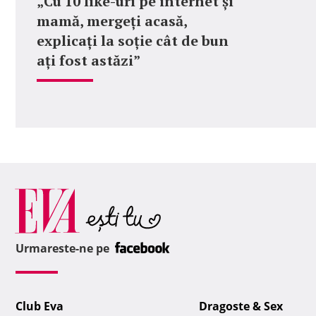
„Cu 10 like-uri pe internet și
mamă, mergeți acasă,
explicați la soție cât de bun
ați fost astăzi”
Urmareste-ne pe
Club Eva
Dragoste & Sex