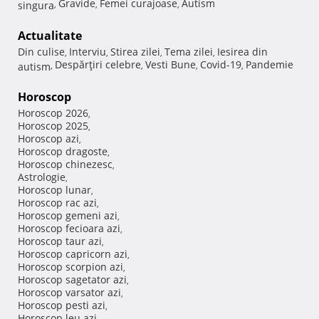
Gravide
Femei curajoase
Autism
singura
,
,
,
Actualitate
Din culise
Interviu
Stirea zilei
Tema zilei
Iesirea din
,
,
,
,
Despărţiri celebre
Vesti Bune
Covid-19
Pandemie
autism
,
,
,
,
Horoscop
Horoscop 2026
,
Horoscop 2025
,
Horoscop azi
,
Horoscop dragoste
,
Horoscop chinezesc
,
Astrologie
,
Horoscop lunar
,
Horoscop rac azi
,
Horoscop gemeni azi
,
Horoscop fecioara azi
,
Horoscop taur azi
,
Horoscop capricorn azi
,
Horoscop scorpion azi
,
Horoscop sagetator azi
,
Horoscop varsator azi
,
Horoscop pesti azi
,
Horoscop leu azi
,