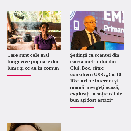
Care sunt cele mai
Ședință cu scântei din
longevive popoare din
cauza metroului din
lume și ce au în comun
Cluj. Boc, către
consilierii USR: „Cu 10
like-uri pe internet și
mamă, mergeți acasă,
explicați la soție cât de
bun ați fost astăzi”