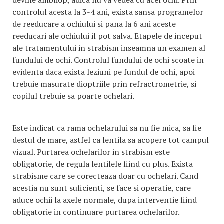
devine ambliop, adica nu va vedea cu acel ochi. Prin
controlul acesta la 3-4 ani, exista sansa programelor
de reeducare a ochiului si pana la 6 ani aceste
reeducari ale ochiului il pot salva. Etapele de inceput
ale tratamentului in strabism inseamna un examen al
fundului de ochi. Controlul fundului de ochi scoate in
evidenta daca exista leziuni pe fundul de ochi, apoi
trebuie masurate dioptriile prin refractrometrie, si
copilul trebuie sa poarte ochelari.
Este indicat ca rama ochelarului sa nu fie mica, sa fie
destul de mare, astfel ca lentila sa acopere tot campul
vizual. Purtarea ochelarilor in strabism este
obligatorie, de regula lentilele fiind cu plus. Exista
strabisme care se corecteaza doar cu ochelari. Cand
acestia nu sunt suficienti, se face si operatie, care
aduce ochii la axele normale, dupa interventie fiind
obligatorie in continuare purtarea ochelarilor.