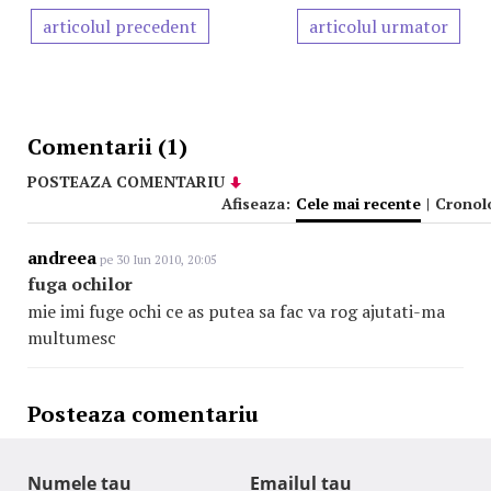
articolul precedent
articolul urmator
Comentarii (1)
POSTEAZA COMENTARIU
Afiseaza:
Cele mai recente
|
Cronol
andreea
pe 30 Iun 2010, 20:05
fuga ochilor
mie imi fuge ochi ce as putea sa fac va rog ajutati-ma
multumesc
Posteaza comentariu
Numele tau
Emailul tau