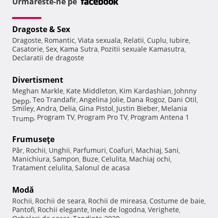
Urmareste-ne pe
Dragoste & Sex
Dragoste
Romantic
Viata sexuala
Relatii
Cuplu
Iubire
,
,
,
,
,
,
Casatorie
Sex
Kama Sutra
Pozitii sexuale Kamasutra
,
,
,
,
Declaratii de dragoste
Divertisment
Meghan Markle
Kate Middleton
Kim Kardashian
Johnny
,
,
,
Teo Trandafir
Angelina Jolie
Dana Rogoz
Dani Otil
Depp
,
,
,
,
,
Smiley
Andra
Delia
Gina Pistol
Justin Bieber
Melania
,
,
,
,
,
Program TV
Program Pro TV
Program Antena 1
Trump
,
,
,
Frumuseţe
Păr
Rochii
Unghii
Parfumuri
Coafuri
Machiaj
Sani
,
,
,
,
,
,
,
Manichiura
Sampon
Buze
Celulita
Machiaj ochi
,
,
,
,
,
Tratament celulita
Salonul de acasa
,
Modă
Rochii
Rochii de seara
Rochii de mireasa
Costume de baie
,
,
,
,
Pantofi
Rochii elegante
Inele de logodna
Verighete
,
,
,
,