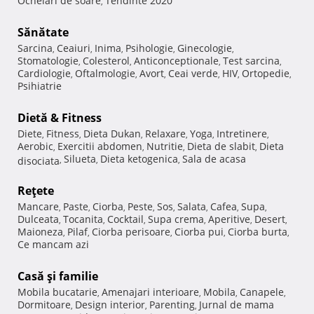
Ochelari de soare
Tendinte 2020
,
Sănătate
Sarcina
Ceaiuri
Inima
Psihologie
Ginecologie
,
,
,
,
,
Stomatologie
Colesterol
Anticonceptionale
Test sarcina
,
,
,
,
Cardiologie
Oftalmologie
Avort
Ceai verde
HIV
Ortopedie
,
,
,
,
,
,
Psihiatrie
Dietă & Fitness
Diete
Fitness
Dieta Dukan
Relaxare
Yoga
Intretinere
,
,
,
,
,
,
Aerobic
Exercitii abdomen
Nutritie
Dieta de slabit
Dieta
,
,
,
,
Silueta
Dieta ketogenica
Sala de acasa
disociata
,
,
,
Reţete
Mancare
Paste
Ciorba
Peste
Sos
Salata
Cafea
Supa
,
,
,
,
,
,
,
,
Dulceata
Tocanita
Cocktail
Supa crema
Aperitive
Desert
,
,
,
,
,
,
Maioneza
Pilaf
Ciorba perisoare
Ciorba pui
Ciorba burta
,
,
,
,
,
Ce mancam azi
Casă şi familie
Mobila bucatarie
Amenajari interioare
Mobila
Canapele
,
,
,
,
Dormitoare
Design interior
Parenting
Jurnal de mama
,
,
,