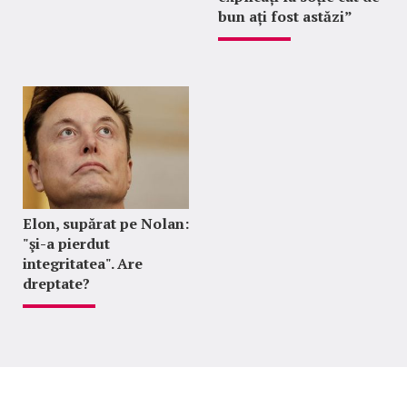
bun ați fost astăzi”
Elon, supărat pe Nolan:
"şi-a pierdut
integritatea". Are
dreptate?