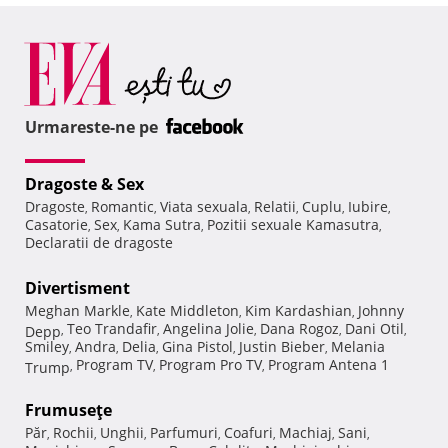
Urmareste-ne pe
Dragoste & Sex
Dragoste
Romantic
Viata sexuala
Relatii
Cuplu
Iubire
,
,
,
,
,
,
Casatorie
Sex
Kama Sutra
Pozitii sexuale Kamasutra
,
,
,
,
Declaratii de dragoste
Divertisment
Meghan Markle
Kate Middleton
Kim Kardashian
Johnny
,
,
,
Teo Trandafir
Angelina Jolie
Dana Rogoz
Dani Otil
Depp
,
,
,
,
,
Smiley
Andra
Delia
Gina Pistol
Justin Bieber
Melania
,
,
,
,
,
Program TV
Program Pro TV
Program Antena 1
Trump
,
,
,
Frumuseţe
Păr
Rochii
Unghii
Parfumuri
Coafuri
Machiaj
Sani
,
,
,
,
,
,
,