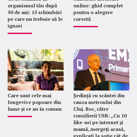
organismul tău după
online: ghid complet
50 de ani: 15 schimbări
pentru o alegere
pe care nu trebuie să le
corectă
ignori
Care sunt cele mai
Ședință cu scântei din
longevive popoare din
cauza metroului din
lume și ce au în comun
Cluj. Boc, către
consilierii USR: „Cu 10
like-uri pe internet și
mamă, mergeți acasă,
explicați la soție cât de