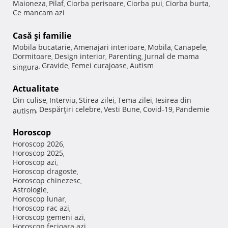
Maioneza
Pilaf
Ciorba perisoare
Ciorba pui
Ciorba burta
,
,
,
,
,
Ce mancam azi
Casă şi familie
Mobila bucatarie
Amenajari interioare
Mobila
Canapele
,
,
,
,
Dormitoare
Design interior
Parenting
Jurnal de mama
,
,
,
Gravide
Femei curajoase
Autism
singura
,
,
,
Actualitate
Din culise
Interviu
Stirea zilei
Tema zilei
Iesirea din
,
,
,
,
Despărţiri celebre
Vesti Bune
Covid-19
Pandemie
autism
,
,
,
,
Horoscop
Horoscop 2026
,
Horoscop 2025
,
Horoscop azi
,
Horoscop dragoste
,
Horoscop chinezesc
,
Astrologie
,
Horoscop lunar
,
Horoscop rac azi
,
Horoscop gemeni azi
,
Horoscop fecioara azi
,