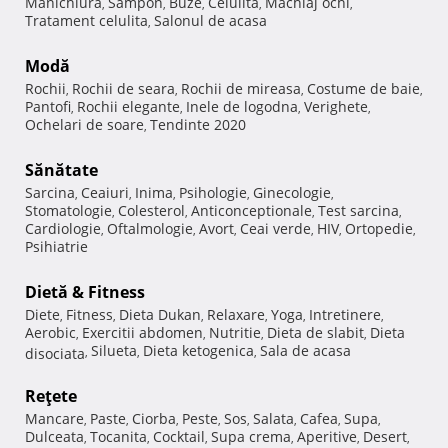
Manichiura
Sampon
Buze
Celulita
Machiaj ochi
,
,
,
,
,
Tratament celulita
Salonul de acasa
,
Modă
Rochii
Rochii de seara
Rochii de mireasa
Costume de baie
,
,
,
,
Pantofi
Rochii elegante
Inele de logodna
Verighete
,
,
,
,
Ochelari de soare
Tendinte 2020
,
Sănătate
Sarcina
Ceaiuri
Inima
Psihologie
Ginecologie
,
,
,
,
,
Stomatologie
Colesterol
Anticonceptionale
Test sarcina
,
,
,
,
Cardiologie
Oftalmologie
Avort
Ceai verde
HIV
Ortopedie
,
,
,
,
,
,
Psihiatrie
Dietă & Fitness
Diete
Fitness
Dieta Dukan
Relaxare
Yoga
Intretinere
,
,
,
,
,
,
Aerobic
Exercitii abdomen
Nutritie
Dieta de slabit
Dieta
,
,
,
,
Silueta
Dieta ketogenica
Sala de acasa
disociata
,
,
,
Reţete
Mancare
Paste
Ciorba
Peste
Sos
Salata
Cafea
Supa
,
,
,
,
,
,
,
,
Dulceata
Tocanita
Cocktail
Supa crema
Aperitive
Desert
,
,
,
,
,
,