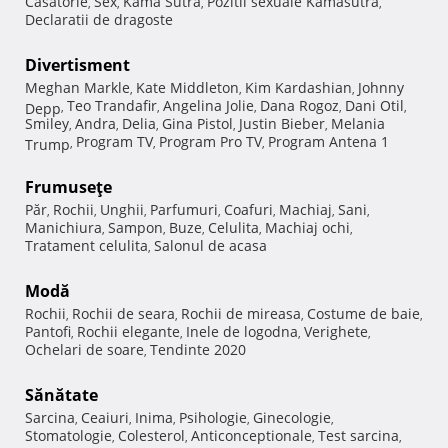
Casatorie
Sex
Kama Sutra
Pozitii sexuale Kamasutra
,
,
,
,
Declaratii de dragoste
Divertisment
Meghan Markle
Kate Middleton
Kim Kardashian
Johnny
,
,
,
Teo Trandafir
Angelina Jolie
Dana Rogoz
Dani Otil
Depp
,
,
,
,
,
Smiley
Andra
Delia
Gina Pistol
Justin Bieber
Melania
,
,
,
,
,
Program TV
Program Pro TV
Program Antena 1
Trump
,
,
,
Frumuseţe
Păr
Rochii
Unghii
Parfumuri
Coafuri
Machiaj
Sani
,
,
,
,
,
,
,
Manichiura
Sampon
Buze
Celulita
Machiaj ochi
,
,
,
,
,
Tratament celulita
Salonul de acasa
,
Modă
Rochii
Rochii de seara
Rochii de mireasa
Costume de baie
,
,
,
,
Pantofi
Rochii elegante
Inele de logodna
Verighete
,
,
,
,
Ochelari de soare
Tendinte 2020
,
Sănătate
Sarcina
Ceaiuri
Inima
Psihologie
Ginecologie
,
,
,
,
,
Stomatologie
Colesterol
Anticonceptionale
Test sarcina
,
,
,
,