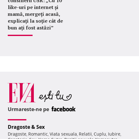
consilierii USR: „Cu 10
like-uri pe internet și
mamă, mergeți acasă,
explicați la soție cât de
bun ați fost astăzi”
Urmareste-ne pe
Dragoste & Sex
Dragoste
Romantic
Viata sexuala
Relatii
Cuplu
Iubire
,
,
,
,
,
,