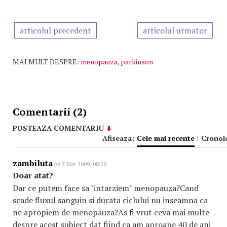
articolul precedent
articolul urmator
MAI MULT DESPRE:
menopauza
,
parkinson
Comentarii (2)
POSTEAZA COMENTARIU
Afiseaza:
Cele mai recente
|
Cronol
zambiluta
pe 2 Mar 2009, 08:59
Doar atat?
Dar ce putem face sa "intarziem" menopauza?Cand
scade fluxul sanguin si durata ciclului nu inseamna ca
ne apropiem de menopauza?As fi vrut ceva mai multe
despre acest subiect dat fiind ca am aproape 40 de ani