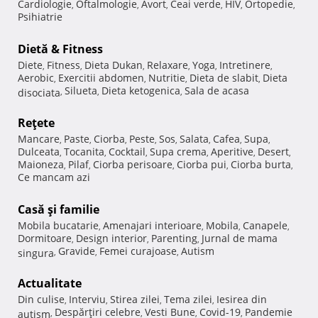
Cardiologie
Oftalmologie
Avort
Ceai verde
HIV
Ortopedie
,
,
,
,
,
,
Psihiatrie
Dietă & Fitness
Diete
Fitness
Dieta Dukan
Relaxare
Yoga
Intretinere
,
,
,
,
,
,
Aerobic
Exercitii abdomen
Nutritie
Dieta de slabit
Dieta
,
,
,
,
Silueta
Dieta ketogenica
Sala de acasa
disociata
,
,
,
Reţete
Mancare
Paste
Ciorba
Peste
Sos
Salata
Cafea
Supa
,
,
,
,
,
,
,
,
Dulceata
Tocanita
Cocktail
Supa crema
Aperitive
Desert
,
,
,
,
,
,
Maioneza
Pilaf
Ciorba perisoare
Ciorba pui
Ciorba burta
,
,
,
,
,
Ce mancam azi
Casă şi familie
Mobila bucatarie
Amenajari interioare
Mobila
Canapele
,
,
,
,
Dormitoare
Design interior
Parenting
Jurnal de mama
,
,
,
Gravide
Femei curajoase
Autism
singura
,
,
,
Actualitate
Din culise
Interviu
Stirea zilei
Tema zilei
Iesirea din
,
,
,
,
Despărţiri celebre
Vesti Bune
Covid-19
Pandemie
autism
,
,
,
,