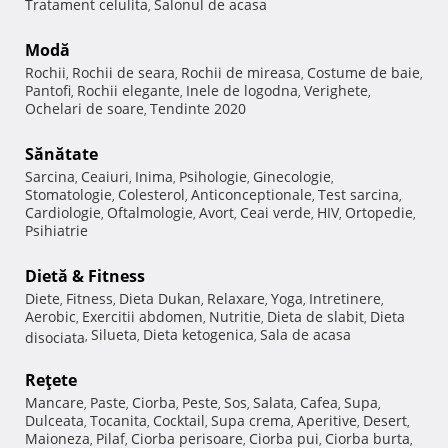
Tratament celulita
Salonul de acasa
,
Modă
Rochii
Rochii de seara
Rochii de mireasa
Costume de baie
,
,
,
,
Pantofi
Rochii elegante
Inele de logodna
Verighete
,
,
,
,
Ochelari de soare
Tendinte 2020
,
Sănătate
Sarcina
Ceaiuri
Inima
Psihologie
Ginecologie
,
,
,
,
,
Stomatologie
Colesterol
Anticonceptionale
Test sarcina
,
,
,
,
Cardiologie
Oftalmologie
Avort
Ceai verde
HIV
Ortopedie
,
,
,
,
,
,
Psihiatrie
Dietă & Fitness
Diete
Fitness
Dieta Dukan
Relaxare
Yoga
Intretinere
,
,
,
,
,
,
Aerobic
Exercitii abdomen
Nutritie
Dieta de slabit
Dieta
,
,
,
,
Silueta
Dieta ketogenica
Sala de acasa
disociata
,
,
,
Reţete
Mancare
Paste
Ciorba
Peste
Sos
Salata
Cafea
Supa
,
,
,
,
,
,
,
,
Dulceata
Tocanita
Cocktail
Supa crema
Aperitive
Desert
,
,
,
,
,
,
Maioneza
Pilaf
Ciorba perisoare
Ciorba pui
Ciorba burta
,
,
,
,
,