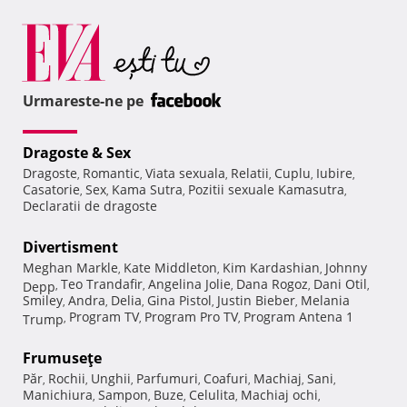
Urmareste-ne pe
Dragoste & Sex
Dragoste
Romantic
Viata sexuala
Relatii
Cuplu
Iubire
,
,
,
,
,
,
Casatorie
Sex
Kama Sutra
Pozitii sexuale Kamasutra
,
,
,
,
Declaratii de dragoste
Divertisment
Meghan Markle
Kate Middleton
Kim Kardashian
Johnny
,
,
,
Teo Trandafir
Angelina Jolie
Dana Rogoz
Dani Otil
Depp
,
,
,
,
,
Smiley
Andra
Delia
Gina Pistol
Justin Bieber
Melania
,
,
,
,
,
Program TV
Program Pro TV
Program Antena 1
Trump
,
,
,
Frumuseţe
Păr
Rochii
Unghii
Parfumuri
Coafuri
Machiaj
Sani
,
,
,
,
,
,
,
Manichiura
Sampon
Buze
Celulita
Machiaj ochi
,
,
,
,
,