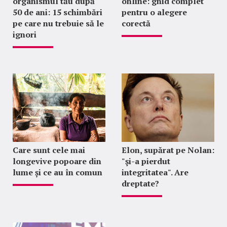
organismul tău după
online: ghid complet
50 de ani: 15 schimbări
pentru o alegere
pe care nu trebuie să le
corectă
ignori
Care sunt cele mai
Elon, supărat pe Nolan:
longevive popoare din
"şi-a pierdut
lume și ce au în comun
integritatea". Are
dreptate?