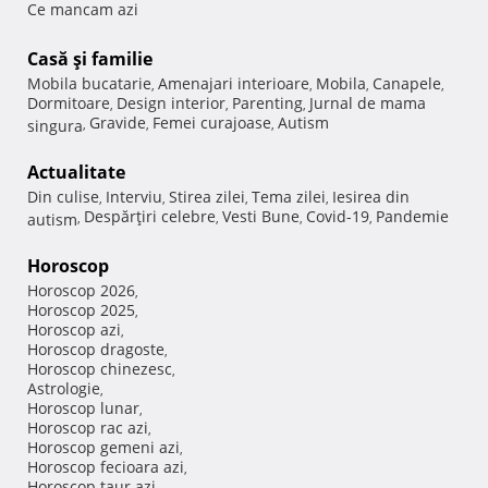
Ce mancam azi
Casă şi familie
Mobila bucatarie
Amenajari interioare
Mobila
Canapele
,
,
,
,
Dormitoare
Design interior
Parenting
Jurnal de mama
,
,
,
Gravide
Femei curajoase
Autism
singura
,
,
,
Actualitate
Din culise
Interviu
Stirea zilei
Tema zilei
Iesirea din
,
,
,
,
Despărţiri celebre
Vesti Bune
Covid-19
Pandemie
autism
,
,
,
,
Horoscop
Horoscop 2026
,
Horoscop 2025
,
Horoscop azi
,
Horoscop dragoste
,
Horoscop chinezesc
,
Astrologie
,
Horoscop lunar
,
Horoscop rac azi
,
Horoscop gemeni azi
,
Horoscop fecioara azi
,
Horoscop taur azi
,