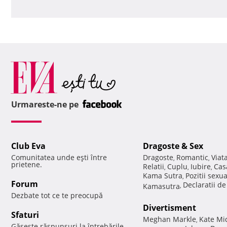
Urmareste-ne pe
Club Eva
Dragoste & Sex
Comunitatea unde eşti între
Dragoste
Romantic
Viat
,
,
prietene.
Relatii
Cuplu
Iubire
Cas
,
,
,
Kama Sutra
Pozitii sexu
,
Forum
Declaratii d
Kamasutra
,
Dezbate tot ce te preocupă
Divertisment
Sfaturi
Meghan Markle
Kate Mi
,
Găseşte răspunsuri la întrebările