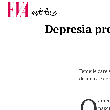
și 60 de ani. De ce te t
Carieră
pe măsură ce înaintez
Actualitate
Depresia pr
Femeile care s
de a naste co
O
ameni
nascu