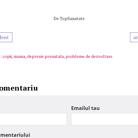
De
TopSanatate
dent
ar
:
copii
,
mama
,
depresie prenatala
,
probleme de dezvoltare
comentariu
Emailul tau
omentariului