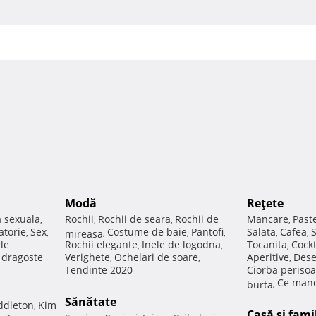
Modă
Reţete
a sexuala
Rochii
Rochii de seara
Rochii de
Mancare
Past
,
,
,
,
atorie
Sex
Costume de baie
Pantofi
Salata
Cafea
,
,
mireasa
,
,
,
,
,
ale
Rochii elegante
Inele de logodna
Tocanita
Cockt
,
,
,
e dragoste
Verighete
Ochelari de soare
Aperitive
Dese
,
,
,
Tendinte 2020
Ciorba perisoa
Ce manc
burta
,
Sănătate
ddleton
Kim
,
Casă şi fami