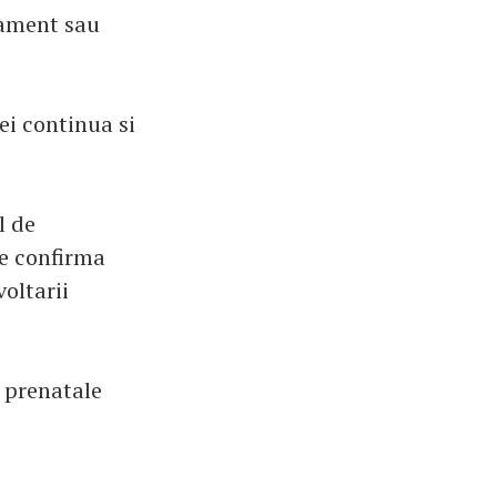
tament sau
i continua si
l de
ve confirma
oltarii
i prenatale