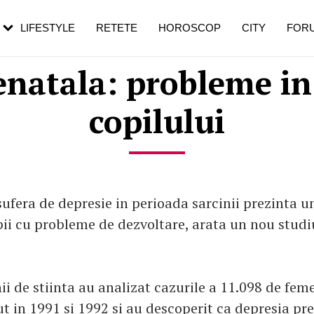
rezești mai des
Cât durează, cum te pregătești și cât
i în vârstă
de dureroasă este investigația
LIFESTYLE
RETETE
HOROSCOP
CITY
FOR
enatala: probleme in
copilului
ufera de depresie in perioada sarcinii prezinta un
pii cu probleme de dezvoltare, arata un nou studi
i de stiinta au analizat cazurile a 11.098 de feme
t in 1991 si 1992 si au descoperit ca depresia pr