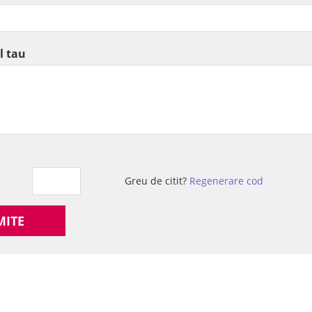
l tau
Greu de citit?
Regenerare cod
MITE