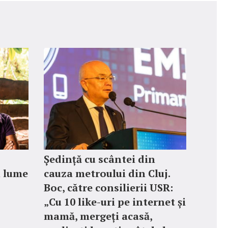
Ședință cu scântei din
n lume
cauza metroului din Cluj.
Boc, către consilierii USR:
„Cu 10 like-uri pe internet și
mamă, mergeți acasă,