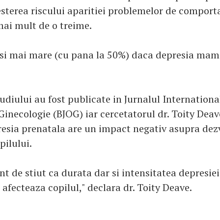
esterea riscului aparitiei problemelor de compor
mai mult de o treime.
 si mai mare (cu pana la 50%) daca depresia mame
udiului au fost publicate in Jurnalul Internationa
 Ginecologie (BJOG) iar cercetatorul dr. Toity Dea
resia prenatala are un impact negativ asupra dezv
pilului.
t de stiut ca durata dar si intensitatea depresie
 afecteaza copilul," declara dr. Toity Deave.