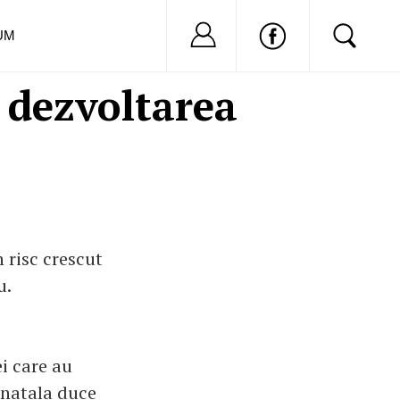
Nu ai cont?
Inregistreaza-
UM
 dezvoltarea
 risc crescut
u.
i care au
enatala duce