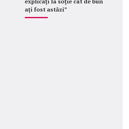
explicați la soție cât de bun
ați fost astăzi”