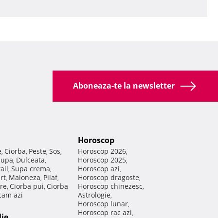
Aboneaza-te la newsletter
Horoscop
e
Ciorba
Peste
Sos
Horoscop 2026
,
,
,
,
,
Supa
Dulceata
Horoscop 2025
,
,
,
ail
Supa crema
Horoscop azi
,
,
,
rt
Maioneza
Pilaf
Horoscop dragoste
,
,
,
,
re
Ciorba pui
Ciorba
Horoscop chinezesc
,
,
,
am azi
Astrologie
,
Horoscop lunar
,
Horoscop rac azi
,
lie