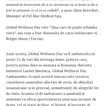
oamenii in incercarea de a se reconecta cu ei insisi si de a
trai in armonie cu ei si cu ceilalti
”, a spus Alina Berechet,
Manager al Del Mar Medical Spa.
Global Wellness Day este “Ziua care iti poate schimba
viata”, asa cum a fost denumita de catre initiatoare ei,
Belgin Aksoy (Turcia).
Anul acesta, Global Wellness Day va fi sarbatorita in
peste 55 de tari din intreaga lume, printre care,
pentru prima data se numara si Romania, datorita
initiativei Larisei Marinica, Global Wellness Day
Ambassador. Scopul acestei miscari este trezirea
constiintei oamenilor afectati de stres, de obiceiuri
nesanatoase si in general, nemultumiti de alegerile lor
de viata. Aceasta zi de sarbatoare a sanatatii si
armoniei va ofera oportunitatea unui nou inceput de
drum, cel al starii de bine, al linistii, al bucuriei, al