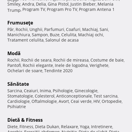
Smiley
Andra
Delia
Gina Pistol
Justin Bieber
Melania
,
,
,
,
,
Program TV
Program Pro TV
Program Antena 1
Trump
,
,
,
Frumuseţe
Păr
Rochii
Unghii
Parfumuri
Coafuri
Machiaj
Sani
,
,
,
,
,
,
,
Manichiura
Sampon
Buze
Celulita
Machiaj ochi
,
,
,
,
,
Tratament celulita
Salonul de acasa
,
Modă
Rochii
Rochii de seara
Rochii de mireasa
Costume de baie
,
,
,
,
Pantofi
Rochii elegante
Inele de logodna
Verighete
,
,
,
,
Ochelari de soare
Tendinte 2020
,
Sănătate
Sarcina
Ceaiuri
Inima
Psihologie
Ginecologie
,
,
,
,
,
Stomatologie
Colesterol
Anticonceptionale
Test sarcina
,
,
,
,
Cardiologie
Oftalmologie
Avort
Ceai verde
HIV
Ortopedie
,
,
,
,
,
,
Psihiatrie
Dietă & Fitness
Diete
Fitness
Dieta Dukan
Relaxare
Yoga
Intretinere
,
,
,
,
,
,
Aerobic
Exercitii abdomen
Nutritie
Dieta de slabit
Dieta