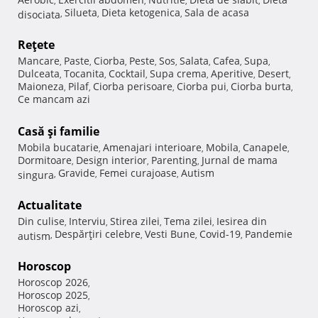
,
,
,
,
Silueta
Dieta ketogenica
Sala de acasa
disociata
,
,
,
Reţete
Mancare
Paste
Ciorba
Peste
Sos
Salata
Cafea
Supa
,
,
,
,
,
,
,
,
Dulceata
Tocanita
Cocktail
Supa crema
Aperitive
Desert
,
,
,
,
,
,
Maioneza
Pilaf
Ciorba perisoare
Ciorba pui
Ciorba burta
,
,
,
,
,
Ce mancam azi
Casă şi familie
Mobila bucatarie
Amenajari interioare
Mobila
Canapele
,
,
,
,
Dormitoare
Design interior
Parenting
Jurnal de mama
,
,
,
Gravide
Femei curajoase
Autism
singura
,
,
,
Actualitate
Din culise
Interviu
Stirea zilei
Tema zilei
Iesirea din
,
,
,
,
Despărţiri celebre
Vesti Bune
Covid-19
Pandemie
autism
,
,
,
,
Horoscop
Horoscop 2026
,
Horoscop 2025
,
Horoscop azi
,