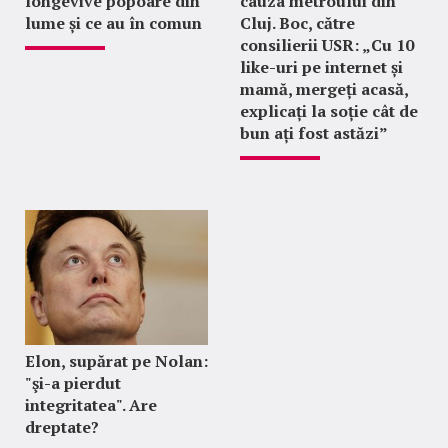
longevive popoare din
cauza metroului din
lume și ce au în comun
Cluj. Boc, către
consilierii USR: „Cu 10
like-uri pe internet și
mamă, mergeți acasă,
explicați la soție cât de
bun ați fost astăzi”
Elon, supărat pe Nolan:
"şi-a pierdut
integritatea". Are
dreptate?