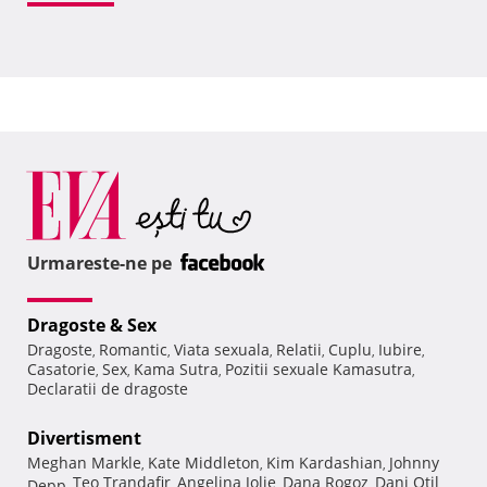
Urmareste-ne pe
Dragoste & Sex
Dragoste
Romantic
Viata sexuala
Relatii
Cuplu
Iubire
,
,
,
,
,
,
Casatorie
Sex
Kama Sutra
Pozitii sexuale Kamasutra
,
,
,
,
Declaratii de dragoste
Divertisment
Meghan Markle
Kate Middleton
Kim Kardashian
Johnny
,
,
,
Teo Trandafir
Angelina Jolie
Dana Rogoz
Dani Otil
Depp
,
,
,
,
,