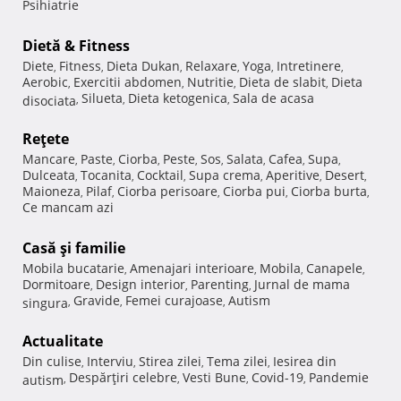
Psihiatrie
Dietă & Fitness
Diete
Fitness
Dieta Dukan
Relaxare
Yoga
Intretinere
,
,
,
,
,
,
Aerobic
Exercitii abdomen
Nutritie
Dieta de slabit
Dieta
,
,
,
,
Silueta
Dieta ketogenica
Sala de acasa
disociata
,
,
,
Reţete
Mancare
Paste
Ciorba
Peste
Sos
Salata
Cafea
Supa
,
,
,
,
,
,
,
,
Dulceata
Tocanita
Cocktail
Supa crema
Aperitive
Desert
,
,
,
,
,
,
Maioneza
Pilaf
Ciorba perisoare
Ciorba pui
Ciorba burta
,
,
,
,
,
Ce mancam azi
Casă şi familie
Mobila bucatarie
Amenajari interioare
Mobila
Canapele
,
,
,
,
Dormitoare
Design interior
Parenting
Jurnal de mama
,
,
,
Gravide
Femei curajoase
Autism
singura
,
,
,
Actualitate
Din culise
Interviu
Stirea zilei
Tema zilei
Iesirea din
,
,
,
,
Despărţiri celebre
Vesti Bune
Covid-19
Pandemie
autism
,
,
,
,