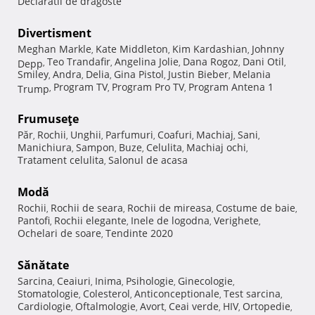
Declaratii de dragoste
Divertisment
Meghan Markle
Kate Middleton
Kim Kardashian
Johnny
,
,
,
Teo Trandafir
Angelina Jolie
Dana Rogoz
Dani Otil
Depp
,
,
,
,
,
Smiley
Andra
Delia
Gina Pistol
Justin Bieber
Melania
,
,
,
,
,
Program TV
Program Pro TV
Program Antena 1
Trump
,
,
,
Frumuseţe
Păr
Rochii
Unghii
Parfumuri
Coafuri
Machiaj
Sani
,
,
,
,
,
,
,
Manichiura
Sampon
Buze
Celulita
Machiaj ochi
,
,
,
,
,
Tratament celulita
Salonul de acasa
,
Modă
Rochii
Rochii de seara
Rochii de mireasa
Costume de baie
,
,
,
,
Pantofi
Rochii elegante
Inele de logodna
Verighete
,
,
,
,
Ochelari de soare
Tendinte 2020
,
Sănătate
Sarcina
Ceaiuri
Inima
Psihologie
Ginecologie
,
,
,
,
,
Stomatologie
Colesterol
Anticonceptionale
Test sarcina
,
,
,
,
Cardiologie
Oftalmologie
Avort
Ceai verde
HIV
Ortopedie
,
,
,
,
,
,