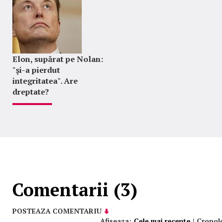
Elon, supărat pe Nolan:
"şi-a pierdut
integritatea". Are
dreptate?
Comentarii (3)
POSTEAZA COMENTARIU
Afiseaza:
Cele mai recente
|
Cronol