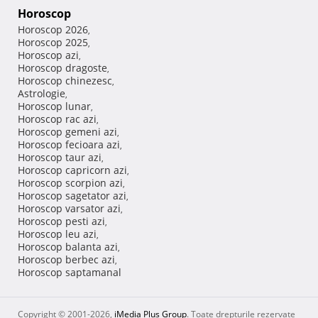
Horoscop
Horoscop 2026
,
Horoscop 2025
,
Horoscop azi
,
Horoscop dragoste
,
Horoscop chinezesc
,
Astrologie
,
Horoscop lunar
,
Horoscop rac azi
,
Horoscop gemeni azi
,
Horoscop fecioara azi
,
Horoscop taur azi
,
Horoscop capricorn azi
,
Horoscop scorpion azi
,
Horoscop sagetator azi
,
Horoscop varsator azi
,
Horoscop pesti azi
,
Horoscop leu azi
,
Horoscop balanta azi
,
Horoscop berbec azi
,
Horoscop saptamanal
Copyright © 2001-2026,
iMedia Plus Group
. Toate drepturile rezervate