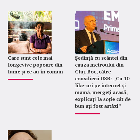
Care sunt cele mai
Ședință cu scântei din
longevive popoare din
cauza metroului din
lume și ce au în comun
Cluj. Boc, către
consilierii USR: „Cu 10
like-uri pe internet și
mamă, mergeți acasă,
explicați la soție cât de
bun ați fost astăzi”