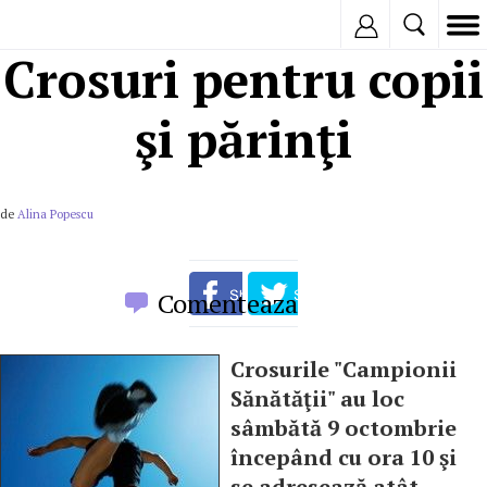
Inregistreaza
Crosuri pentru copii
şi părinţi
de
Alina Popescu
Comenteaza
Crosurile "Campionii
Sănătăţii" au loc
sâmbătă 9 octombrie
începând cu ora 10 şi
se adresează atât