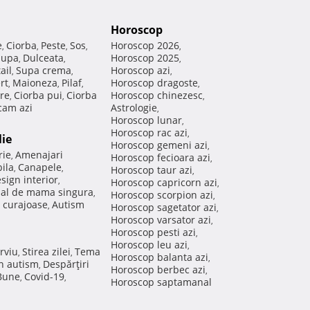
Horoscop
e
Ciorba
Peste
Sos
Horoscop 2026
,
,
,
,
,
Supa
Dulceata
Horoscop 2025
,
,
,
ail
Supa crema
Horoscop azi
,
,
,
rt
Maioneza
Pilaf
Horoscop dragoste
,
,
,
,
re
Ciorba pui
Ciorba
Horoscop chinezesc
,
,
,
am azi
Astrologie
,
Horoscop lunar
,
Horoscop rac azi
,
lie
Horoscop gemeni azi
,
rie
Amenajari
,
Horoscop fecioara azi
,
ila
Canapele
,
,
Horoscop taur azi
,
sign interior
,
Horoscop capricorn azi
,
nal de mama singura
,
Horoscop scorpion azi
,
 curajoase
Autism
,
Horoscop sagetator azi
,
Horoscop varsator azi
,
Horoscop pesti azi
,
Horoscop leu azi
,
rviu
Stirea zilei
Tema
,
,
Horoscop balanta azi
,
in autism
Despărţiri
,
Horoscop berbec azi
,
 Bune
Covid-19
,
,
Horoscop saptamanal