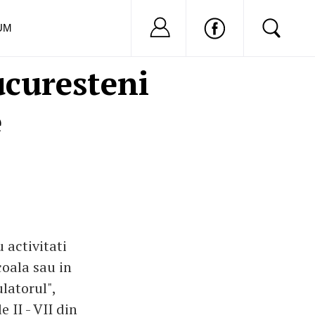
Nu ai cont?
Inregistreaza-
UM
ucuresteni
e
 activitati
coala sau in
ulatorul",
 II - VII din