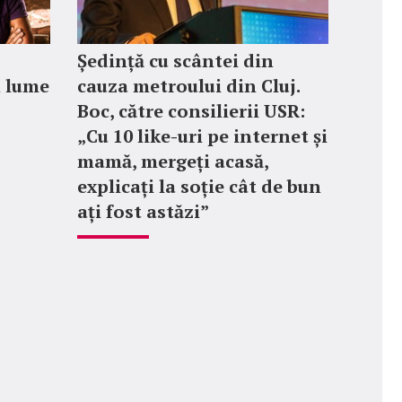
Ședință cu scântei din
n lume
cauza metroului din Cluj.
Boc, către consilierii USR:
„Cu 10 like-uri pe internet și
mamă, mergeți acasă,
explicați la soție cât de bun
ați fost astăzi”