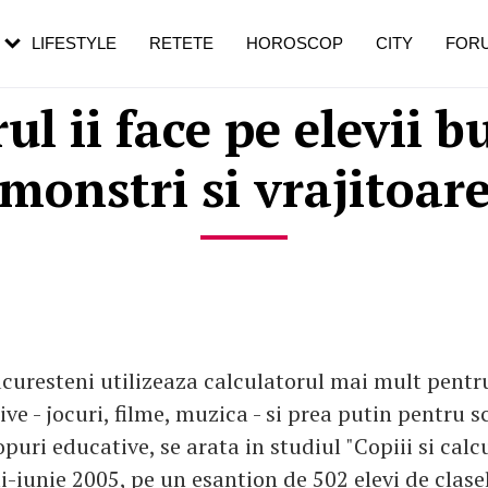
rezești mai des
Cât durează, cum te pregătești și cât
i în vârstă
de dureroasă este investigația
LIFESTYLE
RETETE
HOROSCOP
CITY
FOR
l ii face pe elevii b
monstri si vrajitoar
ucuresteni utilizeaza calculatorul mai mult pentru
ive - jocuri, filme, muzica - si prea putin pentru s
opuri educative, se arata in studiul "Copiii si calc
i-iunie 2005, pe un esantion de 502 elevi de clasele