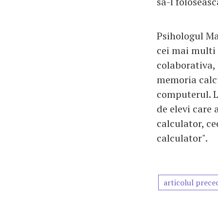
sa-l foloseasc
Psihologul Ma
cei mai multi 
colaborativa,
memoria calcu
computerul. L
de elevi care 
calculator, c
calculator".
articolul prece