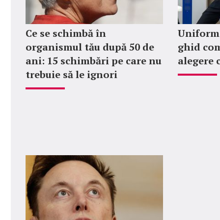
Ce se schimbă în
Uniforme
organismul tău după 50 de
ghid com
ani: 15 schimbări pe care nu
alegere 
trebuie să le ignori