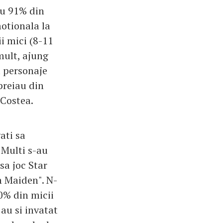
ru 91% din
motionala la
ii mici (8-11
mult, ajung
u personaje
preiau din
 Costea.
ati sa
 Multi s-au
sa joc Star
n Maiden". N-
90% din micii
 au si invatat