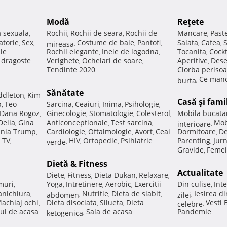
Modă
Reţete
a sexuala
Rochii
Rochii de seara
Rochii de
Mancare
Past
,
,
,
,
atorie
Sex
Costume de baie
Pantofi
Salata
Cafea
,
,
mireasa
,
,
,
,
,
ale
Rochii elegante
Inele de logodna
Tocanita
Cockt
,
,
,
e dragoste
Verighete
Ochelari de soare
Aperitive
Dese
,
,
,
Tendinte 2020
Ciorba perisoa
Ce manc
burta
,
Sănătate
ddleton
Kim
,
Casă şi fami
p
Teo
Sarcina
Ceaiuri
Inima
Psihologie
,
,
,
,
,
Dana Rogoz
Ginecologie
Stomatologie
Colesterol
Mobila bucata
,
,
,
,
Delia
Gina
Anticonceptionale
Test sarcina
Mob
,
,
,
interioare
,
nia Trump
Cardiologie
Oftalmologie
Avort
Ceai
Dormitoare
De
,
,
,
,
,
 TV
HIV
Ortopedie
Psihiatrie
Parenting
Jur
,
verde
,
,
,
,
Gravide
Femei
,
Dietă & Fitness
Actualitate
Diete
Fitness
Dieta Dukan
Relaxare
,
,
,
,
muri
Yoga
Intretinere
Aerobic
Exercitii
Din culise
Inte
,
,
,
,
,
nichiura
Nutritie
Dieta de slabit
Iesirea d
,
abdomen
,
,
,
zilei
,
achiaj ochi
Dieta disociata
Silueta
Dieta
Vesti
,
,
,
celebre
,
ul de acasa
Sala de acasa
Pandemie
ketogenica
,