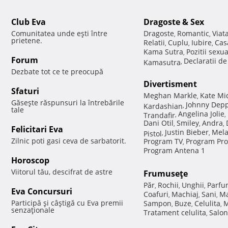
Club Eva
Dragoste & Sex
Comunitatea unde eşti între
Dragoste
Romantic
Viat
,
,
prietene.
Relatii
Cuplu
Iubire
Cas
,
,
,
Kama Sutra
Pozitii sexu
,
Forum
Declaratii d
Kamasutra
,
Dezbate tot ce te preocupă
Divertisment
Sfaturi
Meghan Markle
Kate Mi
,
Găseşte răspunsuri la întrebările
Johnny Dep
Kardashian
,
tale
Angelina Jolie
Trandafir
,
,
Dani Otil
Smiley
Andra
,
,
,
Felicitari Eva
Justin Bieber
Mela
Pistol
,
,
Zilnic poti gasi ceva de sarbatorit.
Program TV
Program Pro
,
Program Antena 1
Horoscop
Viitorul tău, descifrat de astre
Frumuseţe
Păr
Rochii
Unghii
Parfu
,
,
,
Eva Concursuri
Coafuri
Machiaj
Sani
Ma
,
,
,
Participă şi câştigă cu Eva premii
Sampon
Buze
Celulita
M
,
,
,
senzaţionale
Tratament celulita
Salon
,