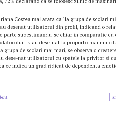
a, 72% declarand ca se folosesc zilnic de masinari
riana Costea mai arata ca "la grupa de scolari mic
au desenat utilizatorul din profil, indicand o relat
 o parte subestimandu-se chiar in comparatie cu c
latorului - s-au dese-nat la proportii mai mici d
a grupa de scolari mai mari, se observa o creste
au dese-nat utilizatorul cu spatele la privitor si cu
eea ce indica un grad ridicat de dependenta emot
dent
ar