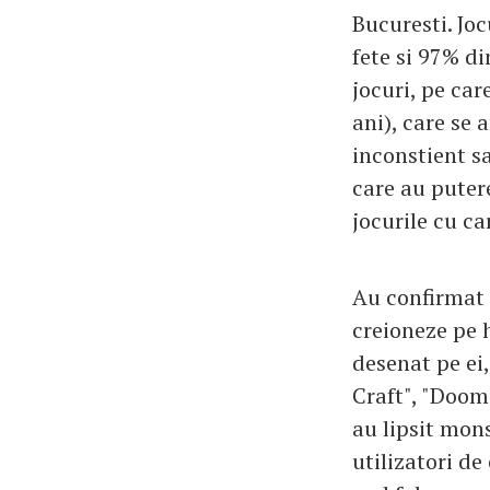
Bucuresti. Jo
fete si 97% di
jocuri, pe car
ani), care se
inconstient sa
care au puter
jocurile cu ca
Au confirmat a
creioneze pe h
desenat pe ei,
Craft", "Doom
au lipsit mons
utilizatori de