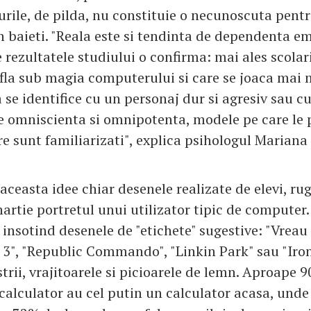
curile, de pilda, nu constituie o necunoscuta pent
n baieti. "Reala este si tendinta de dependenta e
e rezultatele studiului o confirma: mai ales scolar
 afla sub magia computerului si care se joaca mai 
 se identifice cu un personaj dur si agresiv sau c
e omniscienta si omnipotenta, modele pe care le 
re sunt familiarizati", explica psihologul Mariana
ceasta idee chiar desenele realizate de elevi, rug
artie portretul unui utilizator tipic de computer.
 insotind desenele de "etichete" sugestive: "Vreau 
 3", "Republic Commando", "Linkin Park" sau "Iro
trii, vrajitoarele si picioarele de lemn. Aproape 
 calculator au cel putin un calculator acasa, unde