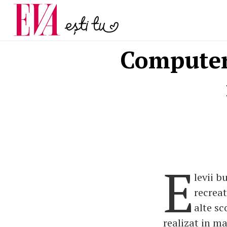
și 60 de ani. De ce te t
Carieră
pe măsură ce înaintez
Actualitate
Computeru
E
levii b
recreat
alte sc
realizat in ma