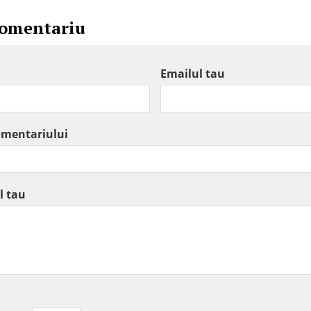
comentariu
Emailul tau
omentariului
l tau