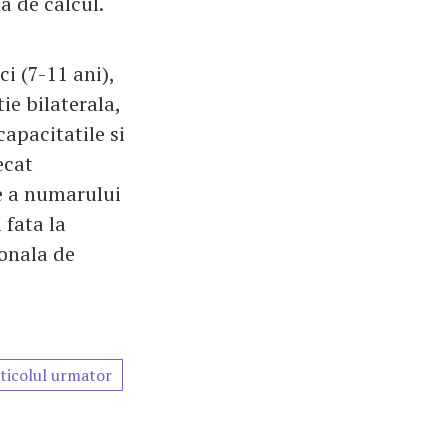
a de calcul.
i (7-11 ani),
ie bilaterala,
apacitatile si
ecat
re a numarului
 fata la
ionala de
ticolul urmator