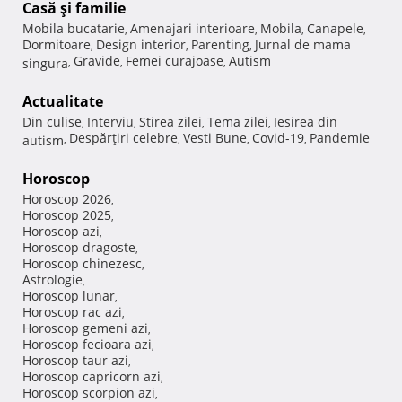
Casă şi familie
Mobila bucatarie
Amenajari interioare
Mobila
Canapele
,
,
,
,
Dormitoare
Design interior
Parenting
Jurnal de mama
,
,
,
Gravide
Femei curajoase
Autism
singura
,
,
,
Actualitate
Din culise
Interviu
Stirea zilei
Tema zilei
Iesirea din
,
,
,
,
Despărţiri celebre
Vesti Bune
Covid-19
Pandemie
autism
,
,
,
,
Horoscop
Horoscop 2026
,
Horoscop 2025
,
Horoscop azi
,
Horoscop dragoste
,
Horoscop chinezesc
,
Astrologie
,
Horoscop lunar
,
Horoscop rac azi
,
Horoscop gemeni azi
,
Horoscop fecioara azi
,
Horoscop taur azi
,
Horoscop capricorn azi
,
Horoscop scorpion azi
,