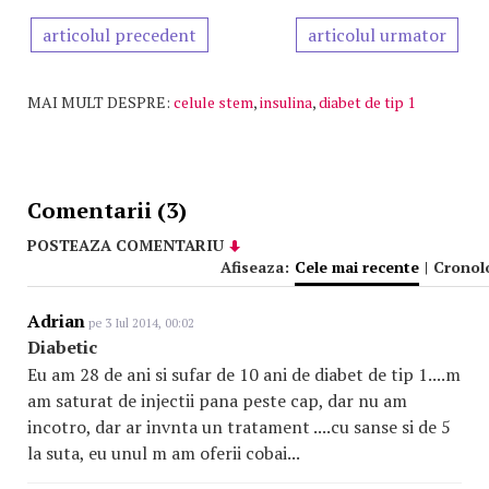
articolul precedent
articolul urmator
MAI MULT DESPRE:
celule stem
,
insulina
,
diabet de tip 1
Comentarii (3)
POSTEAZA COMENTARIU
Afiseaza:
Cele mai recente
|
Cronol
Adrian
pe 3 Iul 2014, 00:02
Diabetic
Eu am 28 de ani si sufar de 10 ani de diabet de tip 1....m
am saturat de injectii pana peste cap, dar nu am
incotro, dar ar invnta un tratament ....cu sanse si de 5
la suta, eu unul m am oferii cobai...