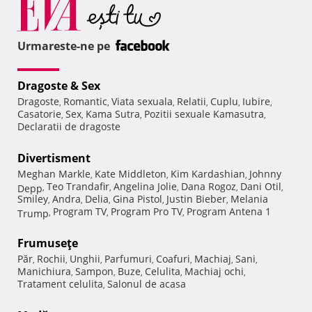
Urmareste-ne pe
Dragoste & Sex
Dragoste
Romantic
Viata sexuala
Relatii
Cuplu
Iubire
,
,
,
,
,
,
Casatorie
Sex
Kama Sutra
Pozitii sexuale Kamasutra
,
,
,
,
Declaratii de dragoste
Divertisment
Meghan Markle
Kate Middleton
Kim Kardashian
Johnny
,
,
,
Teo Trandafir
Angelina Jolie
Dana Rogoz
Dani Otil
Depp
,
,
,
,
,
Smiley
Andra
Delia
Gina Pistol
Justin Bieber
Melania
,
,
,
,
,
Program TV
Program Pro TV
Program Antena 1
Trump
,
,
,
Frumuseţe
Păr
Rochii
Unghii
Parfumuri
Coafuri
Machiaj
Sani
,
,
,
,
,
,
,
Manichiura
Sampon
Buze
Celulita
Machiaj ochi
,
,
,
,
,
Tratament celulita
Salonul de acasa
,