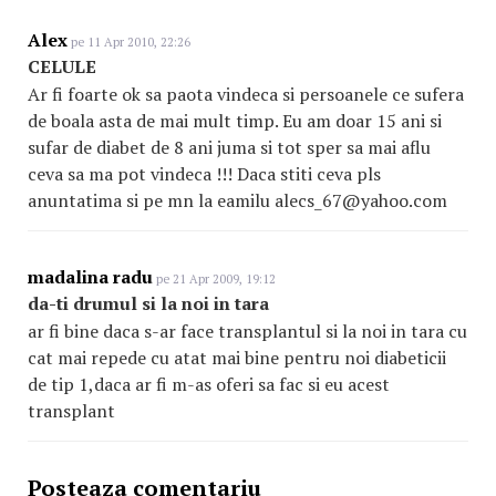
Alex
pe 11 Apr 2010, 22:26
CELULE
Ar fi foarte ok sa paota vindeca si persoanele ce sufera
de boala asta de mai mult timp. Eu am doar 15 ani si
sufar de diabet de 8 ani juma si tot sper sa mai aflu
ceva sa ma pot vindeca !!! Daca stiti ceva pls
anuntatima si pe mn la eamilu alecs_67@yahoo.com
madalina radu
pe 21 Apr 2009, 19:12
da-ti drumul si la noi in tara
ar fi bine daca s-ar face transplantul si la noi in tara cu
cat mai repede cu atat mai bine pentru noi diabeticii
de tip 1,daca ar fi m-as oferi sa fac si eu acest
transplant
Posteaza comentariu