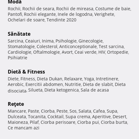
Modă
Rochii
Rochii de seara
Rochii de mireasa
Costume de baie
,
,
,
,
Pantofi
Rochii elegante
Inele de logodna
Verighete
,
,
,
,
Ochelari de soare
Tendinte 2020
,
Sănătate
Sarcina
Ceaiuri
Inima
Psihologie
Ginecologie
,
,
,
,
,
Stomatologie
Colesterol
Anticonceptionale
Test sarcina
,
,
,
,
Cardiologie
Oftalmologie
Avort
Ceai verde
HIV
Ortopedie
,
,
,
,
,
,
Psihiatrie
Dietă & Fitness
Diete
Fitness
Dieta Dukan
Relaxare
Yoga
Intretinere
,
,
,
,
,
,
Aerobic
Exercitii abdomen
Nutritie
Dieta de slabit
Dieta
,
,
,
,
Silueta
Dieta ketogenica
Sala de acasa
disociata
,
,
,
Reţete
Mancare
Paste
Ciorba
Peste
Sos
Salata
Cafea
Supa
,
,
,
,
,
,
,
,
Dulceata
Tocanita
Cocktail
Supa crema
Aperitive
Desert
,
,
,
,
,
,
Maioneza
Pilaf
Ciorba perisoare
Ciorba pui
Ciorba burta
,
,
,
,
,
Ce mancam azi