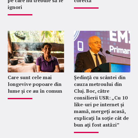
pe care nu trebuie să le
corectă
ignori
Care sunt cele mai
Ședință cu scântei din
longevive popoare din
cauza metroului din
lume și ce au în comun
Cluj. Boc, către
consilierii USR: „Cu 10
like-uri pe internet și
mamă, mergeți acasă,
explicați la soție cât de
bun ați fost astăzi”