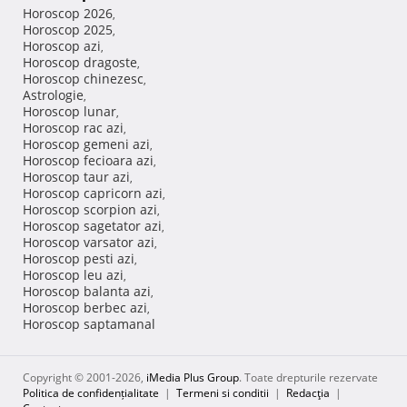
Horoscop 2026
,
Horoscop 2025
,
Horoscop azi
,
Horoscop dragoste
,
Horoscop chinezesc
,
Astrologie
,
Horoscop lunar
,
Horoscop rac azi
,
Horoscop gemeni azi
,
Horoscop fecioara azi
,
Horoscop taur azi
,
Horoscop capricorn azi
,
Horoscop scorpion azi
,
Horoscop sagetator azi
,
Horoscop varsator azi
,
Horoscop pesti azi
,
Horoscop leu azi
,
Horoscop balanta azi
,
Horoscop berbec azi
,
Horoscop saptamanal
Copyright © 2001-2026,
iMedia Plus Group
. Toate drepturile rezervate
Politica de confidențialitate
|
Termeni si conditii
|
Redacţia
|