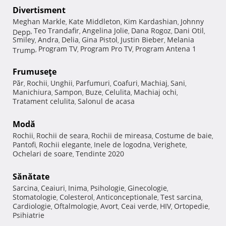
Divertisment
Meghan Markle
Kate Middleton
Kim Kardashian
Johnny
,
,
,
Teo Trandafir
Angelina Jolie
Dana Rogoz
Dani Otil
Depp
,
,
,
,
,
Smiley
Andra
Delia
Gina Pistol
Justin Bieber
Melania
,
,
,
,
,
Program TV
Program Pro TV
Program Antena 1
Trump
,
,
,
Frumuseţe
Păr
Rochii
Unghii
Parfumuri
Coafuri
Machiaj
Sani
,
,
,
,
,
,
,
Manichiura
Sampon
Buze
Celulita
Machiaj ochi
,
,
,
,
,
Tratament celulita
Salonul de acasa
,
Modă
Rochii
Rochii de seara
Rochii de mireasa
Costume de baie
,
,
,
,
Pantofi
Rochii elegante
Inele de logodna
Verighete
,
,
,
,
Ochelari de soare
Tendinte 2020
,
Sănătate
Sarcina
Ceaiuri
Inima
Psihologie
Ginecologie
,
,
,
,
,
Stomatologie
Colesterol
Anticonceptionale
Test sarcina
,
,
,
,
Cardiologie
Oftalmologie
Avort
Ceai verde
HIV
Ortopedie
,
,
,
,
,
,
Psihiatrie