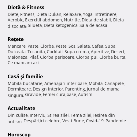
Dietă & Fitness
Diete
Fitness
Dieta Dukan
Relaxare
Yoga
Intretinere
,
,
,
,
,
,
Aerobic
Exercitii abdomen
Nutritie
Dieta de slabit
Dieta
,
,
,
,
Silueta
Dieta ketogenica
Sala de acasa
disociata
,
,
,
Reţete
Mancare
Paste
Ciorba
Peste
Sos
Salata
Cafea
Supa
,
,
,
,
,
,
,
,
Dulceata
Tocanita
Cocktail
Supa crema
Aperitive
Desert
,
,
,
,
,
,
Maioneza
Pilaf
Ciorba perisoare
Ciorba pui
Ciorba burta
,
,
,
,
,
Ce mancam azi
Casă şi familie
Mobila bucatarie
Amenajari interioare
Mobila
Canapele
,
,
,
,
Dormitoare
Design interior
Parenting
Jurnal de mama
,
,
,
Gravide
Femei curajoase
Autism
singura
,
,
,
Actualitate
Din culise
Interviu
Stirea zilei
Tema zilei
Iesirea din
,
,
,
,
Despărţiri celebre
Vesti Bune
Covid-19
Pandemie
autism
,
,
,
,
Horoscop