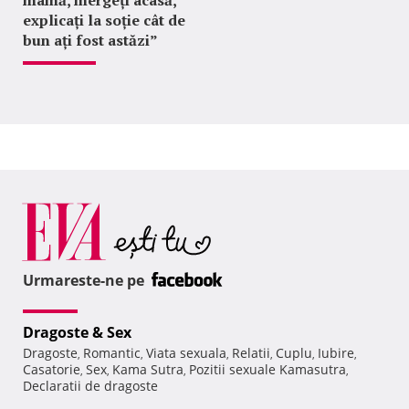
mamă, mergeți acasă,
explicați la soție cât de
bun ați fost astăzi”
Urmareste-ne pe
Dragoste & Sex
Dragoste
Romantic
Viata sexuala
Relatii
Cuplu
Iubire
,
,
,
,
,
,
Casatorie
Sex
Kama Sutra
Pozitii sexuale Kamasutra
,
,
,
,
Declaratii de dragoste