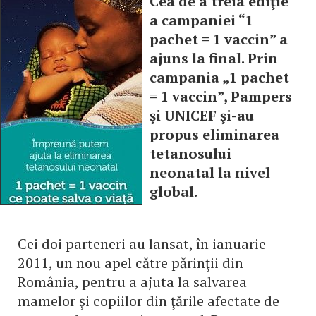
Cea de a treia ediţie
a campaniei “1
pachet = 1 vaccin” a
ajuns la final. Prin
campania „1 pachet
= 1 vaccin”, Pampers
şi UNICEF şi-au
propus eliminarea
tetanosului
neonatal la nivel
global.
Cei doi parteneri au lansat, în ianuarie
2011, un nou apel către părinţii din
România, pentru a ajuta la salvarea
mamelor şi copiilor din ţările afectate de