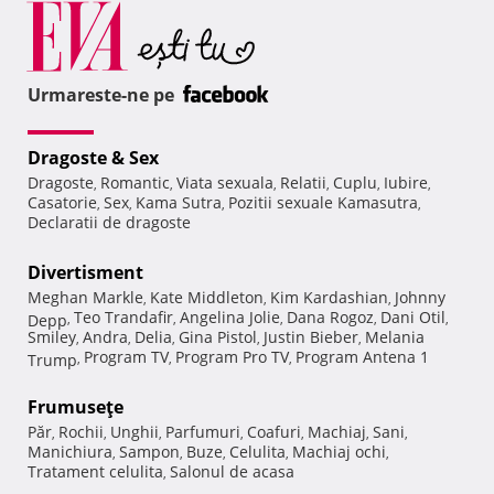
Urmareste-ne pe
Dragoste & Sex
Dragoste
Romantic
Viata sexuala
Relatii
Cuplu
Iubire
,
,
,
,
,
,
Casatorie
Sex
Kama Sutra
Pozitii sexuale Kamasutra
,
,
,
,
Declaratii de dragoste
Divertisment
Meghan Markle
Kate Middleton
Kim Kardashian
Johnny
,
,
,
Teo Trandafir
Angelina Jolie
Dana Rogoz
Dani Otil
Depp
,
,
,
,
,
Smiley
Andra
Delia
Gina Pistol
Justin Bieber
Melania
,
,
,
,
,
Program TV
Program Pro TV
Program Antena 1
Trump
,
,
,
Frumuseţe
Păr
Rochii
Unghii
Parfumuri
Coafuri
Machiaj
Sani
,
,
,
,
,
,
,
Manichiura
Sampon
Buze
Celulita
Machiaj ochi
,
,
,
,
,
Tratament celulita
Salonul de acasa
,