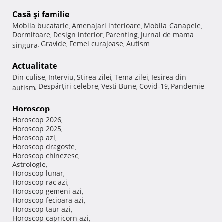
Casă şi familie
Mobila bucatarie
Amenajari interioare
Mobila
Canapele
,
,
,
,
Dormitoare
Design interior
Parenting
Jurnal de mama
,
,
,
Gravide
Femei curajoase
Autism
singura
,
,
,
Actualitate
Din culise
Interviu
Stirea zilei
Tema zilei
Iesirea din
,
,
,
,
Despărţiri celebre
Vesti Bune
Covid-19
Pandemie
autism
,
,
,
,
Horoscop
Horoscop 2026
,
Horoscop 2025
,
Horoscop azi
,
Horoscop dragoste
,
Horoscop chinezesc
,
Astrologie
,
Horoscop lunar
,
Horoscop rac azi
,
Horoscop gemeni azi
,
Horoscop fecioara azi
,
Horoscop taur azi
,
Horoscop capricorn azi
,