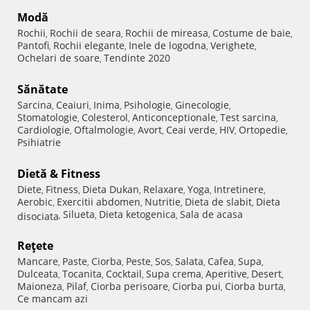
Modă
Rochii
Rochii de seara
Rochii de mireasa
Costume de baie
,
,
,
,
Pantofi
Rochii elegante
Inele de logodna
Verighete
,
,
,
,
Ochelari de soare
Tendinte 2020
,
Sănătate
Sarcina
Ceaiuri
Inima
Psihologie
Ginecologie
,
,
,
,
,
Stomatologie
Colesterol
Anticonceptionale
Test sarcina
,
,
,
,
Cardiologie
Oftalmologie
Avort
Ceai verde
HIV
Ortopedie
,
,
,
,
,
,
Psihiatrie
Dietă & Fitness
Diete
Fitness
Dieta Dukan
Relaxare
Yoga
Intretinere
,
,
,
,
,
,
Aerobic
Exercitii abdomen
Nutritie
Dieta de slabit
Dieta
,
,
,
,
Silueta
Dieta ketogenica
Sala de acasa
disociata
,
,
,
Reţete
Mancare
Paste
Ciorba
Peste
Sos
Salata
Cafea
Supa
,
,
,
,
,
,
,
,
Dulceata
Tocanita
Cocktail
Supa crema
Aperitive
Desert
,
,
,
,
,
,
Maioneza
Pilaf
Ciorba perisoare
Ciorba pui
Ciorba burta
,
,
,
,
,
Ce mancam azi