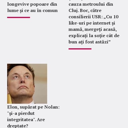
longevive popoare din
cauza metroului din
lume și ce au în comun
Cluj. Boc, către
consilierii USR: „Cu 10
like-uri pe internet și
mamă, mergeți acasă,
explicați la soție cât de
bun ați fost astăzi”
Elon, supărat pe Nolan:
"şi-a pierdut
integritatea". Are
dreptate?