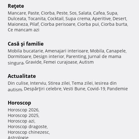
Reţete
Mancare
Paste
Ciorba
Peste
Sos
Salata
Cafea
Supa
,
,
,
,
,
,
,
,
Dulceata
Tocanita
Cocktail
Supa crema
Aperitive
Desert
,
,
,
,
,
,
Maioneza
Pilaf
Ciorba perisoare
Ciorba pui
Ciorba burta
,
,
,
,
,
Ce mancam azi
Casă şi familie
Mobila bucatarie
Amenajari interioare
Mobila
Canapele
,
,
,
,
Dormitoare
Design interior
Parenting
Jurnal de mama
,
,
,
Gravide
Femei curajoase
Autism
singura
,
,
,
Actualitate
Din culise
Interviu
Stirea zilei
Tema zilei
Iesirea din
,
,
,
,
Despărţiri celebre
Vesti Bune
Covid-19
Pandemie
autism
,
,
,
,
Horoscop
Horoscop 2026
,
Horoscop 2025
,
Horoscop azi
,
Horoscop dragoste
,
Horoscop chinezesc
,
Astrologie
,