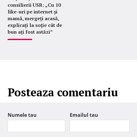
consilierii USR: „Cu 10
like-uri pe internet și
mamă, mergeți acasă,
explicați la soție cât de
bun ați fost astăzi”
Posteaza comentariu
Numele tau
Emailul tau