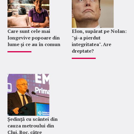
Care sunt cele mai
Elon, supărat pe Nolan:
longevive popoare din
"şi-a pierdut
lume și ce au în comun
integritatea". Are
dreptate?
Ședință cu scântei din
cauza metroului din
Cluj. Boc, către