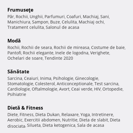
Frumuseţe
Păr
Rochii
Unghii
Parfumuri
Coafuri
Machiaj
Sani
,
,
,
,
,
,
,
Manichiura
Sampon
Buze
Celulita
Machiaj ochi
,
,
,
,
,
Tratament celulita
Salonul de acasa
,
Modă
Rochii
Rochii de seara
Rochii de mireasa
Costume de baie
,
,
,
,
Pantofi
Rochii elegante
Inele de logodna
Verighete
,
,
,
,
Ochelari de soare
Tendinte 2020
,
Sănătate
Sarcina
Ceaiuri
Inima
Psihologie
Ginecologie
,
,
,
,
,
Stomatologie
Colesterol
Anticonceptionale
Test sarcina
,
,
,
,
Cardiologie
Oftalmologie
Avort
Ceai verde
HIV
Ortopedie
,
,
,
,
,
,
Psihiatrie
Dietă & Fitness
Diete
Fitness
Dieta Dukan
Relaxare
Yoga
Intretinere
,
,
,
,
,
,
Aerobic
Exercitii abdomen
Nutritie
Dieta de slabit
Dieta
,
,
,
,
Silueta
Dieta ketogenica
Sala de acasa
disociata
,
,
,