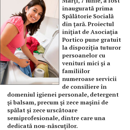
Marţi, 7 iunie, a fost
inaugurată prima
Spălătorie Socială
din ţară. Proiectul
iniţiat de Asociaţia
Portico pune gratuit
la dispoziţia tuturor
persoanelor cu
venituri mici şi a
familiilor
numeroase servicii
de consiliere în
domeniul igienei personale, detergent
şi balsam, precum şi zece maşini de
spălat şi zece urscătoare
semiprofesionale, dintre care una
dedicată nou-născuţilor.