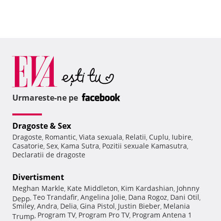
Urmareste-ne pe
Dragoste & Sex
Dragoste
Romantic
Viata sexuala
Relatii
Cuplu
Iubire
,
,
,
,
,
,
Casatorie
Sex
Kama Sutra
Pozitii sexuale Kamasutra
,
,
,
,
Declaratii de dragoste
Divertisment
Meghan Markle
Kate Middleton
Kim Kardashian
Johnny
,
,
,
Teo Trandafir
Angelina Jolie
Dana Rogoz
Dani Otil
Depp
,
,
,
,
,
Smiley
Andra
Delia
Gina Pistol
Justin Bieber
Melania
,
,
,
,
,
Program TV
Program Pro TV
Program Antena 1
Trump
,
,
,