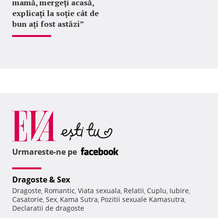
mamă, mergeți acasă,
explicați la soție cât de
bun ați fost astăzi”
Urmareste-ne pe
Dragoste & Sex
Dragoste
Romantic
Viata sexuala
Relatii
Cuplu
Iubire
,
,
,
,
,
,
Casatorie
Sex
Kama Sutra
Pozitii sexuale Kamasutra
,
,
,
,
Declaratii de dragoste