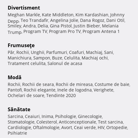
Divertisment
Meghan Markle
Kate Middleton
Kim Kardashian
Johnny
,
,
,
Teo Trandafir
Angelina Jolie
Dana Rogoz
Dani Otil
Depp
,
,
,
,
,
Smiley
Andra
Delia
Gina Pistol
Justin Bieber
Melania
,
,
,
,
,
Program TV
Program Pro TV
Program Antena 1
Trump
,
,
,
Frumuseţe
Păr
Rochii
Unghii
Parfumuri
Coafuri
Machiaj
Sani
,
,
,
,
,
,
,
Manichiura
Sampon
Buze
Celulita
Machiaj ochi
,
,
,
,
,
Tratament celulita
Salonul de acasa
,
Modă
Rochii
Rochii de seara
Rochii de mireasa
Costume de baie
,
,
,
,
Pantofi
Rochii elegante
Inele de logodna
Verighete
,
,
,
,
Ochelari de soare
Tendinte 2020
,
Sănătate
Sarcina
Ceaiuri
Inima
Psihologie
Ginecologie
,
,
,
,
,
Stomatologie
Colesterol
Anticonceptionale
Test sarcina
,
,
,
,
Cardiologie
Oftalmologie
Avort
Ceai verde
HIV
Ortopedie
,
,
,
,
,
,
Psihiatrie