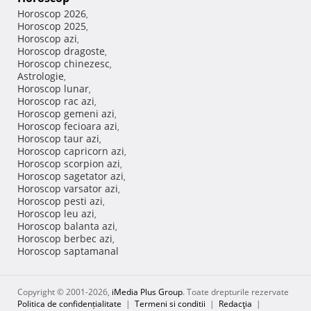
Horoscop 2026
,
Horoscop 2025
,
Horoscop azi
,
Horoscop dragoste
,
Horoscop chinezesc
,
Astrologie
,
Horoscop lunar
,
Horoscop rac azi
,
Horoscop gemeni azi
,
Horoscop fecioara azi
,
Horoscop taur azi
,
Horoscop capricorn azi
,
Horoscop scorpion azi
,
Horoscop sagetator azi
,
Horoscop varsator azi
,
Horoscop pesti azi
,
Horoscop leu azi
,
Horoscop balanta azi
,
Horoscop berbec azi
,
Horoscop saptamanal
Copyright © 2001-2026,
iMedia Plus Group
. Toate drepturile rezervate
Politica de confidențialitate
|
Termeni si conditii
|
Redacţia
|