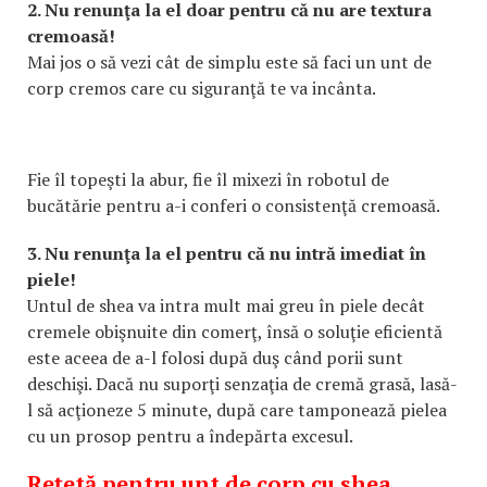
2. Nu renunţa la el doar pentru că nu are textura
cremoasă!
Mai jos o să vezi cât de simplu este să faci un unt de
corp cremos care cu siguranţă te va incânta.
Fie îl topeşti la abur, fie îl mixezi în robotul de
bucătărie pentru a-i conferi o consistenţă cremoasă.
3. Nu renunţa la el pentru că nu intră imediat în
piele!
Untul de shea va intra mult mai greu în piele decât
cremele obişnuite din comerţ, însă o soluţie eficientă
este aceea de a-l folosi după duş când porii sunt
deschişi. Dacă nu suporţi senzaţia de cremă grasă, lasă-
l să acţioneze 5 minute, după care tamponează pielea
cu un prosop pentru a îndepărta excesul.
Reţetă pentru unt de corp cu shea