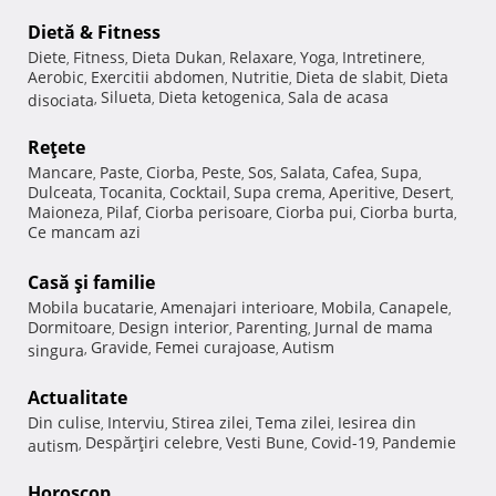
Dietă & Fitness
Diete
Fitness
Dieta Dukan
Relaxare
Yoga
Intretinere
,
,
,
,
,
,
Aerobic
Exercitii abdomen
Nutritie
Dieta de slabit
Dieta
,
,
,
,
Silueta
Dieta ketogenica
Sala de acasa
disociata
,
,
,
Reţete
Mancare
Paste
Ciorba
Peste
Sos
Salata
Cafea
Supa
,
,
,
,
,
,
,
,
Dulceata
Tocanita
Cocktail
Supa crema
Aperitive
Desert
,
,
,
,
,
,
Maioneza
Pilaf
Ciorba perisoare
Ciorba pui
Ciorba burta
,
,
,
,
,
Ce mancam azi
Casă şi familie
Mobila bucatarie
Amenajari interioare
Mobila
Canapele
,
,
,
,
Dormitoare
Design interior
Parenting
Jurnal de mama
,
,
,
Gravide
Femei curajoase
Autism
singura
,
,
,
Actualitate
Din culise
Interviu
Stirea zilei
Tema zilei
Iesirea din
,
,
,
,
Despărţiri celebre
Vesti Bune
Covid-19
Pandemie
autism
,
,
,
,
Horoscop