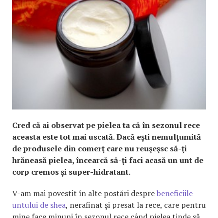
Cred că ai observat pe pielea ta că în sezonul rece
aceasta este tot mai uscată. Dacă eşti nemulţumită
de produsele din comerţ care nu reuşeşsc să-ţi
hrăneasă pielea, încearcă să-ţi faci acasă un unt de
corp cremos şi super-hidratant.
V-am mai povestit în alte postări despre
beneficiile
untului de shea
, nerafinat şi presat la rece, care pentru
mine face minuni în sezonul rece când pielea tinde să