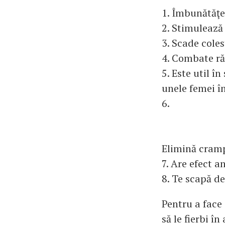
1. Îmbunătăţeş
2. Stimulează
3. Scade coles
4. Combate răc
5. Este util î
unele femei î
6.
Elimină cram
7. Are efect a
8. Te scapă d
Pentru a face
să le fierbi î