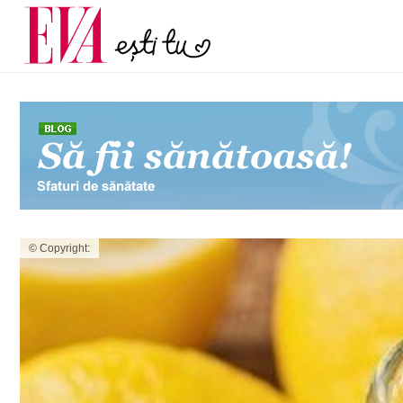
menopauză și când ar t
Carieră
la medic
Actualitate
© Copyright: