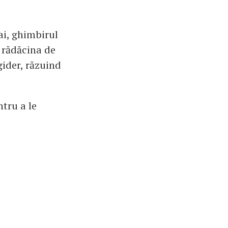
i, ghimbirul
, rădăcina de
gider, răzuind
ntru a le