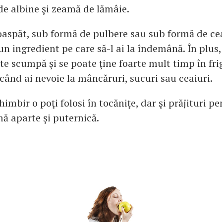
de albine şi zeamă de lămâie.
spăt, sub formă de pulbere sau sub formă de cea
 un ingredient pe care să-l ai la îndemână. În plus
te scumpă şi se poate ţine foarte mult timp în fri
când ai nevoie la mâncăruri, sucuri sau ceaiuri.
imbir o poţi folosi în tocăniţe, dar şi prăjituri pe
mă aparte şi puternică.