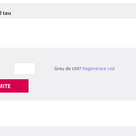
l tau
Greu de citit?
Regenerare cod
MITE