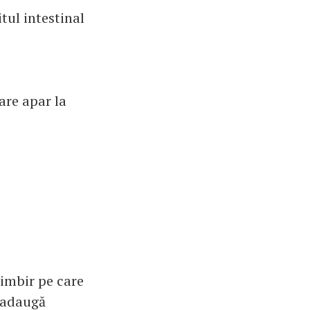
tul intestinal
care apar la
himbir pe care
e adaugă