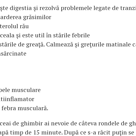
te digestia şi rezolvă problemele legate de tranzi
 arderea grăsimilor
terolul rău
eala şi este util în stările febrile
n stările de greaţă. Calmează şi greţurile matinale 
nsărcinate
pele musculare
ntiinflamator
e febra musculară.
 ceai de ghimbir ai nevoie de câteva rondele de g
n apă timp de 15 minute. După ce s-a răcit puţin s