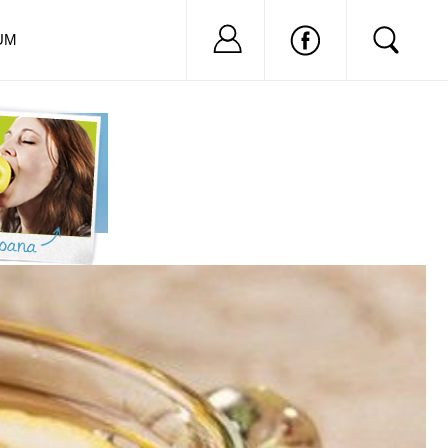
Nu ai cont?
Inregistreaza-
UM