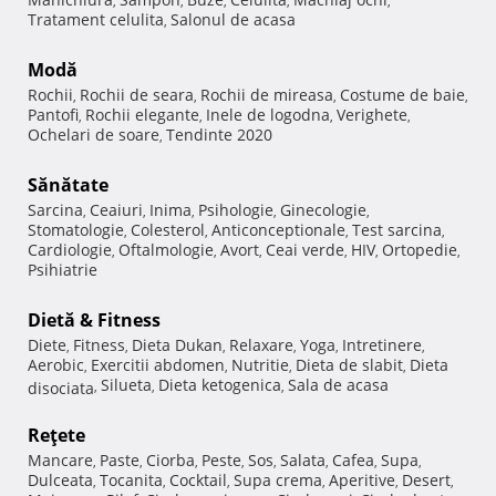
,
,
,
,
,
Tratament celulita
Salonul de acasa
,
Modă
Rochii
Rochii de seara
Rochii de mireasa
Costume de baie
,
,
,
,
Pantofi
Rochii elegante
Inele de logodna
Verighete
,
,
,
,
Ochelari de soare
Tendinte 2020
,
Sănătate
Sarcina
Ceaiuri
Inima
Psihologie
Ginecologie
,
,
,
,
,
Stomatologie
Colesterol
Anticonceptionale
Test sarcina
,
,
,
,
Cardiologie
Oftalmologie
Avort
Ceai verde
HIV
Ortopedie
,
,
,
,
,
,
Psihiatrie
Dietă & Fitness
Diete
Fitness
Dieta Dukan
Relaxare
Yoga
Intretinere
,
,
,
,
,
,
Aerobic
Exercitii abdomen
Nutritie
Dieta de slabit
Dieta
,
,
,
,
Silueta
Dieta ketogenica
Sala de acasa
disociata
,
,
,
Reţete
Mancare
Paste
Ciorba
Peste
Sos
Salata
Cafea
Supa
,
,
,
,
,
,
,
,
Dulceata
Tocanita
Cocktail
Supa crema
Aperitive
Desert
,
,
,
,
,
,