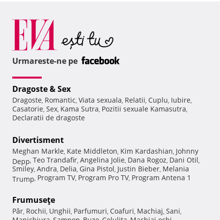
Urmareste-ne pe
Dragoste & Sex
Dragoste
Romantic
Viata sexuala
Relatii
Cuplu
Iubire
,
,
,
,
,
,
Casatorie
Sex
Kama Sutra
Pozitii sexuale Kamasutra
,
,
,
,
Declaratii de dragoste
Divertisment
Meghan Markle
Kate Middleton
Kim Kardashian
Johnny
,
,
,
Teo Trandafir
Angelina Jolie
Dana Rogoz
Dani Otil
Depp
,
,
,
,
,
Smiley
Andra
Delia
Gina Pistol
Justin Bieber
Melania
,
,
,
,
,
Program TV
Program Pro TV
Program Antena 1
Trump
,
,
,
Frumuseţe
Păr
Rochii
Unghii
Parfumuri
Coafuri
Machiaj
Sani
,
,
,
,
,
,
,
Manichiura
Sampon
Buze
Celulita
Machiaj ochi