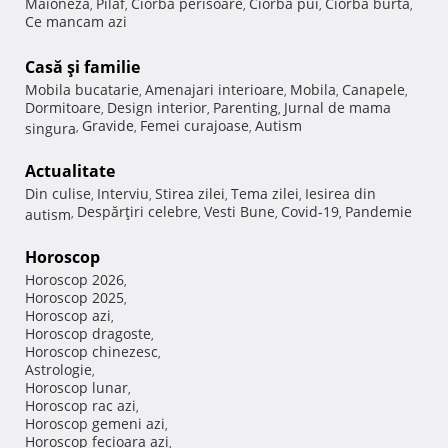
Maioneza
Pilaf
Ciorba perisoare
Ciorba pui
Ciorba burta
,
,
,
,
,
Ce mancam azi
Casă şi familie
Mobila bucatarie
Amenajari interioare
Mobila
Canapele
,
,
,
,
Dormitoare
Design interior
Parenting
Jurnal de mama
,
,
,
Gravide
Femei curajoase
Autism
singura
,
,
,
Actualitate
Din culise
Interviu
Stirea zilei
Tema zilei
Iesirea din
,
,
,
,
Despărţiri celebre
Vesti Bune
Covid-19
Pandemie
autism
,
,
,
,
Horoscop
Horoscop 2026
,
Horoscop 2025
,
Horoscop azi
,
Horoscop dragoste
,
Horoscop chinezesc
,
Astrologie
,
Horoscop lunar
,
Horoscop rac azi
,
Horoscop gemeni azi
,
Horoscop fecioara azi
,