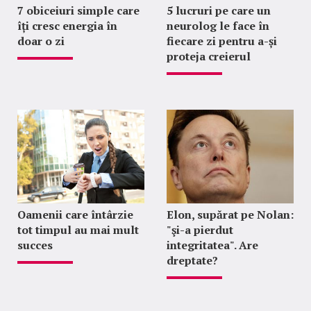
7 obiceiuri simple care
5 lucruri pe care un
îți cresc energia în
neurolog le face în
doar o zi
fiecare zi pentru a-și
proteja creierul
Oamenii care întârzie
Elon, supărat pe Nolan:
tot timpul au mai mult
"şi-a pierdut
succes
integritatea". Are
dreptate?