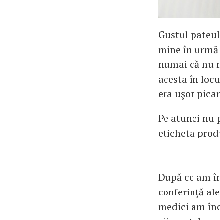
Gustul pateulu
mine în urmă 
numai că nu m
acesta în locu
era uşor pican
Pe atunci nu 
eticheta prod
După ce am în
conferinţă ale
medici am înc