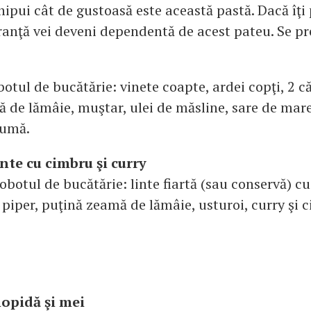
chipui cât de gustoasă este această pastă. Dacă îţi 
uranţă vei deveni dependentă de acest pateu. Se pr
otul de bucătărie: vinete coapte, ardei copţi, 2 că
ă de lămâie, muştar, ulei de măsline, sare de mar
cumă.
inte cu cimbru şi curry
botul de bucătărie: linte fiartă (sau conservă) cu
 piper, puţină zeamă de lămâie, usturoi, curry şi 
opidă şi mei