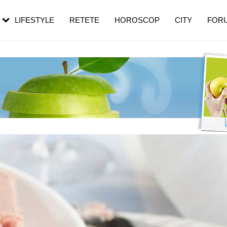
rebui să mergi
și 60 de ani. De ce te trezești mai des
pe măsură ce înaintezi în vârstă
LIFESTYLE
RETETE
HOROSCOP
CITY
FOR