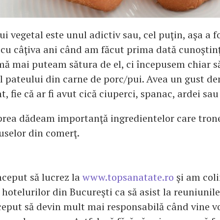
i vegetal este unul adictiv sau, cel puţin, aşa a f
cu câţiva ani când am făcut prima dată cunoştinţ
ă mai puteam sătura de el, ci începusem chiar să
l pateului din carne de porc/pui. Avea un gust dem
t, fie că ar fi avut cică ciuperci, spanac, ardei sa
prea dădeam importanţă ingredientelor care tron
uselor din comerţ.
ceput să lucrez la
www.topsanatate.ro
şi am coli
 hotelurilor din Bucureşti ca să asist la reuniunile
eput să devin mult mai responsabilă când vine v