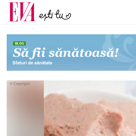
menopauză și când ar t
Carieră
la medic
Actualitate
© Copyright: