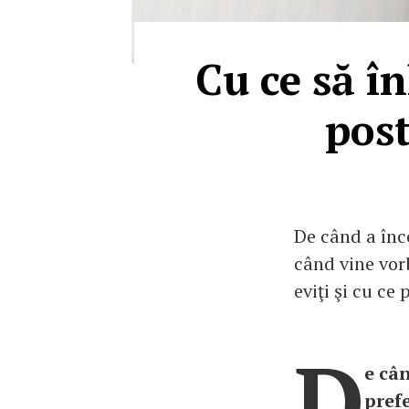
Cu ce să în
post
De când a înce
când vine vorb
eviţi şi cu ce 
D
e cân
pref