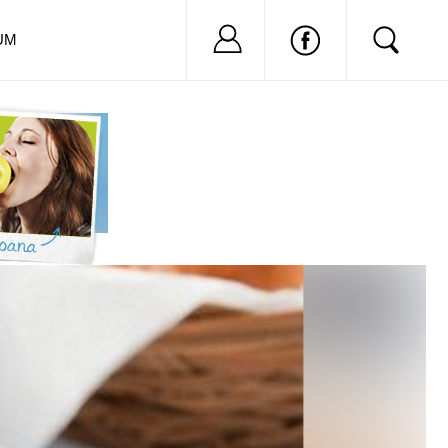
Nu ai cont?
Inregistreaza-
UM