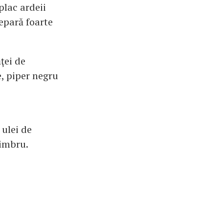
plac ardeii
epară foarte
ţei de
e, piper negru
 ulei de
cimbru.