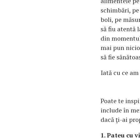
alimentele pe 
schimbări, pe
boli, pe măsu
să fiu atentă 
din momentul 
mai pun nicio
să fie sănătoa
Iată cu ce am 
Poate te inspi
include în men
dacă ţi-ai pro
1. Pateu cu v