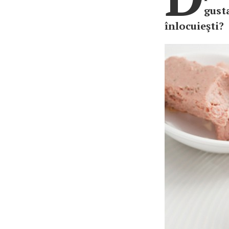
gusta
înlocuieşti?