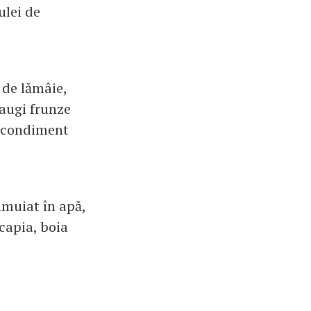
ulei de
 de lămâie,
daugi frunze
t condiment
nmuiat în apă,
capia, boia