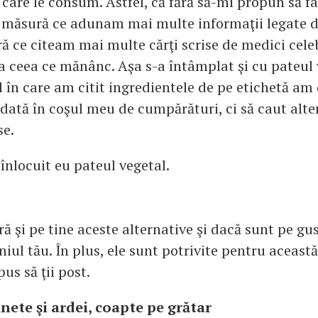
care le consum. Astfel, că fără să-mi propun să f
 măsură ce adunam mai multe informaţii legate de
ră ce citeam mai multe cărţi scrise de medici cele
la ceea ce mănânc. Aşa s-a întâmplat şi cu pateul 
în care am citit ingredientele de pe etichetă am 
dată în coşul meu de cumpărături, ci să caut alte
se.
înlocuit eu pateul vegetal.
ră şi pe tine aceste alternative şi dacă sunt pe gus
iul tău. În plus, ele sunt potrivite pentru aceast
pus să ţii post.
inete şi ardei, coapte pe grătar