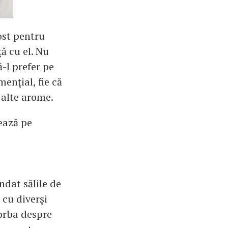
ost pentru
ă cu el. Nu
-l prefer pe
enţial, fie că
u alte arome.
ează pe
ndat sălile de
 cu diverşi
orba despre