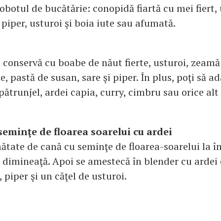
botul de bucătărie: conopidă fiartă cu mei fiert, 
 piper, usturoi şi boia iute sau afumată.
o conservă cu boabe de năut fierte, usturoi, zeamă
e, pastă de susan, sare şi piper. În plus, poţi să a
pătrunjel, ardei capia, curry, cimbru sau orice al
 seminţe de floarea soarelui cu ardei
ătate de cană cu seminţe de floarea-soarelui la î
 dimineaţă. Apoi se amestecă în blender cu ardei 
 piper şi un căţel de usturoi.