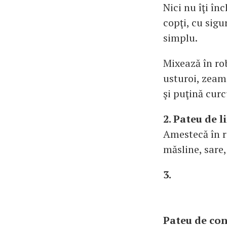
Nici nu îţi în
copţi, cu sig
simplu.
Mixează în rob
usturoi, zeam
şi puţină cur
2. Pateu de l
Amestecă în ro
măsline, sare,
3.
Pateu de con