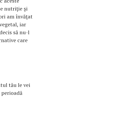
ac aceste
 nutriţie şi
bri am învăţat
vegetal, iar
decis să nu-l
rnative care
tul tău le vei
ă perioadă