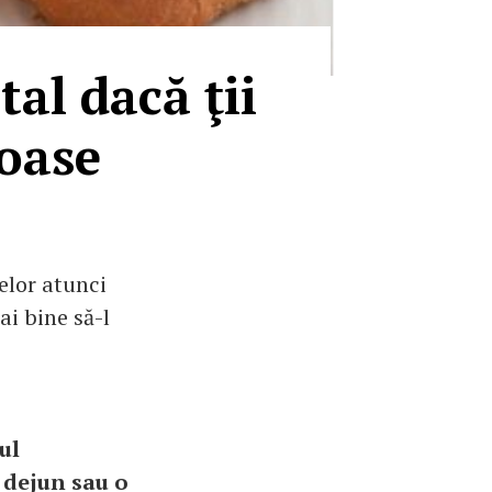
tal dacă ţii
toase
elor atunci
ai bine să-l
ul
 dejun sau o