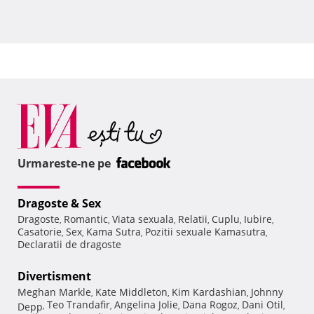
Urmareste-ne pe
Dragoste & Sex
Dragoste
Romantic
Viata sexuala
Relatii
Cuplu
Iubire
,
,
,
,
,
,
Casatorie
Sex
Kama Sutra
Pozitii sexuale Kamasutra
,
,
,
,
Declaratii de dragoste
Divertisment
Meghan Markle
Kate Middleton
Kim Kardashian
Johnny
,
,
,
Teo Trandafir
Angelina Jolie
Dana Rogoz
Dani Otil
Depp
,
,
,
,
,