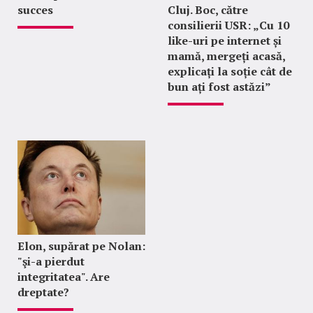
succes
Cluj. Boc, către
consilierii USR: „Cu 10
like-uri pe internet și
mamă, mergeți acasă,
explicați la soție cât de
bun ați fost astăzi”
Elon, supărat pe Nolan:
"şi-a pierdut
integritatea". Are
dreptate?