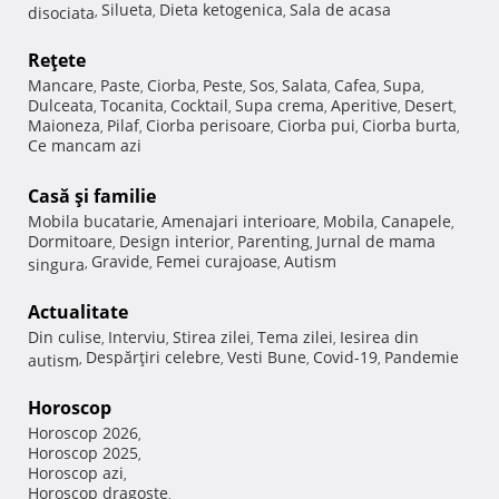
Silueta
Dieta ketogenica
Sala de acasa
disociata
,
,
,
Reţete
Mancare
Paste
Ciorba
Peste
Sos
Salata
Cafea
Supa
,
,
,
,
,
,
,
,
Dulceata
Tocanita
Cocktail
Supa crema
Aperitive
Desert
,
,
,
,
,
,
Maioneza
Pilaf
Ciorba perisoare
Ciorba pui
Ciorba burta
,
,
,
,
,
Ce mancam azi
Casă şi familie
Mobila bucatarie
Amenajari interioare
Mobila
Canapele
,
,
,
,
Dormitoare
Design interior
Parenting
Jurnal de mama
,
,
,
Gravide
Femei curajoase
Autism
singura
,
,
,
Actualitate
Din culise
Interviu
Stirea zilei
Tema zilei
Iesirea din
,
,
,
,
Despărţiri celebre
Vesti Bune
Covid-19
Pandemie
autism
,
,
,
,
Horoscop
Horoscop 2026
,
Horoscop 2025
,
Horoscop azi
,
Horoscop dragoste
,