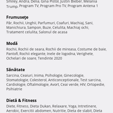
Smiley
Andra
Delia
Gina Pistol
Justin Bieber
Melania
,
,
,
,
,
Program TV
Program Pro TV
Program Antena 1
Trump
,
,
,
Frumuseţe
Păr
Rochii
Unghii
Parfumuri
Coafuri
Machiaj
Sani
,
,
,
,
,
,
,
Manichiura
Sampon
Buze
Celulita
Machiaj ochi
,
,
,
,
,
Tratament celulita
Salonul de acasa
,
Modă
Rochii
Rochii de seara
Rochii de mireasa
Costume de baie
,
,
,
,
Pantofi
Rochii elegante
Inele de logodna
Verighete
,
,
,
,
Ochelari de soare
Tendinte 2020
,
Sănătate
Sarcina
Ceaiuri
Inima
Psihologie
Ginecologie
,
,
,
,
,
Stomatologie
Colesterol
Anticonceptionale
Test sarcina
,
,
,
,
Cardiologie
Oftalmologie
Avort
Ceai verde
HIV
Ortopedie
,
,
,
,
,
,
Psihiatrie
Dietă & Fitness
Diete
Fitness
Dieta Dukan
Relaxare
Yoga
Intretinere
,
,
,
,
,
,
Aerobic
Exercitii abdomen
Nutritie
Dieta de slabit
Dieta
,
,
,
,