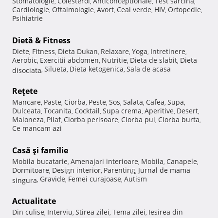
Stomatologie
Colesterol
Anticonceptionale
Test sarcina
,
,
,
,
Cardiologie
Oftalmologie
Avort
Ceai verde
HIV
Ortopedie
,
,
,
,
,
,
Psihiatrie
Dietă & Fitness
Diete
Fitness
Dieta Dukan
Relaxare
Yoga
Intretinere
,
,
,
,
,
,
Aerobic
Exercitii abdomen
Nutritie
Dieta de slabit
Dieta
,
,
,
,
Silueta
Dieta ketogenica
Sala de acasa
disociata
,
,
,
Reţete
Mancare
Paste
Ciorba
Peste
Sos
Salata
Cafea
Supa
,
,
,
,
,
,
,
,
Dulceata
Tocanita
Cocktail
Supa crema
Aperitive
Desert
,
,
,
,
,
,
Maioneza
Pilaf
Ciorba perisoare
Ciorba pui
Ciorba burta
,
,
,
,
,
Ce mancam azi
Casă şi familie
Mobila bucatarie
Amenajari interioare
Mobila
Canapele
,
,
,
,
Dormitoare
Design interior
Parenting
Jurnal de mama
,
,
,
Gravide
Femei curajoase
Autism
singura
,
,
,
Actualitate
Din culise
Interviu
Stirea zilei
Tema zilei
Iesirea din
,
,
,
,