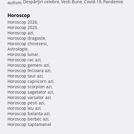
Despărţiri celebre
Vesti Bune
Covid-19
Pandemie
autism
,
,
,
,
Horoscop
Horoscop 2026
,
Horoscop 2025
,
Horoscop azi
,
Horoscop dragoste
,
Horoscop chinezesc
,
Astrologie
,
Horoscop lunar
,
Horoscop rac azi
,
Horoscop gemeni azi
,
Horoscop fecioara azi
,
Horoscop taur azi
,
Horoscop capricorn azi
,
Horoscop scorpion azi
,
Horoscop sagetator azi
,
Horoscop varsator azi
,
Horoscop pesti azi
,
Horoscop leu azi
,
Horoscop balanta azi
,
Horoscop berbec azi
,
Horoscop saptamanal