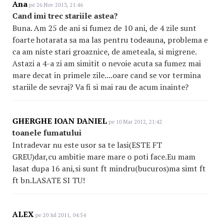
Ana
pe 26 Nov 2013, 21:46
Cand imi trec stariile astea?
Buna. Am 25 de ani si fumez de 10 ani, de 4 zile sunt
foarte hotarata sa ma las pentru todeauna, problema e
ca am niste stari groaznice, de ameteala, si migrene.
Astazi a 4-a zi am simitit o nevoie acuta sa fumez mai
mare decat in primele zile....oare cand se vor termina
stariile de sevraj? Va fi si mai rau de acum inainte?
GHERGHE IOAN DANIEL
pe 10 Mar 2012, 21:42
toanele fumatului
Intradevar nu este usor sa te lasi(ESTE FT
GREU)dar,cu ambitie mare mare o poti face.Eu mam
lasat dupa 16 ani,si sunt ft mindru(bucuros)ma simt ft
ft bn.LASATE SI TU!
ALEX
pe 20 Iul 2011, 04:54