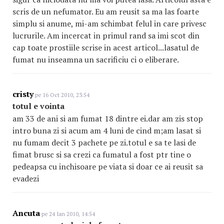
scris de un nefumator. Eu am reusit sa ma las foarte
simplu si anume, mi-am schimbat felul in care privesc
lucrurile. Am incercat in primul rand sa imi scot din
cap toate prostiile scrise in acest articol...lasatul de
fumat nu inseamna un sacrificiu ci o eliberare.
cristy
pe 16 Oct 2010, 23:54
totul e vointa
am 33 de ani si am fumat 18 dintre ei.dar am zis stop
intro buna zi si acum am 4 luni de cind m;am lasat si
nu fumam decit 3 pachete pe zi.totul e sa te lasi de
fimat brusc si sa crezi ca fumatul a fost ptr tine o
pedeapsa cu inchisoare pe viata si doar ce ai reusit sa
evadezi
Ancuta
pe 24 Ian 2010, 14:54