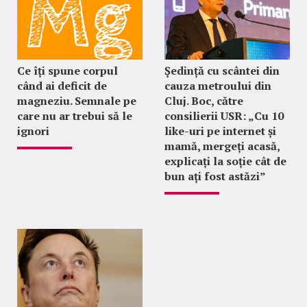
Ce îți spune corpul
Ședință cu scântei din
când ai deficit de
cauza metroului din
magneziu. Semnale pe
Cluj. Boc, către
care nu ar trebui să le
consilierii USR: „Cu 10
ignori
like-uri pe internet și
mamă, mergeți acasă,
explicați la soție cât de
bun ați fost astăzi”