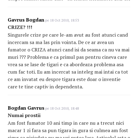
Gavrus Bogdan
pe 18 Oct 2010, 18:53
CRIZE? !!!
Singurele crize pe care le-am avut au fost atunci cand
incercam sa ma las prin vointa. De ce ar avea un
fumator o CRIZA atunci cand isi da seama ca nu va mai
muri ??? Problema e ca primul pas pentru cineva care
vrea sa se lase de tigari e ca abordeaza problema asa
cum fac toti. Eu am incercat sa inteleg mai intai ca tot
ce am invatat eu despre tigara este doar o inventie
care te tine captiv in dependenta.
Bogdan Gavrus
pe 18 Oct 2010, 18:48
Numai prostii
Am fost fumator 10 ani timp in care nu a trecut nici
macar 1 zi fara sa pun tigara in gura si culmea am fost
sigur ca niciodata nu ma voi putea lasa. Articolul asta e