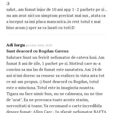
;)
salut.. am fumat injur de 10 ani app 1 -2 pachete pe zi ..
nu am avut nici un simptom precizat mai sus , atata ca
a inceput sa imi placa mancarica..in rest totul e mai
bine acum:) sper sa va lasati cu toti:D
Adi Iorgu
pe 6 Dec 2010, 10:53
Sunt deacord cu Bogdan Gavrus
Salutare Sunt un fericit nefumator de cateva luni. Am
fumat 8 ani de zile, 1 pachet pe zi. Motivul care m-a
convins sa ma las de fumat este sanatatea. Am 24 de
ani si imi doresc sa reusesc sa realizez in viata asta tot
ce mi-am propus. :) Sunt deacord cu Bogdan, totul
este o minciuna. Totul este in imagintia noastra.
Tigara nu face nimic bun, nu ne calmeaza, nu ne tine
de "urat". Ea ne provoaca toate aceste starim,
nervozitati si toane. Va recomand o carte incredibila
despre fumat: Allen Carr - In sfarsit nefumator BAFTA