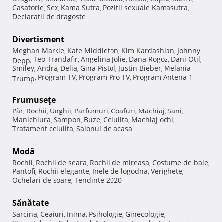
Casatorie
Sex
Kama Sutra
Pozitii sexuale Kamasutra
,
,
,
,
Declaratii de dragoste
Divertisment
Meghan Markle
Kate Middleton
Kim Kardashian
Johnny
,
,
,
Teo Trandafir
Angelina Jolie
Dana Rogoz
Dani Otil
Depp
,
,
,
,
,
Smiley
Andra
Delia
Gina Pistol
Justin Bieber
Melania
,
,
,
,
,
Program TV
Program Pro TV
Program Antena 1
Trump
,
,
,
Frumuseţe
Păr
Rochii
Unghii
Parfumuri
Coafuri
Machiaj
Sani
,
,
,
,
,
,
,
Manichiura
Sampon
Buze
Celulita
Machiaj ochi
,
,
,
,
,
Tratament celulita
Salonul de acasa
,
Modă
Rochii
Rochii de seara
Rochii de mireasa
Costume de baie
,
,
,
,
Pantofi
Rochii elegante
Inele de logodna
Verighete
,
,
,
,
Ochelari de soare
Tendinte 2020
,
Sănătate
Sarcina
Ceaiuri
Inima
Psihologie
Ginecologie
,
,
,
,
,