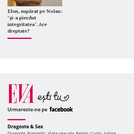
Elon, supărat pe Nolan:
"şi-a pierdut
integritatea". Are
dreptate?
Urmareste-ne pe
Dragoste & Sex
Dragoste
Romantic
Viata sexuala
Relatii
Cuplu
Iubire
,
,
,
,
,
,