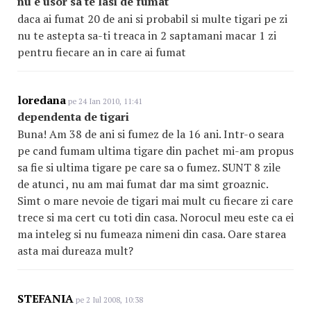
nu e usor sa te lasi de fumat
daca ai fumat 20 de ani si probabil si multe tigari pe zi
nu te astepta sa-ti treaca in 2 saptamani macar 1 zi
pentru fiecare an in care ai fumat
loredana
pe 24 Ian 2010, 11:41
dependenta de tigari
Buna! Am 38 de ani si fumez de la 16 ani. Intr-o seara
pe cand fumam ultima tigare din pachet mi-am propus
sa fie si ultima tigare pe care sa o fumez. SUNT 8 zile
de atunci , nu am mai fumat dar ma simt groaznic.
Simt o mare nevoie de tigari mai mult cu fiecare zi care
trece si ma cert cu toti din casa. Norocul meu este ca ei
ma inteleg si nu fumeaza nimeni din casa. Oare starea
asta mai dureaza mult?
STEFANIA
pe 2 Iul 2008, 10:38