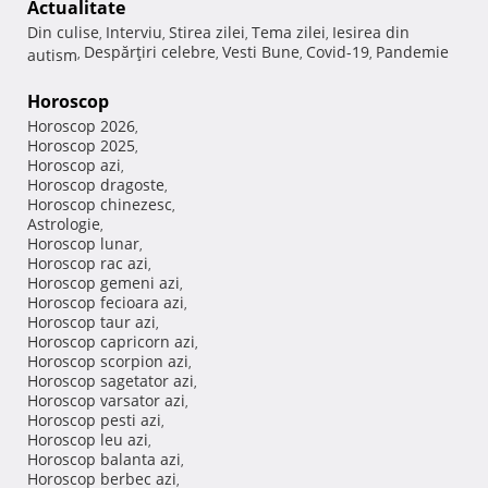
Actualitate
Din culise
Interviu
Stirea zilei
Tema zilei
Iesirea din
,
,
,
,
Despărţiri celebre
Vesti Bune
Covid-19
Pandemie
autism
,
,
,
,
Horoscop
Horoscop 2026
,
Horoscop 2025
,
Horoscop azi
,
Horoscop dragoste
,
Horoscop chinezesc
,
Astrologie
,
Horoscop lunar
,
Horoscop rac azi
,
Horoscop gemeni azi
,
Horoscop fecioara azi
,
Horoscop taur azi
,
Horoscop capricorn azi
,
Horoscop scorpion azi
,
Horoscop sagetator azi
,
Horoscop varsator azi
,
Horoscop pesti azi
,
Horoscop leu azi
,
Horoscop balanta azi
,
Horoscop berbec azi
,