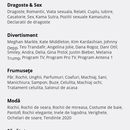
Dragoste & Sex
Dragoste
Romantic
Viata sexuala
Relatii
Cuplu
Iubire
,
,
,
,
,
,
Casatorie
Sex
Kama Sutra
Pozitii sexuale Kamasutra
,
,
,
,
Declaratii de dragoste
Divertisment
Meghan Markle
Kate Middleton
Kim Kardashian
Johnny
,
,
,
Teo Trandafir
Angelina Jolie
Dana Rogoz
Dani Otil
Depp
,
,
,
,
,
Smiley
Andra
Delia
Gina Pistol
Justin Bieber
Melania
,
,
,
,
,
Program TV
Program Pro TV
Program Antena 1
Trump
,
,
,
Frumuseţe
Păr
Rochii
Unghii
Parfumuri
Coafuri
Machiaj
Sani
,
,
,
,
,
,
,
Manichiura
Sampon
Buze
Celulita
Machiaj ochi
,
,
,
,
,
Tratament celulita
Salonul de acasa
,
Modă
Rochii
Rochii de seara
Rochii de mireasa
Costume de baie
,
,
,
,
Pantofi
Rochii elegante
Inele de logodna
Verighete
,
,
,
,
Ochelari de soare
Tendinte 2020
,