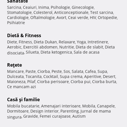
Sănătate
Sarcina
Ceaiuri
Inima
Psihologie
Ginecologie
,
,
,
,
,
Stomatologie
Colesterol
Anticonceptionale
Test sarcina
,
,
,
,
Cardiologie
Oftalmologie
Avort
Ceai verde
HIV
Ortopedie
,
,
,
,
,
,
Psihiatrie
Dietă & Fitness
Diete
Fitness
Dieta Dukan
Relaxare
Yoga
Intretinere
,
,
,
,
,
,
Aerobic
Exercitii abdomen
Nutritie
Dieta de slabit
Dieta
,
,
,
,
Silueta
Dieta ketogenica
Sala de acasa
disociata
,
,
,
Reţete
Mancare
Paste
Ciorba
Peste
Sos
Salata
Cafea
Supa
,
,
,
,
,
,
,
,
Dulceata
Tocanita
Cocktail
Supa crema
Aperitive
Desert
,
,
,
,
,
,
Maioneza
Pilaf
Ciorba perisoare
Ciorba pui
Ciorba burta
,
,
,
,
,
Ce mancam azi
Casă şi familie
Mobila bucatarie
Amenajari interioare
Mobila
Canapele
,
,
,
,
Dormitoare
Design interior
Parenting
Jurnal de mama
,
,
,
Gravide
Femei curajoase
Autism
singura
,
,
,