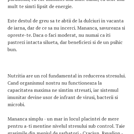
mult te simti lipsit de energie.
Este destul de greu sa te abtii de la dulciuri in vacanta
de iarna, dar de ce sa nu incerci. Mananca, savureaza si
opreste-te. Daca o faci moderat, nu numai ca iti
pastrezi intacta silueta, dar beneficiezi si de un psihic
bun.
Nutritia are un rol fundamental in reducerea stresului.
Cand organismul nostru nu functioneaza la
capacitatea maxima ne simtim stresati, iar sistemul
imunitar devine usor de infrant de virusi, bacterii si
microbi.
Mananca simplu - un mar in locul placintei de mere
pentru a-ti mentine nivelul stresului sub control. Taie
grasimile din meniul de sarbatori - Craciun, Revelion -