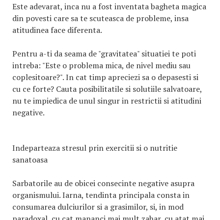
Este adevarat, inca nu a fost inventata bagheta magica
din povesti care sa te scuteasca de probleme, insa
atitudinea face diferenta.
Pentru a-ti da seama de "gravitatea" situatiei te poti
intreba: "Este o problema mica, de nivel mediu sau
coplesitoare?". In cat timp apreciezi sa o depasesti si
cu ce forte? Cauta posibilitatile si solutiile salvatoare,
nu te impiedica de unul singur in restrictii si atitudini
negative.
Indeparteaza stresul prin exercitii si o nutritie
sanatoasa
Sarbatorile au de obicei consecinte negative asupra
organismului. Iarna, tendinta principala consta in
consumarea dulciurilor si a grasimilor, si, in mod
paradoxal, cu cat mananci mai mult zahar, cu atat mai