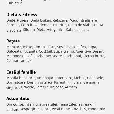
Psihiatrie
Dietă & Fitness
Diete
Fitness
Dieta Dukan
Relaxare
Yoga
Intretinere
,
,
,
,
,
,
Aerobic
Exercitii abdomen
Nutritie
Dieta de slabit
Dieta
,
,
,
,
Silueta
Dieta ketogenica
Sala de acasa
disociata
,
,
,
Reţete
Mancare
Paste
Ciorba
Peste
Sos
Salata
Cafea
Supa
,
,
,
,
,
,
,
,
Dulceata
Tocanita
Cocktail
Supa crema
Aperitive
Desert
,
,
,
,
,
,
Maioneza
Pilaf
Ciorba perisoare
Ciorba pui
Ciorba burta
,
,
,
,
,
Ce mancam azi
Casă şi familie
Mobila bucatarie
Amenajari interioare
Mobila
Canapele
,
,
,
,
Dormitoare
Design interior
Parenting
Jurnal de mama
,
,
,
Gravide
Femei curajoase
Autism
singura
,
,
,
Actualitate
Din culise
Interviu
Stirea zilei
Tema zilei
Iesirea din
,
,
,
,
Despărţiri celebre
Vesti Bune
Covid-19
Pandemie
autism
,
,
,
,