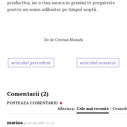
productiva, iar o cina saraca in grasimi te pregateste
pentru un somn odihnitor pe timpul noptii.
De
de Cristian Manafu
articolul precedent
articolul urmator
Comentarii (2)
POSTEAZA COMENTARIU
Afiseaza:
Cele mai recente
|
Cronol
marina
pe 23 Apr 2007, 11:11