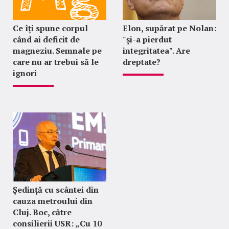
Ce îți spune corpul
Elon, supărat pe Nolan:
când ai deficit de
"şi-a pierdut
magneziu. Semnale pe
integritatea". Are
care nu ar trebui să le
dreptate?
ignori
Ședință cu scântei din
cauza metroului din
Cluj. Boc, către
consilierii USR: „Cu 10