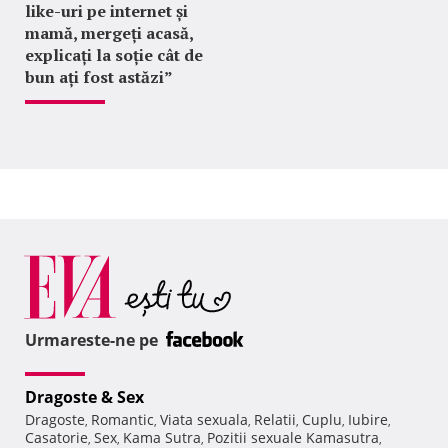
like-uri pe internet și
mamă, mergeți acasă,
explicați la soție cât de
bun ați fost astăzi”
Urmareste-ne pe
Dragoste & Sex
Dragoste
Romantic
Viata sexuala
Relatii
Cuplu
Iubire
,
,
,
,
,
,
Casatorie
Sex
Kama Sutra
Pozitii sexuale Kamasutra
,
,
,
,