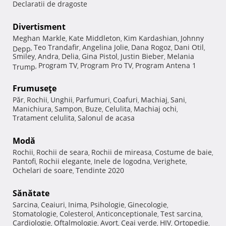
Declaratii de dragoste
Divertisment
Meghan Markle
Kate Middleton
Kim Kardashian
Johnny
,
,
,
Teo Trandafir
Angelina Jolie
Dana Rogoz
Dani Otil
Depp
,
,
,
,
,
Smiley
Andra
Delia
Gina Pistol
Justin Bieber
Melania
,
,
,
,
,
Program TV
Program Pro TV
Program Antena 1
Trump
,
,
,
Frumuseţe
Păr
Rochii
Unghii
Parfumuri
Coafuri
Machiaj
Sani
,
,
,
,
,
,
,
Manichiura
Sampon
Buze
Celulita
Machiaj ochi
,
,
,
,
,
Tratament celulita
Salonul de acasa
,
Modă
Rochii
Rochii de seara
Rochii de mireasa
Costume de baie
,
,
,
,
Pantofi
Rochii elegante
Inele de logodna
Verighete
,
,
,
,
Ochelari de soare
Tendinte 2020
,
Sănătate
Sarcina
Ceaiuri
Inima
Psihologie
Ginecologie
,
,
,
,
,
Stomatologie
Colesterol
Anticonceptionale
Test sarcina
,
,
,
,
Cardiologie
Oftalmologie
Avort
Ceai verde
HIV
Ortopedie
,
,
,
,
,
,