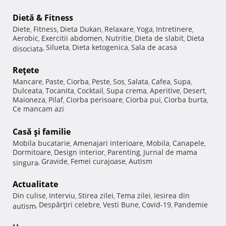
Dietă & Fitness
Diete
Fitness
Dieta Dukan
Relaxare
Yoga
Intretinere
,
,
,
,
,
,
Aerobic
Exercitii abdomen
Nutritie
Dieta de slabit
Dieta
,
,
,
,
Silueta
Dieta ketogenica
Sala de acasa
disociata
,
,
,
Reţete
Mancare
Paste
Ciorba
Peste
Sos
Salata
Cafea
Supa
,
,
,
,
,
,
,
,
Dulceata
Tocanita
Cocktail
Supa crema
Aperitive
Desert
,
,
,
,
,
,
Maioneza
Pilaf
Ciorba perisoare
Ciorba pui
Ciorba burta
,
,
,
,
,
Ce mancam azi
Casă şi familie
Mobila bucatarie
Amenajari interioare
Mobila
Canapele
,
,
,
,
Dormitoare
Design interior
Parenting
Jurnal de mama
,
,
,
Gravide
Femei curajoase
Autism
singura
,
,
,
Actualitate
Din culise
Interviu
Stirea zilei
Tema zilei
Iesirea din
,
,
,
,
Despărţiri celebre
Vesti Bune
Covid-19
Pandemie
autism
,
,
,
,