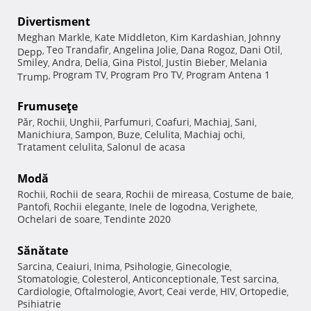
Divertisment
Meghan Markle
Kate Middleton
Kim Kardashian
Johnny
,
,
,
Teo Trandafir
Angelina Jolie
Dana Rogoz
Dani Otil
Depp
,
,
,
,
,
Smiley
Andra
Delia
Gina Pistol
Justin Bieber
Melania
,
,
,
,
,
Program TV
Program Pro TV
Program Antena 1
Trump
,
,
,
Frumuseţe
Păr
Rochii
Unghii
Parfumuri
Coafuri
Machiaj
Sani
,
,
,
,
,
,
,
Manichiura
Sampon
Buze
Celulita
Machiaj ochi
,
,
,
,
,
Tratament celulita
Salonul de acasa
,
Modă
Rochii
Rochii de seara
Rochii de mireasa
Costume de baie
,
,
,
,
Pantofi
Rochii elegante
Inele de logodna
Verighete
,
,
,
,
Ochelari de soare
Tendinte 2020
,
Sănătate
Sarcina
Ceaiuri
Inima
Psihologie
Ginecologie
,
,
,
,
,
Stomatologie
Colesterol
Anticonceptionale
Test sarcina
,
,
,
,
Cardiologie
Oftalmologie
Avort
Ceai verde
HIV
Ortopedie
,
,
,
,
,
,
Psihiatrie