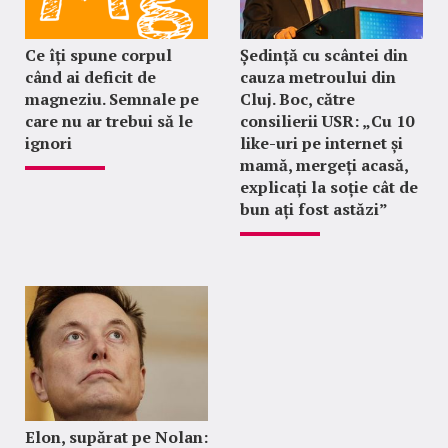
Ce îți spune corpul
Ședință cu scântei din
când ai deficit de
cauza metroului din
magneziu. Semnale pe
Cluj. Boc, către
care nu ar trebui să le
consilierii USR: „Cu 10
ignori
like-uri pe internet și
mamă, mergeți acasă,
explicați la soție cât de
bun ați fost astăzi”
Elon, supărat pe Nolan: