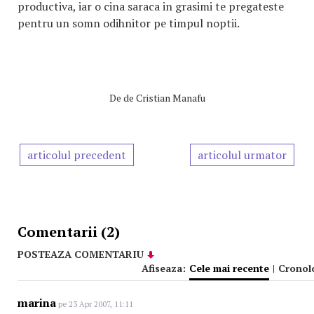
productiva, iar o cina saraca in grasimi te pregateste
pentru un somn odihnitor pe timpul noptii.
De
de Cristian Manafu
articolul precedent
articolul urmator
Comentarii (2)
POSTEAZA COMENTARIU
Afiseaza:
Cele mai recente
|
Cronol
marina
pe 23 Apr 2007, 11:11