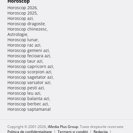
Horoscop
Horoscop 2026
,
Horoscop 2025
,
Horoscop azi
,
Horoscop dragoste
,
Horoscop chinezesc
,
Astrologie
,
Horoscop lunar
,
Horoscop rac azi
,
Horoscop gemeni azi
,
Horoscop fecioara azi
,
Horoscop taur azi
,
Horoscop capricorn azi
,
Horoscop scorpion azi
,
Horoscop sagetator azi
,
Horoscop varsator azi
,
Horoscop pesti azi
,
Horoscop leu azi
,
Horoscop balanta azi
,
Horoscop berbec azi
,
Horoscop saptamanal
Copyright © 2001-2026,
iMedia Plus Group
. Toate drepturile rezervate
Politica de confidențialitate
|
Termeni si conditii
|
Redacţia
|