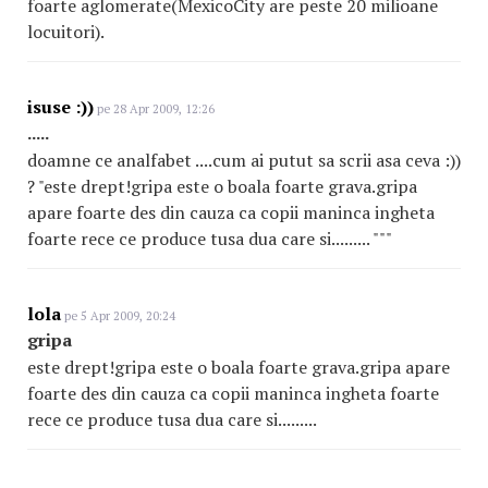
foarte aglomerate(MexicoCity are peste 20 milioane
locuitori).
isuse :))
pe 28 Apr 2009, 12:26
.....
doamne ce analfabet ....cum ai putut sa scrii asa ceva :))
? "este drept!gripa este o boala foarte grava.gripa
apare foarte des din cauza ca copii maninca ingheta
foarte rece ce produce tusa dua care si......... """
lola
pe 5 Apr 2009, 20:24
gripa
este drept!gripa este o boala foarte grava.gripa apare
foarte des din cauza ca copii maninca ingheta foarte
rece ce produce tusa dua care si.........