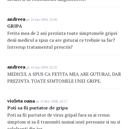
andreea
pe 10 Ian 2009, 23:00
GRIPA
Fetita mea de 2 ani prezinta toate simptomele gripei
desii medicul a spus ca are guturai ce trebuie sa fac?
Intrerup tratamentul prescris?
andreea
pe 10 Ian 2009, 22:55
MEDICUL A SPUS CA FETITA MEA ARE GUTURAI, DAR
PREZINTA TOATE SIMTOMELE UNEI GRIPE.
violeta oana
pe 15 Nov 2008, 20:17
Poti sa fii purtator de gripa
Poti sa fii purtator de virus gripal fara sa ai vreun
simptom si sa il transmiti numai unei persoane si nu si
celolranti din jur.