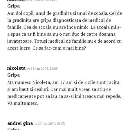
Gripa
Am doi copii, unul de gradinita si unul de scoala. Cel de
la gradinita are gripa diagnosticata de medicul de
familie. Cea de scoala nu are inca nimic. La scoala mi s-
a spus ca ar fi bine sa nu o mai duc de catre doamna
invatatoare. Totusi medicul de familie nu e de acord cu
acest lucru. Ce sa fac/cum e mai bine?
nicoleta
pe 28 Ian 2008, 16:08
Gripa
Ma numesc Nicoleta, am 17 ani si de 2 zile sunt racita
si am baut si ceaiuri. Dar mai mult vreau sa stiu ce
medicamente pot sa iau ca sa-si imi treaca mai repede.
Va multumesc.
andrei gina
pe 27 Ian 2008, 08:53