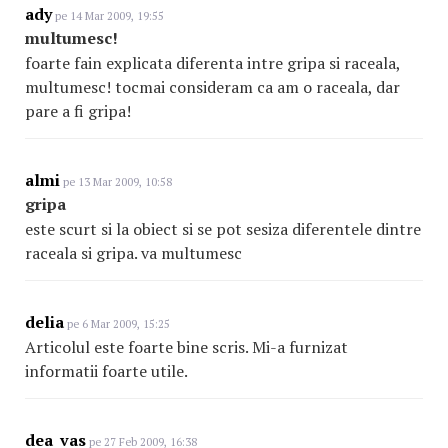
ady
pe 14 Mar 2009, 19:55
multumesc!
foarte fain explicata diferenta intre gripa si raceala,
multumesc! tocmai consideram ca am o raceala, dar
pare a fi gripa!
almi
pe 13 Mar 2009, 10:58
gripa
este scurt si la obiect si se pot sesiza diferentele dintre
raceala si gripa. va multumesc
delia
pe 6 Mar 2009, 15:25
Articolul este foarte bine scris. Mi-a furnizat
informatii foarte utile.
dea_vas
pe 27 Feb 2009, 16:38