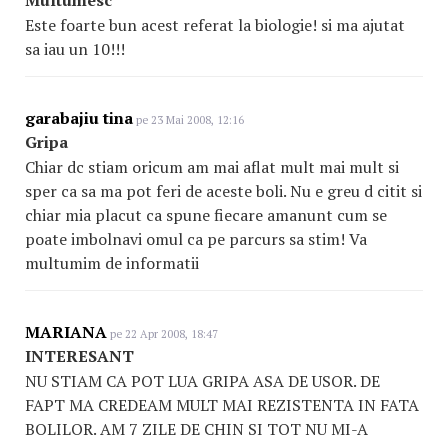
Multumesc
Este foarte bun acest referat la biologie! si ma ajutat
sa iau un 10!!!
garabajiu tina
pe 23 Mai 2008, 12:16
Gripa
Chiar dc stiam oricum am mai aflat mult mai mult si
sper ca sa ma pot feri de aceste boli. Nu e greu d citit si
chiar mia placut ca spune fiecare amanunt cum se
poate imbolnavi omul ca pe parcurs sa stim! Va
multumim de informatii
MARIANA
pe 22 Apr 2008, 18:47
INTERESANT
NU STIAM CA POT LUA GRIPA ASA DE USOR. DE
FAPT MA CREDEAM MULT MAI REZISTENTA IN FATA
BOLILOR. AM 7 ZILE DE CHIN SI TOT NU MI-A