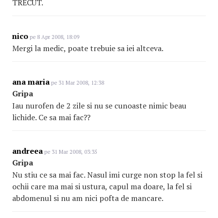
TRECUT.
nico
pe 8 Apr 2008, 18:09
Mergi la medic, poate trebuie sa iei altceva.
ana maria
pe 31 Mar 2008, 12:38
Gripa
Iau nurofen de 2 zile si nu se cunoaste nimic beau
lichide. Ce sa mai fac??
andreea
pe 31 Mar 2008, 03:35
Gripa
Nu stiu ce sa mai fac. Nasul imi curge non stop la fel si
ochii care ma mai si ustura, capul ma doare, la fel si
abdomenul si nu am nici pofta de mancare.