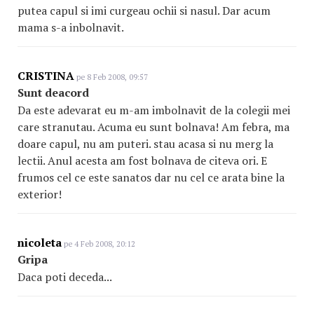
putea capul si imi curgeau ochii si nasul. Dar acum
mama s-a inbolnavit.
CRISTINA
pe 8 Feb 2008, 09:57
Sunt deacord
Da este adevarat eu m-am imbolnavit de la colegii mei
care stranutau. Acuma eu sunt bolnava! Am febra, ma
doare capul, nu am puteri. stau acasa si nu merg la
lectii. Anul acesta am fost bolnava de citeva ori. E
frumos cel ce este sanatos dar nu cel ce arata bine la
exterior!
nicoleta
pe 4 Feb 2008, 20:12
Gripa
Daca poti deceda...