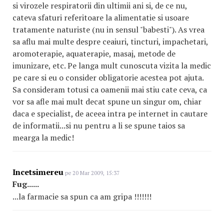
si virozele respiratorii din ultimii ani si, de ce nu,
cateva sfaturi referitoare la alimentatie si usoare
tratamente naturiste (nu in sensul "babesti"). As vrea
sa aflu mai multe despre ceaiuri, tincturi, impachetari,
aromoterapie, aquaterapie, masaj, metode de
imunizare, etc. Pe langa mult cunoscuta vizita la medic
pe care si eu o consider obligatorie acestea pot ajuta.
Sa consideram totusi ca oamenii mai stiu cate ceva, ca
vor sa afle mai mult decat spune un singur om, chiar
daca e specialist, de aceea intra pe internet in cautare
de informatii...si nu pentru a li se spune taios sa
mearga la medic!
Incetsimereu
pe 20 Mar 2009, 15:37
Fug......
...la farmacie sa spun ca am gripa !!!!!!!