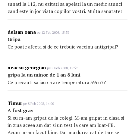
sunati la 112, nu ezitati sa apelati la un medic atunci
cand este in joc viata copiilor vostri. Multa sanatate!
delsan oana
pe 12 Feb 2008, 15:39
Gripa
Ce poate afecta si de ce trebuie vaccinu antigripal?
neacsu georgian
pe 8 Feb 2008, 18:57
gripa la un minor de 1 an 8 luni
Ce precauti sa iau ca are temperatura 39cu7?
Timur
pe 8 Feb 2008, 14:00
A fost grav
Si eu m-am gripat de la colegi. M-am gripat in clasa si
in ziua aceea am dat si un test la care am luat-FB.
Acum m-am facut bine. Dar ma durea cat de tare se