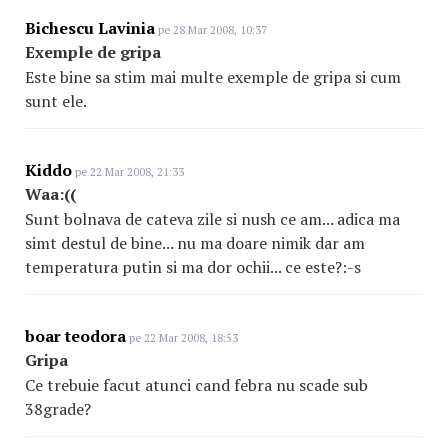
Bichescu Lavinia
pe 28 Mar 2008, 10:37
Exemple de gripa
Este bine sa stim mai multe exemple de gripa si cum
sunt ele.
Kiddo
pe 22 Mar 2008, 21:33
Waa:((
Sunt bolnava de cateva zile si nush ce am... adica ma
simt destul de bine... nu ma doare nimik dar am
temperatura putin si ma dor ochii... ce este?:-s
boar teodora
pe 22 Mar 2008, 18:53
Gripa
Ce trebuie facut atunci cand febra nu scade sub
38grade?