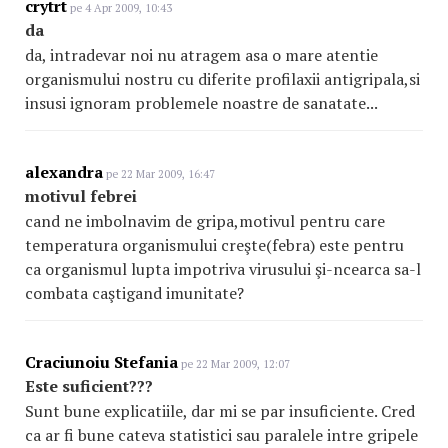
crytrt
pe 4 Apr 2009, 10:43
da
da, intradevar noi nu atragem asa o mare atentie
organismului nostru cu diferite profilaxii antigripala,si
insusi ignoram problemele noastre de sanatate...
alexandra
pe 22 Mar 2009, 16:47
motivul febrei
cand ne imbolnavim de gripa,motivul pentru care
temperatura organismului creşte(febra) este pentru
ca organismul lupta impotriva virusului şi-ncearca sa-l
combata caştigand imunitate?
Craciunoiu Stefania
pe 22 Mar 2009, 12:07
Este suficient???
Sunt bune explicatiile, dar mi se par insuficiente. Cred
ca ar fi bune cateva statistici sau paralele intre gripele