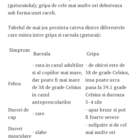
(guturaiului); gripa de cele mai multe ori debuteaza
sub forma unei raceli.
Tabelul de mai jos prezinta cateva dintre diferentele
care exista intre gripa si raceala (guturai):
Simptom
Raceala
Gripa
- rara in cazul adultilor
- de obicei este de
si al copiilor mai mare,
38 de grade Celsius,
dar poate fi mai mare
insa poate urca
Febra
de 38 de grade Celsius
pana la 39.5 grade
in cazul
Celsius si dureaza
anteprescolarilor
3-4 zile
Dureri de
- apar brusc si pot
- rare
cap
fi foarte severe
- nelipsite si de cel
Dureri
- slabe
mai multe ori
musculare