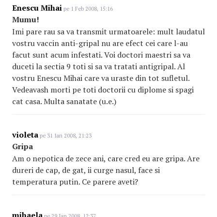
Enescu Mihai
pe 1 Feb 2008, 15:16
Mumu!
Imi pare rau sa va transmit urmatoarele: mult laudatul
vostru vaccin anti-gripal nu are efect cei care l-au
facut sunt acum infestati. Voi doctori maestri sa va
duceti la sectia 9 toti si sa va tratati antigripal. Al
vostru Enescu Mihai care va uraste din tot sufletul.
Vedeavash morti pe toti doctorii cu diplome si spagi
cat casa. Multa sanatate (u.e.)
violeta
pe 31 Ian 2008, 21:23
Gripa
Am o nepotica de zece ani, care cred eu are gripa. Are
dureri de cap, de gat, ii curge nasul, face si
temperatura putin. Ce parere aveti?
mihaela
pe 29 Ian 2008, 12:37