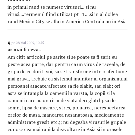
in primul rand se numesc virusuri....si nu
virusi....termenul fiind utilizat pt IT....si in al doilea
rand Mexico City se afla in America Centrala nu in Asia
q
pe 28 Mai 2009, 10:55
ar mai fi ceva..
Am citit articolul pe sarite si se poate sa fi sarit eu
peste acea parte, dar pentru ca un virus de raceala, de
gripa de ce doriti voi, sa se transforme intr-o afectiune
mai grava, trebuie ca sistemul imunitar al organismului
persoanei atacate/afectate sa fie slabit, sau slab; ori
asta se intampla la oamenii in varsta, la copii si la
oamenii care au un ritm de viata dereglat(lipsa de
somn, lipsa de miscare, stres, poluarea, nerespectarea
orelor de masa, mancarea nesanatoasa, medicamente
administrate gresit etc.); nu degeaba virusurile gripale
cunosc cea mai rapida dezvoltare in Asia si in orasele