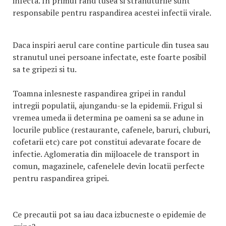
infecta. In primul rand tusea si stranuturile sunt
responsabile pentru raspandirea acestei infectii virale.
Daca inspiri aerul care contine particule din tusea sau
stranutul unei persoane infectate, este foarte posibil
sa te gripezi si tu.
Toamna inlesneste raspandirea gripei in randul
intregii populatii, ajungandu-se la epidemii. Frigul si
vremea umeda ii determina pe oameni sa se adune in
locurile publice (restaurante, cafenele, baruri, cluburi,
cofetarii etc) care pot constitui adevarate focare de
infectie. Aglomeratia din mijloacele de transport in
comun, magazinele, cafenelele devin locatii perfecte
pentru raspandirea gripei.
Ce precautii pot sa iau daca izbucneste o epidemie de