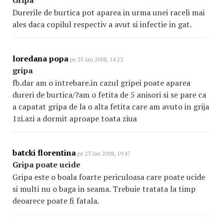
Gripa
Durerile de burtica pot aparea in urma unei raceli mai
ales daca copilul respectiv a avut si infectie in gat.
loredana popa
pe 25 Ian 2008, 14:23
gripa
fb.dar am o intrebare.in cazul gripei poate aparea
dureri de burtica/?am o fetita de 5 anisori si se pare ca
a capatat gripa de la o alta fetita care am avuto in grija
1zi.azi a dormit aproape toata ziua
batcki florentina
pe 23 Ian 2008, 19:47
Gripa poate ucide
Gripa este o boala foarte periculoasa care poate ucide
si multi nu o baga in seama. Trebuie tratata la timp
deoarece poate fi fatala.