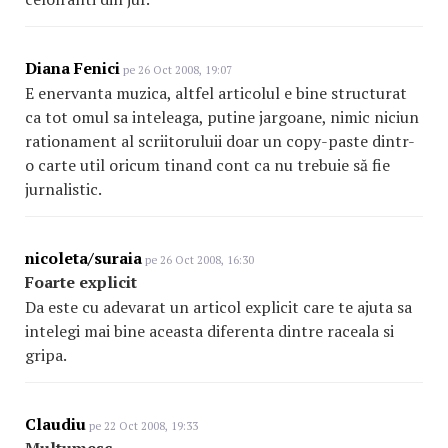
Diana Fenici
pe 26 Oct 2008, 19:07
E enervanta muzica, altfel articolul e bine structurat
ca tot omul sa inteleaga, putine jargoane, nimic niciun
rationament al scriitoruluii doar un copy-paste dintr-
o carte util oricum tinand cont ca nu trebuie să fie
jurnalistic.
nicoleta/suraia
pe 26 Oct 2008, 16:30
Foarte explicit
Da este cu adevarat un articol explicit care te ajuta sa
intelegi mai bine aceasta diferenta dintre raceala si
gripa.
Claudiu
pe 22 Oct 2008, 19:33