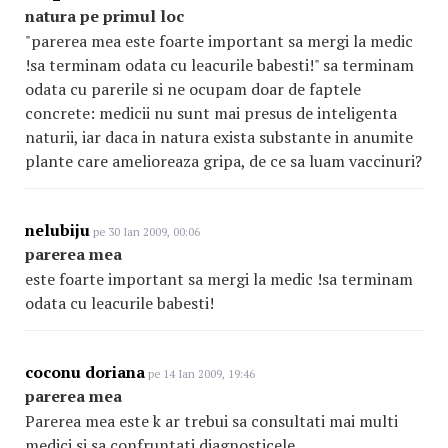
natura pe primul loc
"parerea mea este foarte important sa mergi la medic
!sa terminam odata cu leacurile babesti!" sa terminam
odata cu parerile si ne ocupam doar de faptele
concrete: medicii nu sunt mai presus de inteligenta
naturii, iar daca in natura exista substante in anumite
plante care amelioreaza gripa, de ce sa luam vaccinuri?
nelubiju
pe 30 Ian 2009, 00:06
parerea mea
este foarte important sa mergi la medic !sa terminam
odata cu leacurile babesti!
coconu doriana
pe 14 Ian 2009, 19:46
parerea mea
Parerea mea este k ar trebui sa consultati mai multi
medici si sa confruntati diagnosticele.