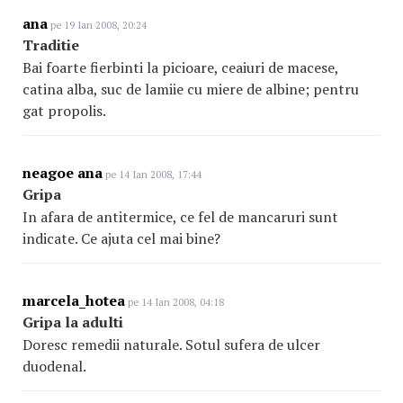
ana
pe 19 Ian 2008, 20:24
Traditie
Bai foarte fierbinti la picioare, ceaiuri de macese,
catina alba, suc de lamiie cu miere de albine; pentru
gat propolis.
neagoe ana
pe 14 Ian 2008, 17:44
Gripa
In afara de antitermice, ce fel de mancaruri sunt
indicate. Ce ajuta cel mai bine?
marcela_hotea
pe 14 Ian 2008, 04:18
Gripa la adulti
Doresc remedii naturale. Sotul sufera de ulcer
duodenal.