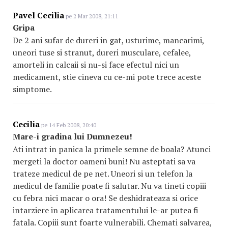
Pavel Cecilia
pe 2 Mar 2008, 21:11
Gripa
De 2 ani sufar de dureri in gat, usturime, mancarimi,
uneori tuse si stranut, dureri musculare, cefalee,
amorteli in calcaii si nu-si face efectul nici un
medicament, stie cineva cu ce-mi pote trece aceste
simptome.
Cecilia
pe 14 Feb 2008, 20:40
Mare-i gradina lui Dumnezeu!
Ati intrat in panica la primele semne de boala? Atunci
mergeti la doctor oameni buni! Nu asteptati sa va
trateze medicul de pe net. Uneori si un telefon la
medicul de familie poate fi salutar. Nu va tineti copiii
cu febra nici macar o ora! Se deshidrateaza si orice
intarziere in aplicarea tratamentului le-ar putea fi
fatala. Copiii sunt foarte vulnerabili. Chemati salvarea,