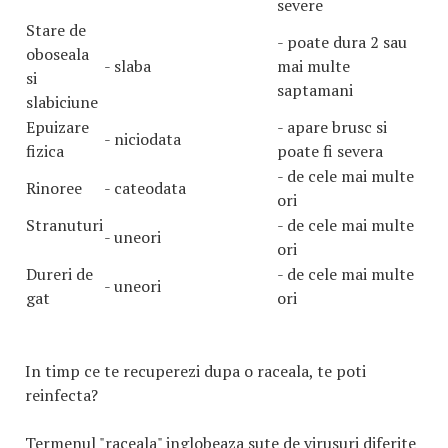
severe
Stare de
- poate dura 2 sau
oboseala
- slaba
mai multe
si
saptamani
slabiciune
Epuizare
- apare brusc si
- niciodata
fizica
poate fi severa
- de cele mai multe
Rinoree
- cateodata
ori
Stranuturi
- de cele mai multe
- uneori
ori
Dureri de
- de cele mai multe
- uneori
gat
ori
In timp ce te recuperezi dupa o raceala, te poti
reinfecta?
Termenul "raceala" inglobeaza sute de virusuri diferite