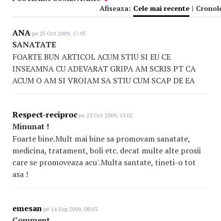
Afiseaza:
Cele mai recente
|
Cronol
ANA
pe 25 Oct 2009, 17:05
SANATATE
FOARTE BUN ARTICOL ACUM STIU SI EU CE
INSEAMNA CU ADEVARAT GRIPA AM SCRIS PT CA
ACUM O AM SI VROIAM SA STIU CUM SCAP DE EA
Respect-reciproc
pe 23 Oct 2009, 13:02
Minunat !
Foarte bine.Mult mai bine sa promovam sanatate,
medicina, tratament, boli etc. decat multe alte prosii
care se promoveaza acu'.Multa santate, tineti-o tot
asa !
emesan
pe 14 Sep 2009, 08:03
Comment