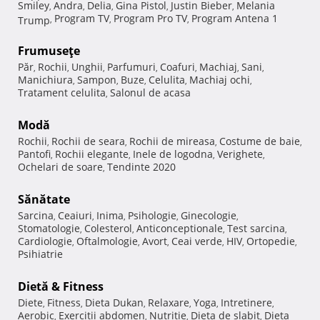
Smiley
Andra
Delia
Gina Pistol
Justin Bieber
Melania
,
,
,
,
,
Program TV
Program Pro TV
Program Antena 1
Trump
,
,
,
Frumuseţe
Păr
Rochii
Unghii
Parfumuri
Coafuri
Machiaj
Sani
,
,
,
,
,
,
,
Manichiura
Sampon
Buze
Celulita
Machiaj ochi
,
,
,
,
,
Tratament celulita
Salonul de acasa
,
Modă
Rochii
Rochii de seara
Rochii de mireasa
Costume de baie
,
,
,
,
Pantofi
Rochii elegante
Inele de logodna
Verighete
,
,
,
,
Ochelari de soare
Tendinte 2020
,
Sănătate
Sarcina
Ceaiuri
Inima
Psihologie
Ginecologie
,
,
,
,
,
Stomatologie
Colesterol
Anticonceptionale
Test sarcina
,
,
,
,
Cardiologie
Oftalmologie
Avort
Ceai verde
HIV
Ortopedie
,
,
,
,
,
,
Psihiatrie
Dietă & Fitness
Diete
Fitness
Dieta Dukan
Relaxare
Yoga
Intretinere
,
,
,
,
,
,
Aerobic
Exercitii abdomen
Nutritie
Dieta de slabit
Dieta
,
,
,
,