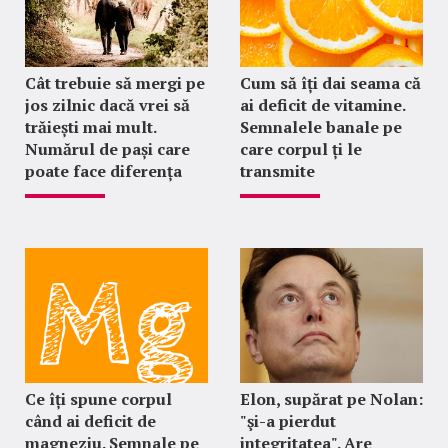
Cât trebuie să mergi pe
Cum să îți dai seama că
jos zilnic dacă vrei să
ai deficit de vitamine.
trăiești mai mult.
Semnalele banale pe
Numărul de pași care
care corpul ți le
poate face diferența
transmite
Ce îți spune corpul
Elon, supărat pe Nolan:
când ai deficit de
"şi-a pierdut
magneziu. Semnale pe
integritatea". Are