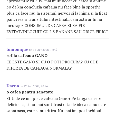
aproxiamtiv cu 50% mai mult decat cu cafea si anume
30 de km concluzia cafeaua nu face bine la sportivi
plus ca face rau la sistemul nervos si la inima si la ficat
pancreas si tranzitului intestinal...cam asta ar fii nu
incurajez CONSUMUL DE CAFEA SI SA FIE
EVITAT/INLOCUIT CU 2 3 BANANE SAU ORICE FRUCT
tumonique
pe 13 Oct 2008, 18:45
ref.la cafeaua GANO
CE ESTE GANO SI CU O POTI PROCURA? CU CE E
DIFERTA DE CAFEAUA NORMALA?
Daena
pe 27 Sep 2008, 20:46
o cafea pentru sanatate
Stiti de ce imi place cafeaua Gano? Pe langa ca este
delicioasa, si nu mai sunt frustrata de ideea ca nu este
sanatoasa, este si nutritiva. Nu mai imi pot inchipui