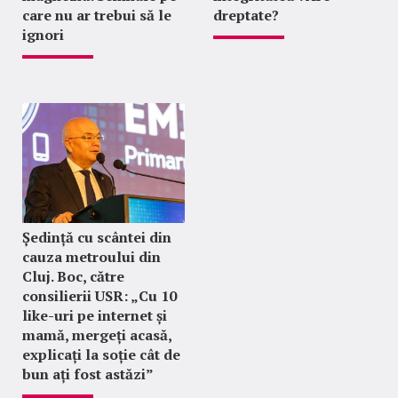
care nu ar trebui să le
dreptate?
ignori
Ședință cu scântei din
cauza metroului din
Cluj. Boc, către
consilierii USR: „Cu 10
like-uri pe internet și
mamă, mergeți acasă,
explicați la soție cât de
bun ați fost astăzi”