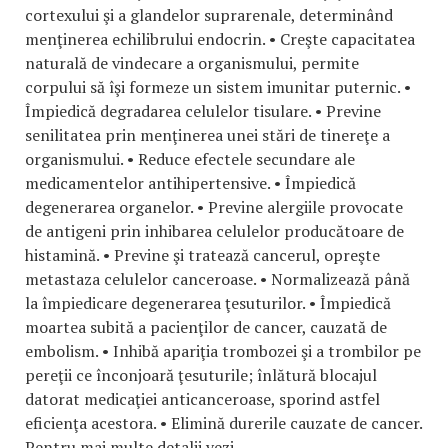
cortexului şi a glandelor suprarenale, determinând
menţinerea echilibrului endocrin. • Creşte capacitatea
naturală de vindecare a organismului, permite
corpului să îşi formeze un sistem imunitar puternic. •
Împiedică degradarea celulelor tisulare. • Previne
senilitatea prin menţinerea unei stări de tinereţe a
organismului. • Reduce efectele secundare ale
medicamentelor antihipertensive. • Împiedică
degenerarea organelor. • Previne alergiile provocate
de antigeni prin inhibarea celulelor producătoare de
histamină. • Previne şi tratează cancerul, opreşte
metastaza celulelor canceroase. • Normalizează până
la împiedicare degenerarea ţesuturilor. • Împiedică
moartea subită a pacienţilor de cancer, cauzată de
embolism. • Inhibă apariţia trombozei şi a trombilor pe
pereţii ce înconjoară ţesuturile; înlătură blocajul
datorat medicaţiei anticanceroase, sporind astfel
eficienţa acestora. • Elimină durerile cauzate de cancer.
Pentru mai multe detalii vezi