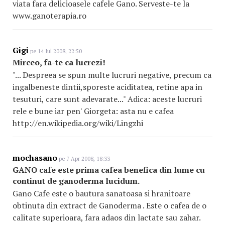
viata fara delicioasele cafele Gano. Serveste-te la
www.ganoterapia.ro
Gigi
pe 14 Iul 2008, 22:50
Mirceo, fa-te ca lucrezi!
"... Despreea se spun multe lucruri negative, precum ca
ingalbeneste dintii,sporeste aciditatea, retine apa in
tesuturi, care sunt adevarate..." Adica: aceste lucruri
rele e bune iar pen' Giorgeta: asta nu e cafea
http://en.wikipedia.org/wiki/Lingzhi
mochasano
pe 7 Apr 2008, 18:33
GANO cafe este prima cafea benefica din lume cu
continut de ganoderma lucidum.
Gano Cafe este o bautura sanatoasa si hranitoare
obtinuta din extract de Ganoderma . Este o cafea de o
calitate superioara, fara adaos din lactate sau zahar.