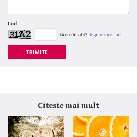
Cod
Greu de citit?
Regenerare cod
TRIMITE
Citeste mai mult