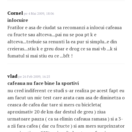
Cornel
pe 4 Mai 2009, 18:06
inlocuire
Fratilor e asa de ciudat sa recomanzi a inlocui cafeaua
cu fructe sau altceva...pai nu se poa pt k e
altceva...trebuie sa renunti la ea pur si simplu..e din
creieras...stiu k e greu doar e drog ce sa mai vb ...k si
fumatul si mai stiu eu ce ...bft !
vlad
pe 26 Feb 2009, 16:25
cafeaua nu face bine la sportivi
nu cred indiferent ce studi s-ar realiza pe acest fapt eu
am facut un mic test care arata cam asa de diminetza o
ceasca de cafea dar tare si mers cu bicicleta(
aproximativ 20 de km dar destul de greu ) ziua
urmatoare pauza ( ca sa elimin cafeaua ramasa ) si a 3-
a zii fara cafea ( dar cu fructe ) si am mers surprinzator