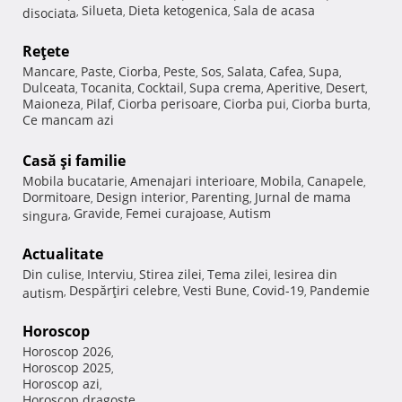
Silueta
Dieta ketogenica
Sala de acasa
disociata
,
,
,
Reţete
Mancare
Paste
Ciorba
Peste
Sos
Salata
Cafea
Supa
,
,
,
,
,
,
,
,
Dulceata
Tocanita
Cocktail
Supa crema
Aperitive
Desert
,
,
,
,
,
,
Maioneza
Pilaf
Ciorba perisoare
Ciorba pui
Ciorba burta
,
,
,
,
,
Ce mancam azi
Casă şi familie
Mobila bucatarie
Amenajari interioare
Mobila
Canapele
,
,
,
,
Dormitoare
Design interior
Parenting
Jurnal de mama
,
,
,
Gravide
Femei curajoase
Autism
singura
,
,
,
Actualitate
Din culise
Interviu
Stirea zilei
Tema zilei
Iesirea din
,
,
,
,
Despărţiri celebre
Vesti Bune
Covid-19
Pandemie
autism
,
,
,
,
Horoscop
Horoscop 2026
,
Horoscop 2025
,
Horoscop azi
,
Horoscop dragoste
,