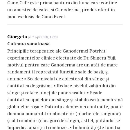
Gano Cafe este prima bautura din lume care contine
un amestec de cafea si Ganoderma, produs oferit in
mod exclusiv de Gano Excel.
Giorgeta
pe 7 Apr 2008, 18:28
Cafeaua sanatoasa
Principiile terapeutice ale Ganodermei Potrivit
experimentelor clinice efectuate de Dr. Shigeru Yuji,
motivul pentru care Ganoderma are un atât de mare
randament îl reprezintă funcţiile sale de bază, şi
anume: • Scade nivelul de colesterol din sânge şi
cantitatea de grăsimi. • Reduce nivelul zahărului din
sânge şi reface funcţiile pancreasului. • Scade
cantitatea lipidelor din sânge şi stabilizează membrană
globulelor roşii. • Datorită adenozinei continute, poate
diminua numărul trombocitelor (plachetele sanguine)
şi al trombilor (cheaguri de sânge), astfel, putându-se
împiedica apariţia trombozei. • Îmbunătăţeşte functia