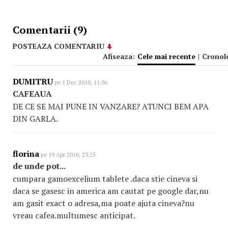
Comentarii (9)
POSTEAZA COMENTARIU
Afiseaza:
Cele mai recente
|
Cronol
DUMITRU
pe 1 Dec 2010, 11:06
CAFEAUA
DE CE SE MAI PUNE IN VANZARE? ATUNCI BEM APA
DIN GARLA.
florina
pe 19 Apr 2010, 23:25
de unde pot...
cumpara gamoexcelium tablete .daca stie cineva si
daca se gasesc in america am cautat pe google dar,nu
am gasit exact o adresa,ma poate ajuta cineva?nu
vreau cafea.multumesc anticipat.