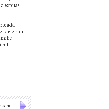
oc expuse
erioada
pe piele sau
amilie
icul
1
din
39