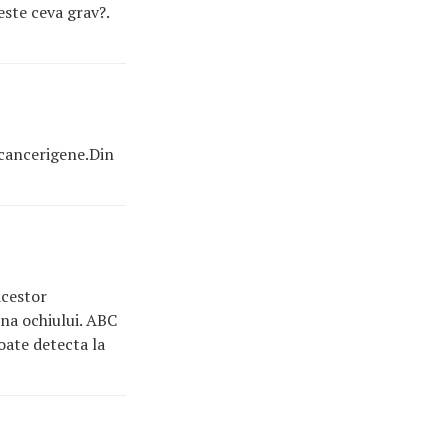
este ceva grav?.
 cancerigene.Din
acestor
ina ochiului. ABC
ate detecta la