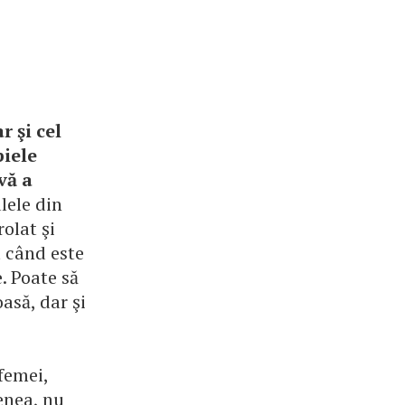
 şi cel
iele
vă a
lele din
olat şi
t când este
. Poate să
asă, dar şi
femei,
enea, nu