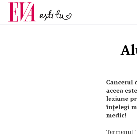
și 60 de ani. De ce te t
Carieră
pe măsură ce înaintez
Actualitate
Al
Cancerul d
aceea este
leziune pr
înţelegi m
medic!
Termenul "c