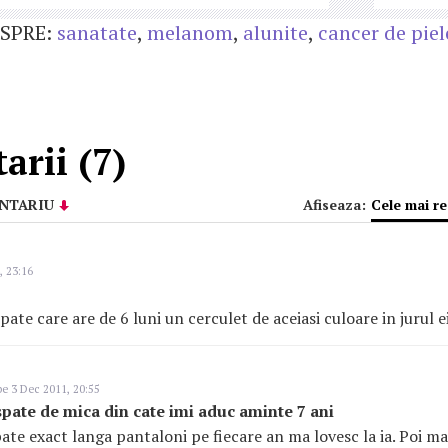
SPRE:
sanatate
,
melanom
,
alunite
,
cancer de piel
rii (7)
NTARIU
Afiseaza:
Cele mai r
, 23:16
ate care are de 6 luni un cerculet de aceiasi culoare in jurul ei
e 3 Dec 2011, 20:55
spate de mica din cate imi aduc aminte 7 ani
pate exact langa pantaloni pe fiecare an ma lovesc la ia. Poi m