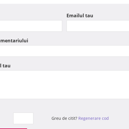
Emailul tau
omentariului
l tau
Greu de citit?
Regenerare cod