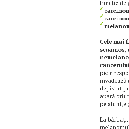
funcţie de 
carcinom
carcinom
melanom
Cele mai f
scuamos, 
nemelano
cancerulu
piele resp
invadează a
depistat pr
apară oriun
pe aluniţe 
La bărbaţi,
melanomul 