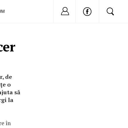
Nu ai cont?
Inregistreaza-
UM
cer
r, de
ţe o
ajuta să
gi la
re în