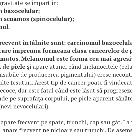
gravitate se împart în:
 bazocelular;
 scuamos (spinocelular);
ul.
recvent întâlnite sunt: carcinomul bazocelular
care impreuna formeaza clasa cancerelor de p
matos
.
Melanomul este forma cea mai agresi
i de piele
şi apare atunci când melanocitele (celu
onsabile de producerea pigmentului) cresc necontr
lte ţesuturi. Acest tip de cancer poate fi vindeca
ecoce, dar este fatal când este lăsat să progreseze
de pe suprafaţa corpului, pe piele aparent sănăto
(nevi nevocelulari).
 apare frecvent pe spate, trunchi, cap sau gât. La 
apare frecvent pe picioare sau trunchi. De asem