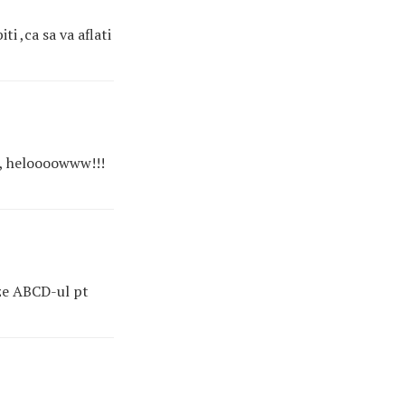
i ,ca sa va aflati
a, heloooowww!!!
eze ABCD-ul pt