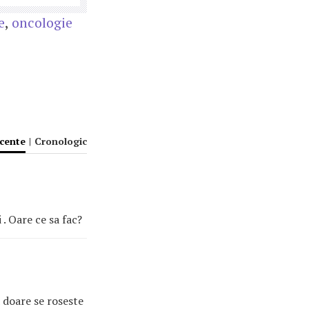
e
,
oncologie
ecente
|
Cronologic
 . Oare ce sa fac?
a doare se roseste