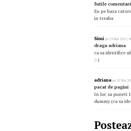
futile comentari
Eu pe baza catorv
in treaba
Simi
pe 23 Mai 2011, 0
draga adriana
ca sa identifice 
:-)
adriana
pe 22 Mai 20
pacat de pagini
In loc sa puneti 
dummy (ca sa iden
Postea