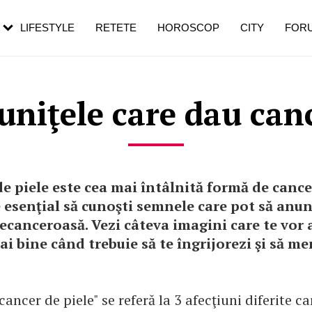
rezești mai des
Cât durează, cum te pregătești și cât
i în vârstă
de dureroasă este investigația
LIFESTYLE
RETETE
HOROSCOP
CITY
FOR
uniţele care dau can
e piele este cea mai întâlnită formă de cance
 esenţial să cunoşti semnele care pot să anun
ecanceroasă. Vezi câteva imagini care te vor 
ai bine când trebuie să te îngrijorezi şi să mer
ancer de piele" se referă la 3 afecţiuni diferite ca