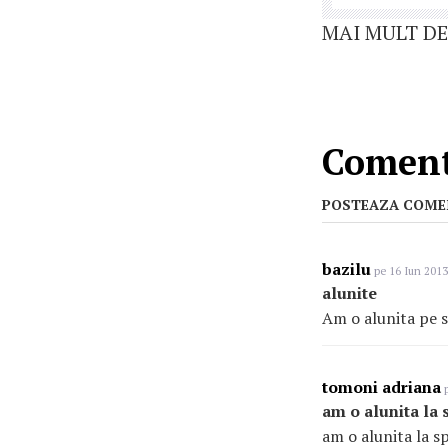
MAI MULT DE
Comenta
POSTEAZA COME
bazilu
pe 16 Iun 2013
alunite
Am o alunita pe sp
tomoni adriana
p
am o alunita la 
am o alunita la s