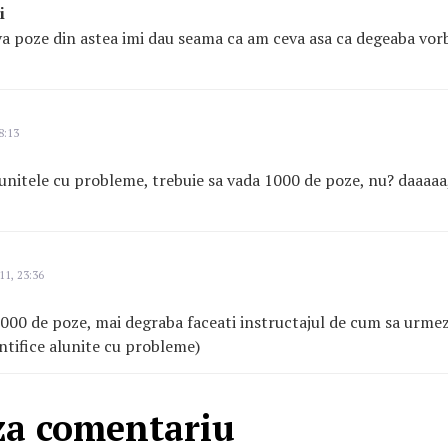
i
a poze din astea imi dau seama ca am ceva asa ca degeaba vorbit
8:13
alunitele cu probleme, trebuie sa vada 1000 de poze, nu? daaaa
11, 23:36
1000 de poze, mai degraba faceati instructajul de cum sa urm
tifice alunite cu probleme)
za comentariu