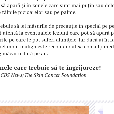
 să apară şi în zonele care sunt mai puţin sau del
e tălpile picioarelor sau pe palme.
ebuie să iei măsurile de precauţie în special pe p
 fii atentă la eventualele leziuni care pot să apară 
rile pe care le pot suferi aluniţele. Iar dacă ai în f
melanom malign este recomandat să consulţi med
 măcar o dată pe an.
nele care trebuie să te îngrijoreze!
o: CBS News/The Skin Cancer Foundation