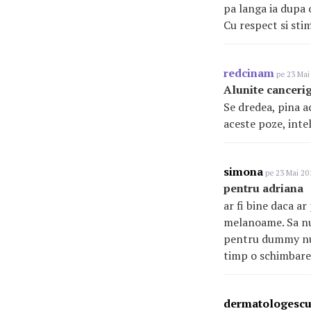
pa langa ia dupa o
Cu respect si sti
redcinam
pe 23 Mai 
Alunite canceri
Se dredea, pina a
aceste poze, intele
simona
pe 23 Mai 201
pentru adriana
ar fi bine daca a
melanoame. Sa nu 
pentru dummy nu 
timp o schimbare 
dermatologesc