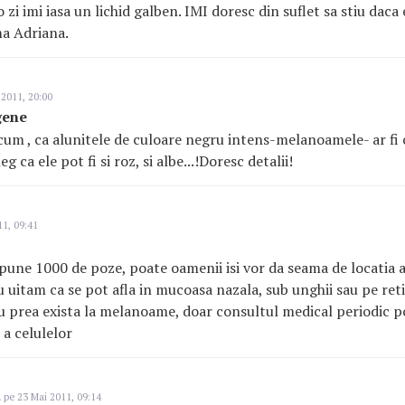
 zi imi iasa un lichid galben. IMI doresc din suflet sa stiu daca 
ma Adriana.
2011, 20:00
gene
cum , ca alunitele de culoare negru intens-melanoamele- ar fi
g ca ele pot fi si roz, si albe...!Doresc detalii!
1, 09:41
r pune 1000 de poze, poate oamenii isi vor da seama de locatia 
uitam ca se pot afla in mucoasa nazala, sub unghii sau pe ret
prea exista la melanoame, doar consultul medical periodic po
a celulelor
u
pe 23 Mai 2011, 09:14