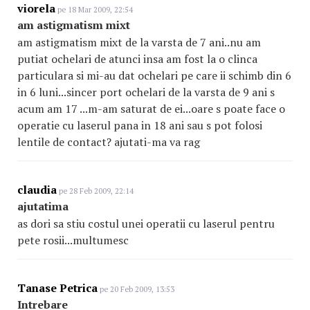
viorela
pe 18 Mar 2009, 22:54
am astigmatism mixt
am astigmatism mixt de la varsta de 7 ani..nu am
putiat ochelari de atunci insa am fost la o clinca
particulara si mi-au dat ochelari pe care ii schimb din 6
in 6 luni...sincer port ochelari de la varsta de 9 ani s
acum am 17 ...m-am saturat de ei...oare s poate face o
operatie cu laserul pana in 18 ani sau s pot folosi
lentile de contact? ajutati-ma va rag
claudia
pe 28 Feb 2009, 22:14
ajutatima
as dori sa stiu costul unei operatii cu laserul pentru
pete rosii...multumesc
Tanase Petrica
pe 20 Feb 2009, 13:53
Intrebare