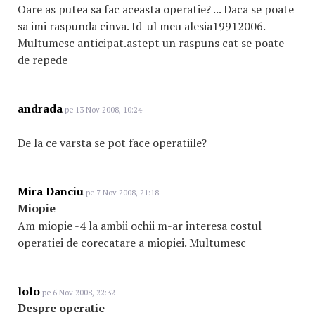
Oare as putea sa fac aceasta operatie? ... Daca se poate
sa imi raspunda cinva. Id-ul meu alesia19912006.
Multumesc anticipat.astept un raspuns cat se poate
de repede
andrada
pe 13 Nov 2008, 10:24
_
De la ce varsta se pot face operatiile?
Mira Danciu
pe 7 Nov 2008, 21:18
Miopie
Am miopie -4 la ambii ochii m-ar interesa costul
operatiei de corecatare a miopiei. Multumesc
lolo
pe 6 Nov 2008, 22:32
Despre operatie