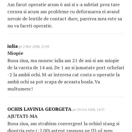
Am facut operatie acum 6 ani si s-a subtiat prea tare
cornea si acum am probleme cu deformarea ei avand
nevoie de lentile de contact dure, parerea mea este sa
nu va faceti operatie.
iulia
pe 2 Nov 2008, 21:09
Miopie
Buna ziua, ma nunesc iulia am 21 de ani si am miopie
de la varsta de 14 ani. De 1 an si jumatate port ochelari
-2 la ambii ochi. M-ar interesa cat costa o operatie la
ambii ochi sa pot scapa de aceasta boala. Va
multumesc!
OCHIS LAVINIA GEORGETA
pe 29 Oct 2008, 14:37
AJUTATI-MA
Buna ziua, am strabism convergent la ochiul stang si
dioptria este (-2.00) astept raspuns pe ID-ul meu