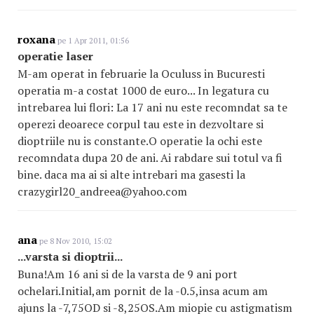
roxana
pe 1 Apr 2011, 01:56
operatie laser
M-am operat in februarie la Oculuss in Bucuresti
operatia m-a costat 1000 de euro... In legatura cu
intrebarea lui flori: La 17 ani nu este recomndat sa te
operezi deoarece corpul tau este in dezvoltare si
dioptriile nu is constante.O operatie la ochi este
recomndata dupa 20 de ani. Ai rabdare sui totul va fi
bine. daca ma ai si alte intrebari ma gasesti la
crazygirl20_andreea@yahoo.com
ana
pe 8 Nov 2010, 15:02
...varsta si dioptrii...
Buna!Am 16 ani si de la varsta de 9 ani port
ochelari.Initial,am pornit de la -0.5,insa acum am
ajuns la -7,75OD si -8,25OS.Am miopie cu astigmatism