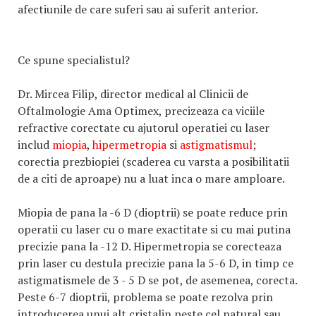
afectiunile de care suferi sau ai suferit anterior.
Ce spune specialistul?
Dr. Mircea Filip, director medical al Clinicii de
Oftalmologie Ama Optimex, precizeaza ca viciile
refractive corectate cu ajutorul operatiei cu laser
includ
miopia
,
hipermetropia
si
astigmatismul
;
corectia prezbiopiei (scaderea cu varsta a posibilitatii
de a citi de aproape) nu a luat inca o mare amploare.
Miopia de pana la -6 D (dioptrii) se poate reduce prin
operatii cu laser cu o mare exactitate si cu mai putina
precizie pana la -12 D. Hipermetropia se corecteaza
prin laser cu destula precizie pana la 5-6 D, in timp ce
astigmatismele de 3 - 5 D se pot, de asemenea, corecta.
Peste 6-7 dioptrii, problema se poate rezolva prin
introducerea unui alt cristalin peste cel natural sau