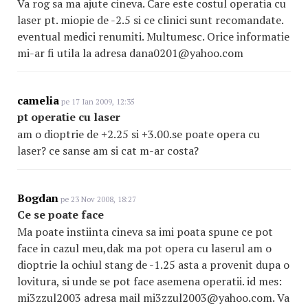
Va rog sa ma ajute cineva. Care este costul operatia cu
laser pt. miopie de -2.5 si ce clinici sunt recomandate.
eventual medici renumiti. Multumesc. Orice informatie
mi-ar fi utila la adresa dana0201@yahoo.com
camelia
pe 17 Ian 2009, 12:35
pt operatie cu laser
am o dioptrie de +2.25 si +3.00.se poate opera cu
laser? ce sanse am si cat m-ar costa?
Bogdan
pe 23 Nov 2008, 18:27
Ce se poate face
Ma poate instiinta cineva sa imi poata spune ce pot
face in cazul meu,dak ma pot opera cu laserul am o
dioptrie la ochiul stang de -1.25 asta a provenit dupa o
lovitura, si unde se pot face asemena operatii. id mes:
mi3zzul2003 adresa mail mi3zzul2003@yahoo.com. Va