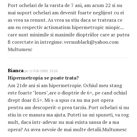
Port ochelari de la varsta de 7 ani, am acum 22 si nu
mai suport ochelari am devenit foarte neglijent cu ei
as vrea sa renunt. As vrea sa stiu daca se trateaza ce
am eu respectiv actismatism hipermetropic miopic...
care sunt minimile si maximile dioptriilor care ar putea
fi corectate in intregime. versusblack@yahoo.com
Multumesc
Bianca
pe 11 Feb 2009, 13:20
Hipermetropia se poate trata?
Am 21de ani si am hipermetropie. Ochiul meu stang
este foarte "lenes",are o dioptrie de 6+, pe cand ochiul
drept doar 0.5+. Mi s-a spus ca nu ma pot opera
pentru am descoperit-o prea tarziu. Port ochelari si nu
stiu in ce masura ma ajuta. Puteti sa-mi spuneti, va rog
mult, daca intr-adevar nu mai exista sansa de a ma
opera? As avea nevoie de mai multe detalii.Multumesc