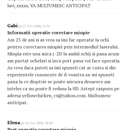
lavi_xxxxx. VA MULTUMESC ANTICIPAT
Gabi
pe 27 Oct 2008, 21:31
Informatii operatie corectare miopie
Am 23 de ani si as vrea sa imi fac operatie la ochi
pentru corectarea miopiei prin intermediul laserului.
Miopia este una mica (-2D la ambii ochi) si pana acum
am purtat ochelari si inca port pana voi face operatia.
As vrea daca puteti sa imi spuneti cat ar costa si din
experientele cunoscute de d-voastra sa-mi spuneti
pana la ce dioptrie se poate micsora deoarece am
inteles ca nu poate fi redusa la 0D. Astept raspuns pe
adresa yellowchicken_cs@yahoo.com. Multumesc
anticipat.
Elena
pe 26 Oct 2008, 18:43
Pret operatie corectare miopie