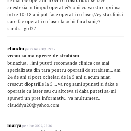
se mai fac operatii la ochi cu bisturiul/? se face
anestezia in timpul operatiei?copii cu varsta cuprinsa
intre 10-18 ani pot face operatii cu laser//eyista clinici
care fac operatii cu laser la ochii fara banii/?
sandra_girl27
claudiu
pe 29 Iul 2009, 09:17
vreau sa ma operez de strabism
bunaziua ... imi puteti recomanda clinica cea mai
specializata din tara pentru operatii de strabism... am
24 de ani si port ochelari de la 5 ani si acum miau
crescut dioptriile la 5 ... va rog sami spuneti si daka e
operatie cu laser sau cu altceva si daka puteti sa-mi
spuneti un pret informativ... va multumesc..
clauddyu20@yahoo.com
marya
pe 4 Iun 2009, 22:26