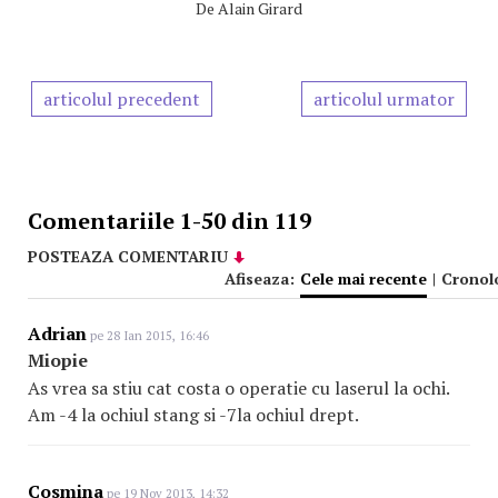
De
Alain Girard
articolul precedent
articolul urmator
Comentariile 1-50 din 119
POSTEAZA COMENTARIU
Afiseaza:
Cele mai recente
|
Cronol
Adrian
pe 28 Ian 2015, 16:46
Miopie
As vrea sa stiu cat costa o operatie cu laserul la ochi.
Am -4 la ochiul stang si -7la ochiul drept.
Cosmina
pe 19 Nov 2013, 14:32