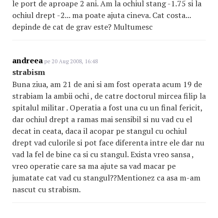
le port de aproape 2 ani. Am la ochiul stang -1.75 si la
ochiul drept -2... ma poate ajuta cineva. Cat costa...
depinde de cat de grav este? Multumesc
andreea
pe 20 Aug 2008, 16:48
strabism
Buna ziua, am 21 de ani si am fost operata acum 19 de
strabiam la ambii ochi , de catre doctorul mircea filip la
spitalul militar . Operatia a fost una cu un final fericit,
dar ochiul drept a ramas mai sensibil si nu vad cu el
decat in ceata, daca il acopar pe stangul cu ochiul
drept vad culorile si pot face diferenta intre ele dar nu
vad la fel de bine ca si cu stangul. Exista vreo sansa ,
vreo operatie care sa ma ajute sa vad macar pe
jumatate cat vad cu stangul??Mentionez ca asa m-am
nascut cu strabism.