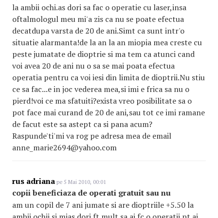
la ambii ochi.as dori sa fac o operatie cu laser,insa
oftalmologul meu mi'a zis ca nu se poate efectua
decatdupa varsta de 20 de ani.Simt ca sunt intr'o
situatie alarmanta!de la an la an miopia mea creste cu
peste jumatate de dioptrie si ma tem ca atunci cand
voi avea 20 de ani nu o sa se mai poata efectua
operatia pentru ca voi iesi din limita de dioptrii.Nu stiu
ce sa fac...e in joc vederea mea,si imi e frica sa nu o
pierd!voi ce ma sfatuiti?exista vreo posibilitate sa o
pot face mai curand de 20 de ani,sau tot ce imi ramane
de facut este sa astept ca si pana acum?
Raspunde'ti'mi va rog pe adresa mea de email
anne_marie2694@yahoo.com
rus adriana
pe 5 Mai 2010, 00:01
copii beneficiaza de operati gratuit sau nu
am un copil de 7 ani jumate si are dioptriile +5.50 la
ambii ochii si mias dori ft mult sa ai fc o operatii pt ai