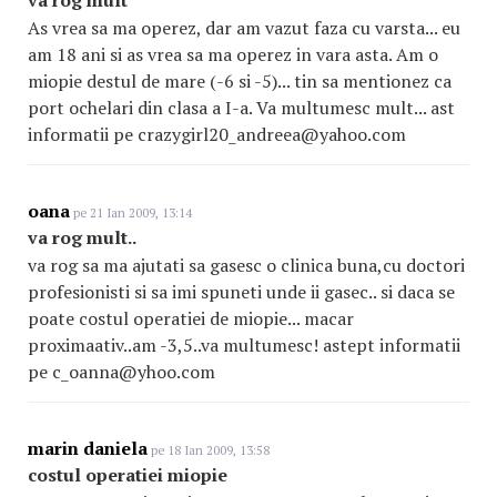
va rog mult
As vrea sa ma operez, dar am vazut faza cu varsta... eu
am 18 ani si as vrea sa ma operez in vara asta. Am o
miopie destul de mare (-6 si -5)... tin sa mentionez ca
port ochelari din clasa a I-a. Va multumesc mult... ast
informatii pe crazygirl20_andreea@yahoo.com
oana
pe 21 Ian 2009, 13:14
va rog mult..
va rog sa ma ajutati sa gasesc o clinica buna,cu doctori
profesionisti si sa imi spuneti unde ii gasec.. si daca se
poate costul operatiei de miopie... macar
proximaativ..am -3,5..va multumesc! astept informatii
pe c_oanna@yhoo.com
marin daniela
pe 18 Ian 2009, 13:58
costul operatiei miopie