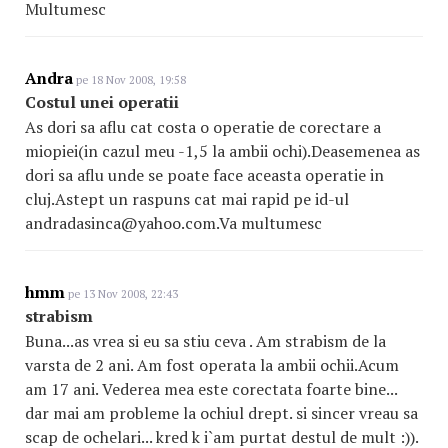
Multumesc
Andra
pe 18 Nov 2008, 19:58
Costul unei operatii
As dori sa aflu cat costa o operatie de corectare a
miopiei(in cazul meu -1,5 la ambii ochi).Deasemenea as
dori sa aflu unde se poate face aceasta operatie in
cluj.Astept un raspuns cat mai rapid pe id-ul
andradasinca@yahoo.com.Va multumesc
hmm
pe 13 Nov 2008, 22:43
strabism
Buna...as vrea si eu sa stiu ceva . Am strabism de la
varsta de 2 ani. Am fost operata la ambii ochii.Acum
am 17 ani. Vederea mea este corectata foarte bine...
dar mai am probleme la ochiul drept. si sincer vreau sa
scap de ochelari... kred k i`am purtat destul de mult :)).