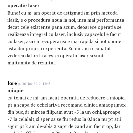
operatie laser
Buna! eu m-am operat de astigmatism prin metoda
ilasik, e o procedura noua la noi, insa mai performanta
decat cele existente pana acum, deoarece operatia se
realizeaza integral cu laser, inclusiv capacelul e facut
cu laser, asa ca recuperarea e mai rapida si pot spune
asta din propria experienta. Eu mi-am recapatat
vederea datorita acestei operatii laser si sunt f
multumita de rezultat.
lore
pe 26 Nov 2012, 13:45
miopie
eu tcmai ce mi-am facut operatia de reducere a miopiei
pt a scapa de ochelari.va recomand clinica amaoptimex
din buc,dr mircea filip.am avut -5 la un ochi,aproape
-7 la celalalt,si sper sa se fiu redus la 0.inca nu pt stii
sigur pt k am de-abia 2 sapt de cand am facut op,dar