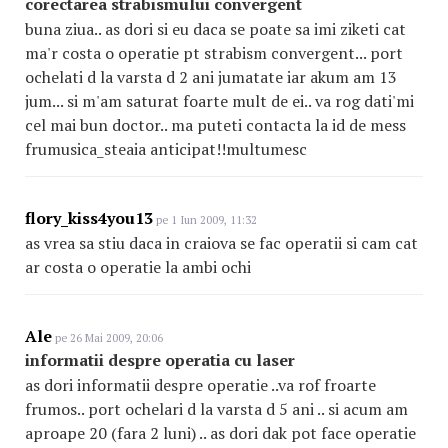
corectarea strabismului convergent
buna ziua.. as dori si eu daca se poate sa imi ziketi cat
ma'r costa o operatie pt strabism convergent... port
ochelati d la varsta d 2 ani jumatate iar akum am 13
jum... si m'am saturat foarte mult de ei.. va rog dati'mi
cel mai bun doctor.. ma puteti contacta la id de mess
frumusica_steaia anticipat!!multumesc
flory_kiss4you13
pe 1 Iun 2009, 11:32
as vrea sa stiu daca in craiova se fac operatii si cam cat
ar costa o operatie la ambi ochi
Ale
pe 26 Mai 2009, 20:06
informatii despre operatia cu laser
as dori informatii despre operatie ..va rof froarte
frumos.. port ochelari d la varsta d 5 ani .. si acum am
aproape 20 (fara 2 luni) .. as dori dak pot face operatie