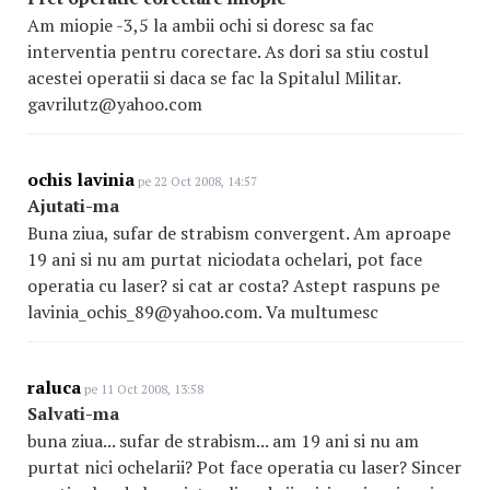
Am miopie -3,5 la ambii ochi si doresc sa fac
interventia pentru corectare. As dori sa stiu costul
acestei operatii si daca se fac la Spitalul Militar.
gavrilutz@yahoo.com
ochis lavinia
pe 22 Oct 2008, 14:57
Ajutati-ma
Buna ziua, sufar de strabism convergent. Am aproape
19 ani si nu am purtat niciodata ochelari, pot face
operatia cu laser? si cat ar costa? Astept raspuns pe
lavinia_ochis_89@yahoo.com. Va multumesc
raluca
pe 11 Oct 2008, 13:58
Salvati-ma
buna ziua... sufar de strabism... am 19 ani si nu am
purtat nici ochelarii? Pot face operatia cu laser? Sincer