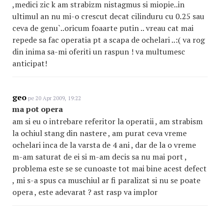
,medici zic k am strabizm nistagmus si miopie..in
ultimul an nu mi-o crescut decat cilinduru cu 0.25 sau
ceva de genu`..oricum foaarte putin .. vreau cat mai
repede sa fac operatia pt a scapa de ochelari ..:( va rog
din inima sa-mi oferiti un raspun ! va multumesc
anticipat!
geo
pe 20 Apr 2009, 19:22
ma pot opera
am si eu o intrebare referitor la operatii , am strabism
la ochiul stang din nastere , am purat ceva vreme
ochelari inca de la varsta de 4 ani , dar de la o vreme
m-am saturat de ei si m-am decis sa nu mai port ,
problema este se se cunoaste tot mai bine acest defect
, mi s-a spus ca muschiul ar fi paralizat si nu se poate
opera , este adevarat ? ast rasp va implor