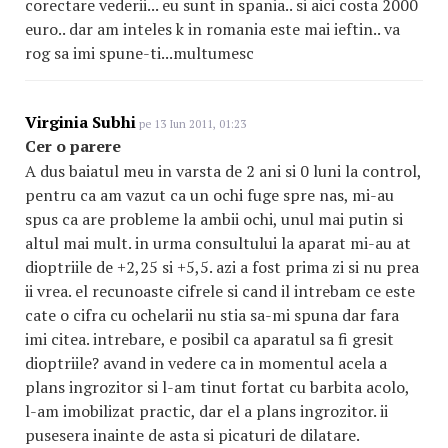
corectare vederii... eu sunt in spania.. si aici costa 2000
euro.. dar am inteles k in romania este mai ieftin.. va
rog sa imi spune-ti...multumesc
Virginia Subhi
pe 13 Iun 2011, 01:23
Cer o parere
A dus baiatul meu in varsta de 2 ani si 0 luni la control,
pentru ca am vazut ca un ochi fuge spre nas, mi-au
spus ca are probleme la ambii ochi, unul mai putin si
altul mai mult. in urma consultului la aparat mi-au at
dioptriile de +2,25 si +5,5. azi a fost prima zi si nu prea
ii vrea. el recunoaste cifrele si cand il intrebam ce este
cate o cifra cu ochelarii nu stia sa-mi spuna dar fara
imi citea. intrebare, e posibil ca aparatul sa fi gresit
dioptriile? avand in vedere ca in momentul acela a
plans ingrozitor si l-am tinut fortat cu barbita acolo,
l-am imobilizat practic, dar el a plans ingrozitor. ii
pusesera inainte de asta si picaturi de dilatare.