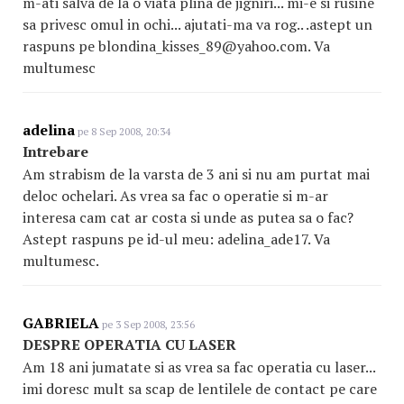
m-ati salva de la o viata plina de jigniri... mi-e si rusine
sa privesc omul in ochi... ajutati-ma va rog.. .astept un
raspuns pe blondina_kisses_89@yahoo.com. Va
multumesc
adelina
pe 8 Sep 2008, 20:34
Intrebare
Am strabism de la varsta de 3 ani si nu am purtat mai
deloc ochelari. As vrea sa fac o operatie si m-ar
interesa cam cat ar costa si unde as putea sa o fac?
Astept raspuns pe id-ul meu: adelina_ade17. Va
multumesc.
GABRIELA
pe 3 Sep 2008, 23:56
DESPRE OPERATIA CU LASER
Am 18 ani jumatate si as vrea sa fac operatia cu laser...
imi doresc mult sa scap de lentilele de contact pe care