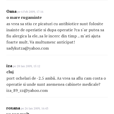
Oana
pe 6 Feb 2009, 17:16
o mare rugaminte
as vrea sa stiu ce picaturi cu antibiotice sunt folosite
inainte de operiatie si dupa operatie ?ca s`ar putea sa
fiu alergica la ele..sa le incerc din timp .. m`ati ajuta
foarte mult. Va multumesc anticipat!
sadykutza@yahoo.com
iza
pe 28 Ian 2009, 15:12
cluj
port ochelari de -2.5 ambii. As vrea sa aflu cam costa o
operatie si unde sunt asemenea cabinete medicale?
iza_89_zz@yahoo.com
roxana
pe 26 Ian 2009, 16:43