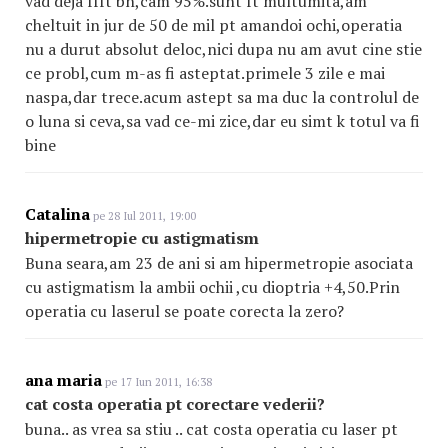
vad deja ffft bn,cam 95%.sunt ft multumita,am
cheltuit in jur de 50 de mil pt amandoi ochi,operatia
nu a durut absolut deloc,nici dupa nu am avut cine stie
ce probl,cum m-as fi asteptat.primele 3 zile e mai
naspa,dar trece.acum astept sa ma duc la controlul de
o luna si ceva,sa vad ce-mi zice,dar eu simt k totul va fi
bine
Catalina
pe 28 Iul 2011, 19:00
hipermetropie cu astigmatism
Buna seara,am 23 de ani si am hipermetropie asociata
cu astigmatism la ambii ochii ,cu dioptria +4,50.Prin
operatia cu laserul se poate corecta la zero?
ana maria
pe 17 Iun 2011, 16:38
cat costa operatia pt corectare vederii?
buna.. as vrea sa stiu .. cat costa operatia cu laser pt