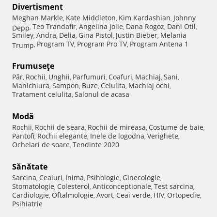
Divertisment
Meghan Markle
Kate Middleton
Kim Kardashian
Johnny
,
,
,
Teo Trandafir
Angelina Jolie
Dana Rogoz
Dani Otil
Depp
,
,
,
,
,
Smiley
Andra
Delia
Gina Pistol
Justin Bieber
Melania
,
,
,
,
,
Program TV
Program Pro TV
Program Antena 1
Trump
,
,
,
Frumuseţe
Păr
Rochii
Unghii
Parfumuri
Coafuri
Machiaj
Sani
,
,
,
,
,
,
,
Manichiura
Sampon
Buze
Celulita
Machiaj ochi
,
,
,
,
,
Tratament celulita
Salonul de acasa
,
Modă
Rochii
Rochii de seara
Rochii de mireasa
Costume de baie
,
,
,
,
Pantofi
Rochii elegante
Inele de logodna
Verighete
,
,
,
,
Ochelari de soare
Tendinte 2020
,
Sănătate
Sarcina
Ceaiuri
Inima
Psihologie
Ginecologie
,
,
,
,
,
Stomatologie
Colesterol
Anticonceptionale
Test sarcina
,
,
,
,
Cardiologie
Oftalmologie
Avort
Ceai verde
HIV
Ortopedie
,
,
,
,
,
,
Psihiatrie