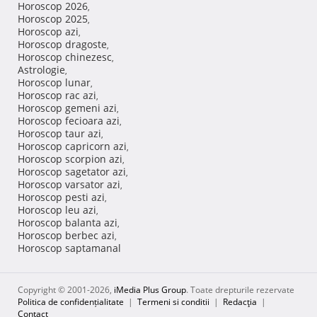
Horoscop 2026
,
Horoscop 2025
,
Horoscop azi
,
Horoscop dragoste
,
Horoscop chinezesc
,
Astrologie
,
Horoscop lunar
,
Horoscop rac azi
,
Horoscop gemeni azi
,
Horoscop fecioara azi
,
Horoscop taur azi
,
Horoscop capricorn azi
,
Horoscop scorpion azi
,
Horoscop sagetator azi
,
Horoscop varsator azi
,
Horoscop pesti azi
,
Horoscop leu azi
,
Horoscop balanta azi
,
Horoscop berbec azi
,
Horoscop saptamanal
Copyright © 2001-2026,
iMedia Plus Group
. Toate drepturile rezervate
Politica de confidențialitate
|
Termeni si conditii
|
Redacţia
|
Contact