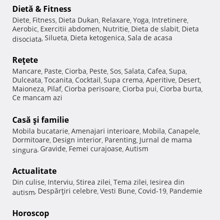
Dietă & Fitness
Diete
Fitness
Dieta Dukan
Relaxare
Yoga
Intretinere
,
,
,
,
,
,
Aerobic
Exercitii abdomen
Nutritie
Dieta de slabit
Dieta
,
,
,
,
Silueta
Dieta ketogenica
Sala de acasa
disociata
,
,
,
Reţete
Mancare
Paste
Ciorba
Peste
Sos
Salata
Cafea
Supa
,
,
,
,
,
,
,
,
Dulceata
Tocanita
Cocktail
Supa crema
Aperitive
Desert
,
,
,
,
,
,
Maioneza
Pilaf
Ciorba perisoare
Ciorba pui
Ciorba burta
,
,
,
,
,
Ce mancam azi
Casă şi familie
Mobila bucatarie
Amenajari interioare
Mobila
Canapele
,
,
,
,
Dormitoare
Design interior
Parenting
Jurnal de mama
,
,
,
Gravide
Femei curajoase
Autism
singura
,
,
,
Actualitate
Din culise
Interviu
Stirea zilei
Tema zilei
Iesirea din
,
,
,
,
Despărţiri celebre
Vesti Bune
Covid-19
Pandemie
autism
,
,
,
,
Horoscop