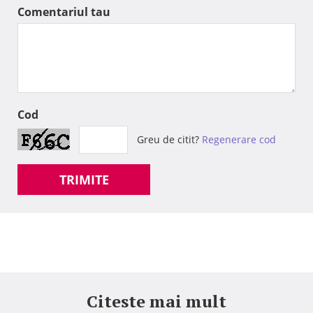
Comentariul tau
Cod
Greu de citit?
Regenerare cod
TRIMITE
Citeste mai mult