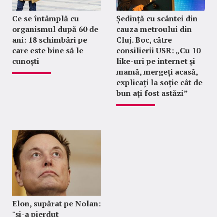
Ce se întâmplă cu
Ședință cu scântei din
organismul după 60 de
cauza metroului din
ani: 18 schimbări pe
Cluj. Boc, către
care este bine să le
consilierii USR: „Cu 10
cunoști
like-uri pe internet și
mamă, mergeți acasă,
explicați la soție cât de
bun ați fost astăzi”
Elon, supărat pe Nolan:
"şi-a pierdut