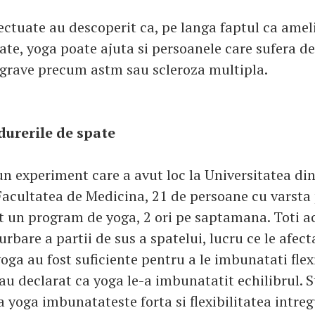
fectuate au descoperit ca, pe langa faptul ca ame
pate, yoga poate ajuta si persoanele care sufera 
grave precum astm sau scleroza multipla.
durerile de spate
un experiment care a avut loc la Universitatea din
Facultatea de Medicina, 21 de persoane cu varsta
t un program de yoga, 2 ori pe saptamana. Toti ac
rbare a partii de sus a spatelui, lucru ce le afect
oga au fost suficiente pentru a le imbunatati flex
au declarat ca yoga le-a imbunatatit echilibrul. S
 yoga imbunatateste forta si flexibilitatea intreg