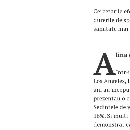
Cercetarile e
durerile de s
sanatate mai 
A
lina 
Intr-
Los Angeles, 
ani au incepu
prezentau o cu
Sedintele de y
18%. Si multi 
demonstrat ca