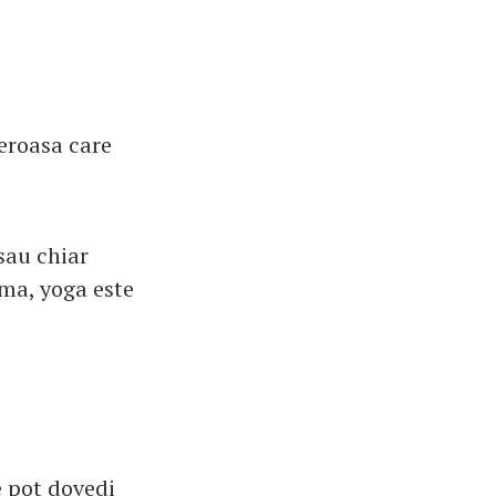
eroasa care
sau chiar
rma, yoga este
e pot dovedi