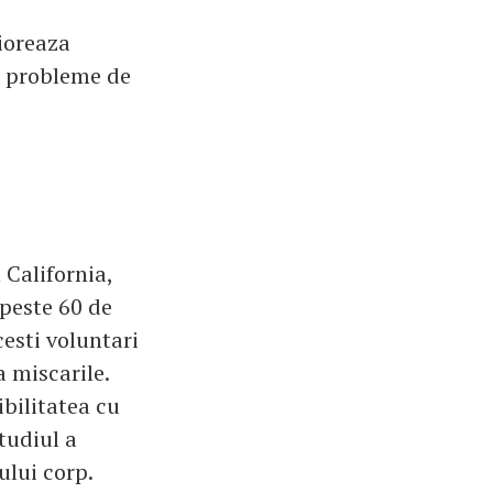
lioreaza
de probleme de
 California,
 peste 60 de
esti voluntari
a miscarile.
ibilitatea cu
tudiul a
ului corp.