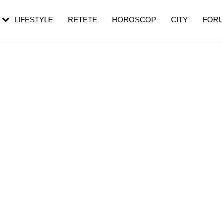
rezești mai des
Cât durează, cum te pregătești și cât
i în vârstă
de dureroasă este investigația
LIFESTYLE
RETETE
HOROSCOP
CITY
FOR