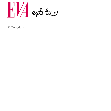
și 60 de ani. De ce te t
Carieră
pe măsură ce înaintez
Actualitate
© Copyright: