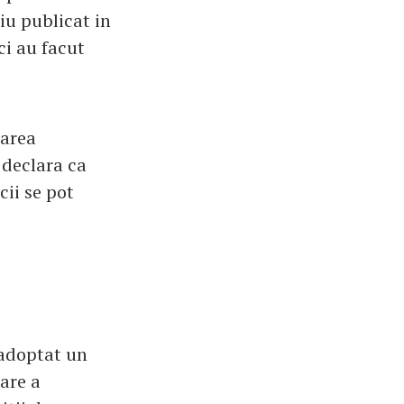
iu publicat in
ci au facut
uarea
i declara ca
ii se pot
 adoptat un
are a