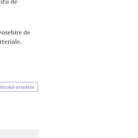
itii de
eosebire de
rteriale.
ticolul urmator