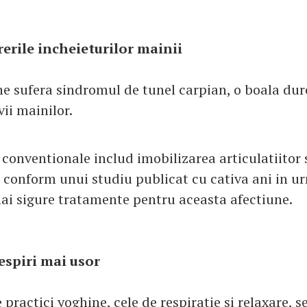
erile incheieturilor mainii
e sufera sindromul de tunel carpian, o boala dur
ii mainilor.
conventionale includ imobilizarea articulatiitor 
r conform unui studiu publicat cu cativa ani in u
mai sigure tratamente pentru aceasta afectiune.
respiri mai usor
 practici yoghine, cele de respiratie si relaxare, s