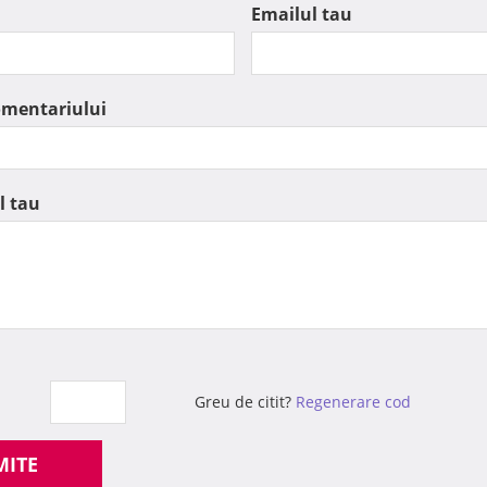
Emailul tau
omentariului
l tau
Greu de citit?
Regenerare cod
MITE