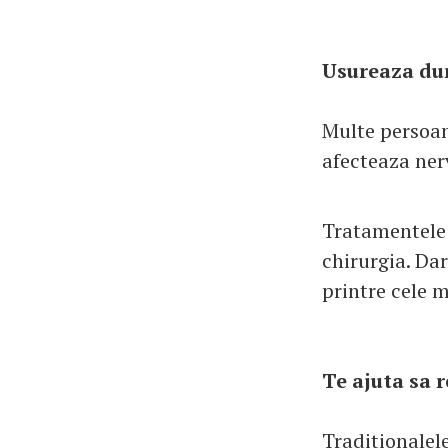
Usureaza dur
Multe persoan
afecteaza nerv
Tratamentele 
chirurgia. Da
printre cele 
Te ajuta sa 
Traditionalele