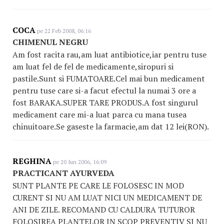
COCA
pe 22 Feb 2008, 06:16
CHIMENUL NEGRU
Am fost racita rau,am luat antibiotice,iar pentru tuse
am luat fel de fel de medicamente,siropuri si
pastile.Sunt si FUMATOARE.Cel mai bun medicament
pentru tuse care si-a facut efectul la numai 3 ore a
fost BARAKA.SUPER TARE PRODUS.A fost singurul
medicament care mi-a luat parca cu mana tusea
chinuitoare.Se gaseste la farmacie,am dat 12 lei(RON).
REGHINA
pe 20 Iun 2006, 16:09
PRACTICANT AYURVEDA
SUNT PLANTE PE CARE LE FOLOSESC IN MOD
CURENT SI NU AM LUAT NICI UN MEDICAMENT DE
ANI DE ZILE. RECOMAND CU CALDURA TUTUROR
FOLOSIREA PLANTELOR IN SCOP PREVENTIV SI NU