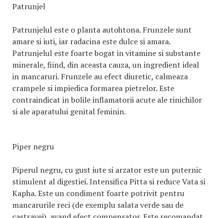
Patrunjel
Patrunjelul este o planta autohtona. Frunzele sunt
amare si iuti, iar radacina este dulce si amara.
Patrunjelul este foarte bogat in vitamine si substante
minerale, fiind, din aceasta cauza, un ingredient ideal
in mancaruri. Frunzele au efect diuretic, calmeaza
crampele si impiedica formarea pietrelor. Este
contraindicat in bolile inflamatorii acute ale rinichilor
si ale aparatului genital feminin.
Piper negru
Piperul negru, cu gust iute si arzator este un puternic
stimulent al digestiei. Intensifica Pitta si reduce Vata si
Kapha. Este un condiment foarte potrivit pentru
mancarurile reci (de exemplu salata verde sau de
castravei), avand efect compensator. Este recomandat