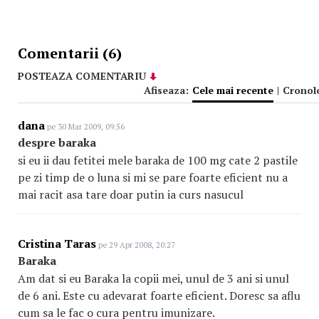
Comentarii (6)
POSTEAZA COMENTARIU
Afiseaza:
Cele mai recente
|
Cronol
dana
pe 30 Mar 2009, 09:56
despre baraka
si eu ii dau fetitei mele baraka de 100 mg cate 2 pastile
pe zi timp de o luna si mi se pare foarte eficient nu a
mai racit asa tare doar putin ia curs nasucul
Cristina Taras
pe 29 Apr 2008, 20:27
Baraka
Am dat si eu Baraka la copii mei, unul de 3 ani si unul
de 6 ani. Este cu adevarat foarte eficient. Doresc sa aflu
cum sa le fac o cura pentru imunizare.