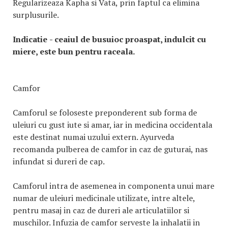
Regularizeaza Kapha si Vata, prin faptul ca elimina
surplusurile.
Indicatie
- ceaiul de busuioc proaspat, indulcit cu
miere, este bun pentru raceala.
Camfor
Camforul se foloseste preponderent sub forma de
uleiuri cu gust iute si amar, iar in medicina occidentala
este destinat numai uzului extern. Ayurveda
recomanda pulberea de camfor in caz de guturai, nas
infundat si dureri de cap.
Camforul intra de asemenea in componenta unui mare
numar de uleiuri medicinale utilizate, intre altele,
pentru masaj in caz de dureri ale articulatiilor si
muschilor. Infuzia de camfor serveste la inhalatii in