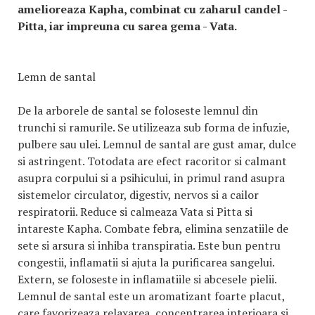
amelioreaza Kapha, combinat cu zaharul candel -
Pitta, iar impreuna cu sarea gema - Vata.
Lemn de santal
De la arborele de santal se foloseste lemnul din
trunchi si ramurile. Se utilizeaza sub forma de infuzie,
pulbere sau ulei. Lemnul de santal are gust amar, dulce
si astringent. Totodata are efect racoritor si calmant
asupra corpului si a psihicului, in primul rand asupra
sistemelor circulator, digestiv, nervos si a cailor
respiratorii. Reduce si calmeaza Vata si Pitta si
intareste Kapha. Combate febra, elimina senzatiile de
sete si arsura si inhiba transpiratia. Este bun pentru
congestii, inflamatii si ajuta la purificarea sangelui.
Extern, se foloseste in inflamatiile si abcesele pielii.
Lemnul de santal este un aromatizant foarte placut,
care favorizeaza relaxarea, concentrarea interioara si