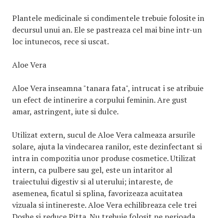
Plantele medicinale si condimentele trebuie folosite in
decursul unui an. Ele se pastreaza cel mai bine intr-un
loc intunecos, rece si uscat.
Aloe Vera
Aloe Vera inseamna "tanara fata", intrucat i se atribuie
un efect de intinerire a corpului feminin. Are gust
amar, astringent, iute si dulce.
Utilizat extern, sucul de Aloe Vera calmeaza arsurile
solare, ajuta la vindecarea ranilor, este dezinfectant si
intra in compozitia unor produse cosmetice. Utilizat
intern, ca pulbere sau gel, este un intaritor al
traiectului digestiv si al uterului; intareste, de
asemenea, ficatul si splina, favorizeaza acuitatea
vizuala si intinereste. Aloe Vera echilibreaza cele trei
Doshe si reduce Pitta. Nu trebuie folosit pe perioada