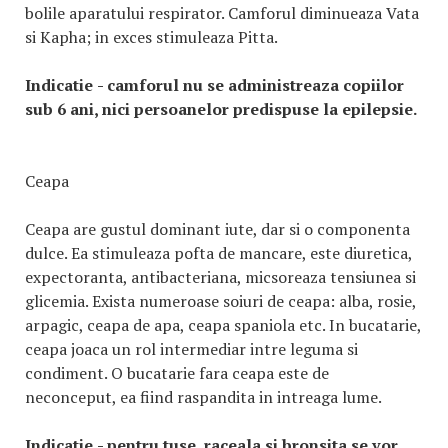
bolile aparatului respirator. Camforul diminueaza Vata
si Kapha; in exces stimuleaza Pitta.
Indicatie
- camforul nu se administreaza copiilor
sub 6 ani, nici persoanelor predispuse la epilepsie.
Ceapa
Ceapa are gustul dominant iute, dar si o componenta
dulce. Ea stimuleaza pofta de mancare, este diuretica,
expectoranta, antibacteriana, micsoreaza tensiunea si
glicemia. Exista numeroase soiuri de ceapa: alba, rosie,
arpagic, ceapa de apa, ceapa spaniola etc. In bucatarie,
ceapa joaca un rol intermediar intre leguma si
condiment. O bucatarie fara ceapa este de
neconceput, ea fiind raspandita in intreaga lume.
Indicatie
- pentru tuse, raceala si bronsita se vor