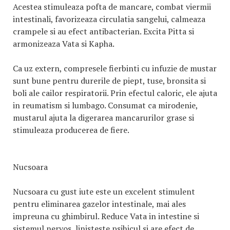
Acestea stimuleaza pofta de mancare, combat viermii
intestinali, favorizeaza circulatia sangelui, calmeaza
crampele si au efect antibacterian. Excita Pitta si
armonizeaza Vata si Kapha.
Ca uz extern, compresele fierbinti cu infuzie de mustar
sunt bune pentru durerile de piept, tuse, bronsita si
boli ale cailor respiratorii. Prin efectul caloric, ele ajuta
in reumatism si lumbago. Consumat ca mirodenie,
mustarul ajuta la digerarea mancarurilor grase si
stimuleaza producerea de fiere.
Nucsoara
Nucsoara cu gust iute este un excelent stimulent
pentru eliminarea gazelor intestinale, mai ales
impreuna cu ghimbirul. Reduce Vata in intestine si
sistemul nervos, linisteste psihicul si are efect de