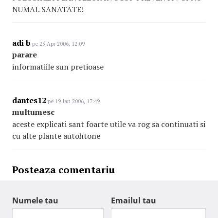
NUMAI. SANATATE!
adi b
pe 25 Apr 2006, 12:09
parare
informatiile sun pretioase
dantes12
pe 19 Ian 2006, 17:49
multumesc
aceste explicati sant foarte utile va rog sa continuati si
cu alte plante autohtone
Posteaza comentariu
Numele tau
Emailul tau