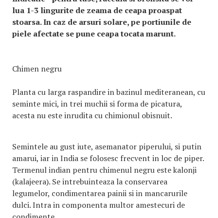
lua 1-3 lingurite de zeama de ceapa proaspat
stoarsa. In caz de arsuri solare, pe portiunile de
piele afectate se pune ceapa tocata marunt.
Chimen negru
Planta cu larga raspandire in bazinul mediteranean, cu
seminte mici, in trei muchii si forma de picatura,
acesta nu este inrudita cu chimionul obisnuit.
Semintele au gust iute, asemanator piperului, si putin
amarui, iar in India se folosesc frecvent in loc de piper.
Termenul indian pentru chimenul negru este kalonji
(kalajeera). Se intrebuinteaza la conservarea
legumelor, condimentarea painii si in mancarurile
dulci. Intra in componenta multor amestecuri de
condimente.