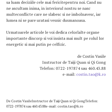
sa luam deciziile cele mai fericitepentru noi. Cand nu
ne ascultam inima, in interiorul nostru se nasc
multeconflicte care ne slabesc si ne imbolnavesc, iar
lumea ni se pare uratasi vesnic dusmanoasa.
Urmatoarele articole le voi dedica celorlalte organe
importante dincorp si voi insista mai mult pe rolul lor
energetic si mai putin pe celfizic.
de Costin Vasile
Instructor de Taiji Quan si Qi Gong
Telefon: 0722-197874 sau 460.43.88
e-mail:
costin.tao@k.ro
De
Costin VasileInstructor de Taiji Quan si Qi GongTelefon:
0722-197874 sau 460.43.88e-mail: costin.tao@k.ro