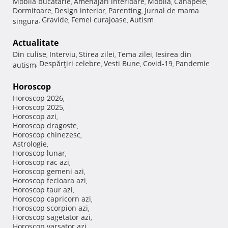
Mobila bucatarie
Amenajari interioare
Mobila
Canapele
,
,
,
,
Dormitoare
Design interior
Parenting
Jurnal de mama
,
,
,
Gravide
Femei curajoase
Autism
singura
,
,
,
Actualitate
Din culise
Interviu
Stirea zilei
Tema zilei
Iesirea din
,
,
,
,
Despărţiri celebre
Vesti Bune
Covid-19
Pandemie
autism
,
,
,
,
Horoscop
Horoscop 2026
,
Horoscop 2025
,
Horoscop azi
,
Horoscop dragoste
,
Horoscop chinezesc
,
Astrologie
,
Horoscop lunar
,
Horoscop rac azi
,
Horoscop gemeni azi
,
Horoscop fecioara azi
,
Horoscop taur azi
,
Horoscop capricorn azi
,
Horoscop scorpion azi
,
Horoscop sagetator azi
,
Horoscop varsator azi
,