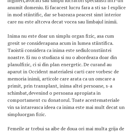
ingineri,avocati sau simpli lucratori specialisti intr-un
anumit domeniu. Ei facacest lucru fara a sti sa-l explice
in mod stiintific, dar se bazeaza peacest simt interior
care nu este altceva decat vocea sau limbajul inimii.
Inima nu este doar un simplu organ fizic, asa cum
gresit se considerapana acum in lumea stiintifica.
Taoistii considera ca inima este sediulconstiintei
noastre. Ei nu o studiaza si nu o abordeaza doar din
planulfizic, ci si din plan energetic. De curand au
aparut in Occident materialesi carti care vorbesc de
memoria inimii, articole care arata ca un omcare a
primit, prin transplant, inima altei persoane, s-a
schimbat,devenind o persoana apropiata in
comportament cu donatorul. Toate acestemateriale
vin sa intareasca ideea ca inima este mai mult decat un
simpluorgan fizic.
Femeile ar trebui sa aibe de doua ori mai multa grija de