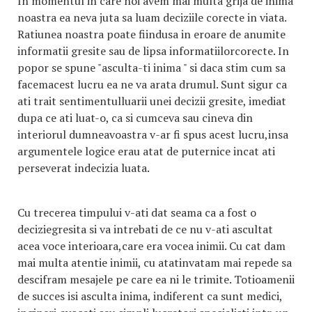
In momentul in care noi avem mai multa grija de inima
noastra ea neva juta sa luam deciziile corecte in viata.
Ratiunea noastra poate fiindusa in eroare de anumite
informatii gresite sau de lipsa informatiilorcorecte. In
popor se spune "asculta-ti inima " si daca stim cum sa
facemacest lucru ea ne va arata drumul. Sunt sigur ca
ati trait sentimentulluarii unei decizii gresite, imediat
dupa ce ati luat-o, ca si cumceva sau cineva din
interiorul dumneavoastra v-ar fi spus acest lucru,insa
argumentele logice erau atat de puternice incat ati
perseverat indecizia luata.
Cu trecerea timpului v-ati dat seama ca a fost o
deciziegresita si va intrebati de ce nu v-ati ascultat
acea voce interioara,care era vocea inimii. Cu cat dam
mai multa atentie inimii, cu atatinvatam mai repede sa
descifram mesajele pe care ea ni le trimite. Totioamenii
de succes isi asculta inima, indiferent ca sunt medici,