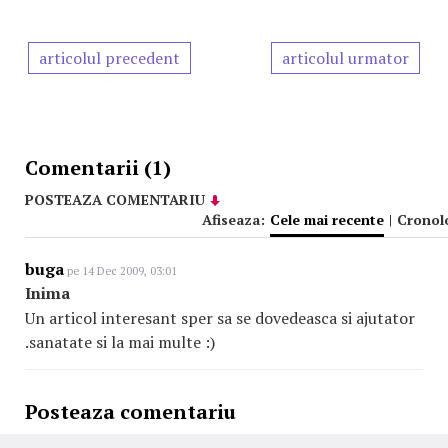
articolul precedent
articolul urmator
Comentarii (1)
POSTEAZA COMENTARIU
Afiseaza:
Cele mai recente
|
Cronol
buga
pe 14 Dec 2009, 03:01
Inima
Un articol interesant sper sa se dovedeasca si ajutator
.sanatate si la mai multe :)
Posteaza comentariu