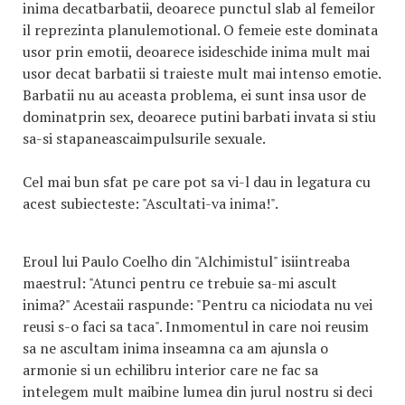
inima decatbarbatii, deoarece punctul slab al femeilor
il reprezinta planulemotional. O femeie este dominata
usor prin emotii, deoarece isideschide inima mult mai
usor decat barbatii si traieste mult mai intenso emotie.
Barbatii nu au aceasta problema, ei sunt insa usor de
dominatprin sex, deoarece putini barbati invata si stiu
sa-si stapaneascaimpulsurile sexuale.
Cel mai bun sfat pe care pot sa vi-l dau in legatura cu
acest subiecteste: "Ascultati-va inima!".
Eroul lui Paulo Coelho din "Alchimistul" isiintreaba
maestrul: "Atunci pentru ce trebuie sa-mi ascult
inima?" Acestaii raspunde: "Pentru ca niciodata nu vei
reusi s-o faci sa taca". Inmomentul in care noi reusim
sa ne ascultam inima inseamna ca am ajunsla o
armonie si un echilibru interior care ne fac sa
intelegem mult maibine lumea din jurul nostru si deci