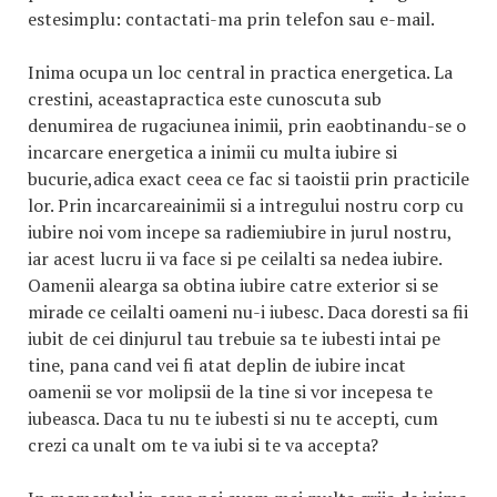
estesimplu: contactati-ma prin telefon sau e-mail.
Inima ocupa un loc central in practica energetica. La
crestini, aceastapractica este cunoscuta sub
denumirea de rugaciunea inimii, prin eaobtinandu-se o
incarcare energetica a inimii cu multa iubire si
bucurie,adica exact ceea ce fac si taoistii prin practicile
lor. Prin incarcareainimii si a intregului nostru corp cu
iubire noi vom incepe sa radiemiubire in jurul nostru,
iar acest lucru ii va face si pe ceilalti sa nedea iubire.
Oamenii alearga sa obtina iubire catre exterior si se
mirade ce ceilalti oameni nu-i iubesc. Daca doresti sa fii
iubit de cei dinjurul tau trebuie sa te iubesti intai pe
tine, pana cand vei fi atat deplin de iubire incat
oamenii se vor molipsii de la tine si vor incepesa te
iubeasca. Daca tu nu te iubesti si nu te accepti, cum
crezi ca unalt om te va iubi si te va accepta?