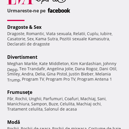
Urmareste-ne pe
Dragoste & Sex
Dragoste
Romantic
Viata sexuala
Relatii
Cuplu
Iubire
,
,
,
,
,
,
Casatorie
Sex
Kama Sutra
Pozitii sexuale Kamasutra
,
,
,
,
Declaratii de dragoste
Divertisment
Meghan Markle
Kate Middleton
Kim Kardashian
Johnny
,
,
,
Teo Trandafir
Angelina Jolie
Dana Rogoz
Dani Otil
Depp
,
,
,
,
,
Smiley
Andra
Delia
Gina Pistol
Justin Bieber
Melania
,
,
,
,
,
Program TV
Program Pro TV
Program Antena 1
Trump
,
,
,
Frumuseţe
Păr
Rochii
Unghii
Parfumuri
Coafuri
Machiaj
Sani
,
,
,
,
,
,
,
Manichiura
Sampon
Buze
Celulita
Machiaj ochi
,
,
,
,
,
Tratament celulita
Salonul de acasa
,
Modă
Rochii
Rochii de seara
Rochii de mireasa
Costume de baie
,
,
,
,