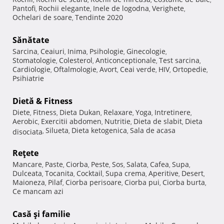
Pantofi
Rochii elegante
Inele de logodna
Verighete
,
,
,
,
Ochelari de soare
Tendinte 2020
,
Sănătate
Sarcina
Ceaiuri
Inima
Psihologie
Ginecologie
,
,
,
,
,
Stomatologie
Colesterol
Anticonceptionale
Test sarcina
,
,
,
,
Cardiologie
Oftalmologie
Avort
Ceai verde
HIV
Ortopedie
,
,
,
,
,
,
Psihiatrie
Dietă & Fitness
Diete
Fitness
Dieta Dukan
Relaxare
Yoga
Intretinere
,
,
,
,
,
,
Aerobic
Exercitii abdomen
Nutritie
Dieta de slabit
Dieta
,
,
,
,
Silueta
Dieta ketogenica
Sala de acasa
disociata
,
,
,
Reţete
Mancare
Paste
Ciorba
Peste
Sos
Salata
Cafea
Supa
,
,
,
,
,
,
,
,
Dulceata
Tocanita
Cocktail
Supa crema
Aperitive
Desert
,
,
,
,
,
,
Maioneza
Pilaf
Ciorba perisoare
Ciorba pui
Ciorba burta
,
,
,
,
,
Ce mancam azi
Casă şi familie