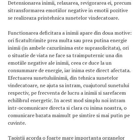
Detensionarea inimii, relaxarea, revigorarea ei, precum
sitransformarea emotiilor negative in emotii pozitive
se realizeaza printehnica sunetelor vindecatoare.
Functionarea deficitara a inimii apare din doua motive:
ori ficatultrimite prea multa sau prea putina energie
inimii (in ambele cazuriinima este suprasolicitata), ori
o situatie de viata ne face sa traimputernic una din
emotiile negative ale inimii, ceea ce duce la un
consummare de energie, iar inima este direct afectata.
Efectuarea sunetuluiinimii, din tehnica sunetelor
vindecatoare, ne ajuta sa intram, cuajutorul sunetului
respectiv, pe frecventa de lucru a inimii si sarefacem
echilibrul energetic. In acest mod simplu noi intram
intr-ocomunicare directa si clara cu inima noastra, o
comunicare bazata maimult pe simtire si mai putin pe
cuvinte.
Taoistii acorda o foarte mare importanta organelor