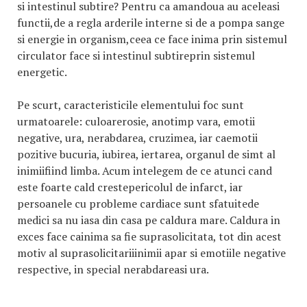
si intestinul subtire? Pentru ca amandoua au aceleasi
functii,de a regla arderile interne si de a pompa sange
si energie in organism,ceea ce face inima prin sistemul
circulator face si intestinul subtireprin sistemul
energetic.
Pe scurt, caracteristicile elementului foc sunt
urmatoarele: culoarerosie, anotimp vara, emotii
negative, ura, nerabdarea, cruzimea, iar caemotii
pozitive bucuria, iubirea, iertarea, organul de simt al
inimiifiind limba. Acum intelegem de ce atunci cand
este foarte cald crestepericolul de infarct, iar
persoanele cu probleme cardiace sunt sfatuitede
medici sa nu iasa din casa pe caldura mare. Caldura in
exces face cainima sa fie suprasolicitata, tot din acest
motiv al suprasolicitariiinimii apar si emotiile negative
respective, in special nerabdareasi ura.