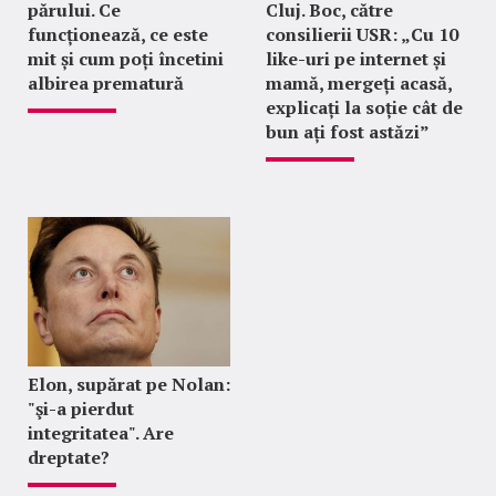
părului. Ce
Cluj. Boc, către
funcționează, ce este
consilierii USR: „Cu 10
mit și cum poți încetini
like-uri pe internet și
albirea prematură
mamă, mergeți acasă,
explicați la soție cât de
bun ați fost astăzi”
Elon, supărat pe Nolan:
"şi-a pierdut
integritatea". Are
dreptate?