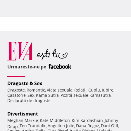
Urmareste-ne pe
Dragoste & Sex
Dragoste
Romantic
Viata sexuala
Relatii
Cuplu
Iubire
,
,
,
,
,
,
Casatorie
Sex
Kama Sutra
Pozitii sexuale Kamasutra
,
,
,
,
Declaratii de dragoste
Divertisment
Meghan Markle
Kate Middleton
Kim Kardashian
Johnny
,
,
,
Teo Trandafir
Angelina Jolie
Dana Rogoz
Dani Otil
Depp
,
,
,
,
,
Smiley
Andra
Delia
Gina Pistol
Justin Bieber
Melania