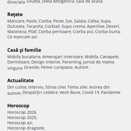
Silueta
Dieta ketogenica
Sala de acasa
disociata
,
,
,
Reţete
Mancare
Paste
Ciorba
Peste
Sos
Salata
Cafea
Supa
,
,
,
,
,
,
,
,
Dulceata
Tocanita
Cocktail
Supa crema
Aperitive
Desert
,
,
,
,
,
,
Maioneza
Pilaf
Ciorba perisoare
Ciorba pui
Ciorba burta
,
,
,
,
,
Ce mancam azi
Casă şi familie
Mobila bucatarie
Amenajari interioare
Mobila
Canapele
,
,
,
,
Dormitoare
Design interior
Parenting
Jurnal de mama
,
,
,
Gravide
Femei curajoase
Autism
singura
,
,
,
Actualitate
Din culise
Interviu
Stirea zilei
Tema zilei
Iesirea din
,
,
,
,
Despărţiri celebre
Vesti Bune
Covid-19
Pandemie
autism
,
,
,
,
Horoscop
Horoscop 2026
,
Horoscop 2025
,
Horoscop azi
,
Horoscop dragoste
,