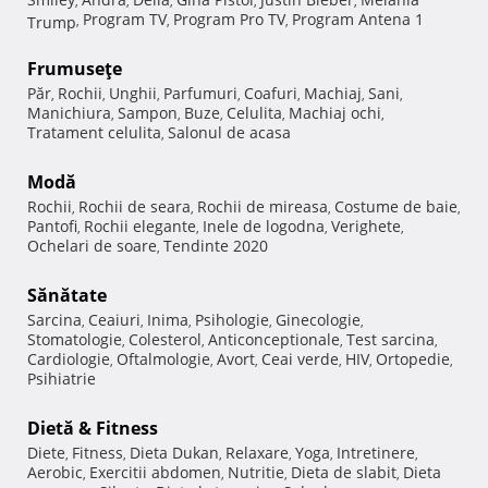
,
,
,
,
,
Program TV
Program Pro TV
Program Antena 1
Trump
,
,
,
Frumuseţe
Păr
Rochii
Unghii
Parfumuri
Coafuri
Machiaj
Sani
,
,
,
,
,
,
,
Manichiura
Sampon
Buze
Celulita
Machiaj ochi
,
,
,
,
,
Tratament celulita
Salonul de acasa
,
Modă
Rochii
Rochii de seara
Rochii de mireasa
Costume de baie
,
,
,
,
Pantofi
Rochii elegante
Inele de logodna
Verighete
,
,
,
,
Ochelari de soare
Tendinte 2020
,
Sănătate
Sarcina
Ceaiuri
Inima
Psihologie
Ginecologie
,
,
,
,
,
Stomatologie
Colesterol
Anticonceptionale
Test sarcina
,
,
,
,
Cardiologie
Oftalmologie
Avort
Ceai verde
HIV
Ortopedie
,
,
,
,
,
,
Psihiatrie
Dietă & Fitness
Diete
Fitness
Dieta Dukan
Relaxare
Yoga
Intretinere
,
,
,
,
,
,
Aerobic
Exercitii abdomen
Nutritie
Dieta de slabit
Dieta
,
,
,
,