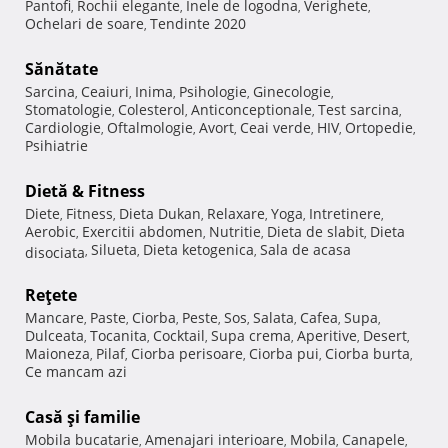
Pantofi
Rochii elegante
Inele de logodna
Verighete
,
,
,
,
Ochelari de soare
Tendinte 2020
,
Sănătate
Sarcina
Ceaiuri
Inima
Psihologie
Ginecologie
,
,
,
,
,
Stomatologie
Colesterol
Anticonceptionale
Test sarcina
,
,
,
,
Cardiologie
Oftalmologie
Avort
Ceai verde
HIV
Ortopedie
,
,
,
,
,
,
Psihiatrie
Dietă & Fitness
Diete
Fitness
Dieta Dukan
Relaxare
Yoga
Intretinere
,
,
,
,
,
,
Aerobic
Exercitii abdomen
Nutritie
Dieta de slabit
Dieta
,
,
,
,
Silueta
Dieta ketogenica
Sala de acasa
disociata
,
,
,
Reţete
Mancare
Paste
Ciorba
Peste
Sos
Salata
Cafea
Supa
,
,
,
,
,
,
,
,
Dulceata
Tocanita
Cocktail
Supa crema
Aperitive
Desert
,
,
,
,
,
,
Maioneza
Pilaf
Ciorba perisoare
Ciorba pui
Ciorba burta
,
,
,
,
,
Ce mancam azi
Casă şi familie
Mobila bucatarie
Amenajari interioare
Mobila
Canapele
,
,
,
,