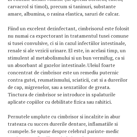
carvacrol si timol), precum si taninuri, substante
amare, albumina, o rasina elastica, saruri de calcar.
Fiind un excelent dezinfectant, cimbrisorul este folosit
nu numai ca expectorant in tratamentul tusei comune
si tusei convulsive, ci si in cazul infectiilor intestinale,
renale si ale vezicii urinare. El este, in acelasi timp, un
stimulent al metabolismului si un bun vermifug, ca si
un absorbant al gazelor intestinale. Uleiul foarte
concentrat de cimbrisor este un remediu puternic
contra gutei, reumatismului, sciaticii, cat si a durerilor
de cap, migrenelor, sau a senzatiilor de greata.
Tinctura de cimbrisor se introduce in spalaturile
aplicate copiilor cu debilitate fizica sau rahitici.
Pernutele umplute cu cimbrisor si incalzite in abur
trateaza cu succes durerile dentare, inflamatiile si
crampele. Se spune despre celebrul parinte-medic