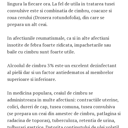
lingura la fiecare ora. La fel de utila in tratarea tusei
convulsive este si combinatia de cimbru, coacaze si
roua cerului (Drosera rotundofolia), din care se
prepara un alt ceai.
In afectiunile reumatismale, ca si in alte afectiuni
insotite de febra foarte ridicata, impachetarile sau
baile cu cimbru sunt foarte utile.
Alcoolul de cimbru 3% este un excelent dezinfectant
al pielii dar si un factor antiedematos al membrelor
superioare si inferioare.
In medicina populara, ceaiul de cimbru se
administreaza in multe afectiuni: contractiile uterine,
colici, dureri de cap, tusea comuna, tusea convulsiva
(se prepara un ceai din amestec de cimbru, patlagina si
radacina de toporas), tuberculoza, retentia de urina,
tulburari gastrice. Datorita continutului de ulei volatil,