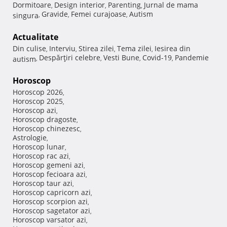
Dormitoare
Design interior
Parenting
Jurnal de mama
,
,
,
Gravide
Femei curajoase
Autism
singura
,
,
,
Actualitate
Din culise
Interviu
Stirea zilei
Tema zilei
Iesirea din
,
,
,
,
Despărţiri celebre
Vesti Bune
Covid-19
Pandemie
autism
,
,
,
,
Horoscop
Horoscop 2026
,
Horoscop 2025
,
Horoscop azi
,
Horoscop dragoste
,
Horoscop chinezesc
,
Astrologie
,
Horoscop lunar
,
Horoscop rac azi
,
Horoscop gemeni azi
,
Horoscop fecioara azi
,
Horoscop taur azi
,
Horoscop capricorn azi
,
Horoscop scorpion azi
,
Horoscop sagetator azi
,
Horoscop varsator azi
,