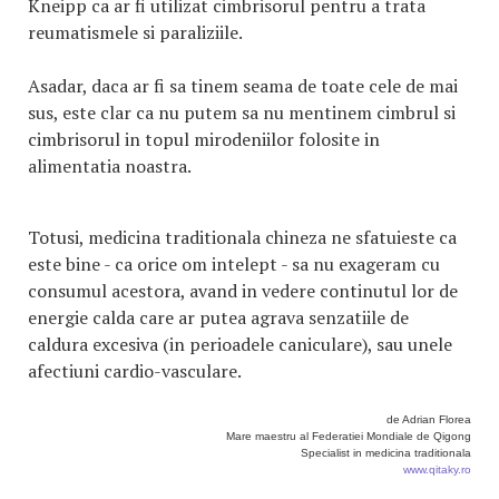
Kneipp ca ar fi utilizat cimbrisorul pentru a trata
reumatismele si paraliziile.
Asadar, daca ar fi sa tinem seama de toate cele de mai
sus, este clar ca nu putem sa nu mentinem cimbrul si
cimbrisorul in topul mirodeniilor folosite in
alimentatia noastra.
Totusi, medicina traditionala chineza ne sfatuieste ca
este bine - ca orice om intelept - sa nu exageram cu
consumul acestora, avand in vedere continutul lor de
energie calda care ar putea agrava senzatiile de
caldura excesiva (in perioadele caniculare), sau unele
afectiuni cardio-vasculare.
de Adrian Florea
Mare maestru al Federatiei Mondiale de Qigong
Specialist in medicina traditionala
www.qitaky.ro