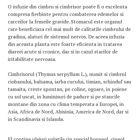
O infuzie din cimbru si cimbrisor poate fi o excelenta
compresa fierbinte pentru combaterea edemelor si
carceilor la femeile gravide. Stomacul este organul
care beneficiaza cel mai mult de calitatile cimbrului de
gradina, alaturi de sistemul nervos. De aceea infuzia
din aceasta planta este foarte eficienta in tratarea
diareei acute si cronice, dar si in cazul starilor de
iritabilitate nervoasa.
Cimbrisorul (Thymus serpyllum L.), numit si cimbrul
ciobanului, balsama, iarba cucului, timian, schinduf sau
tamaita, creste spontan, pe coline, ogoare, in poiene
cu sol uscat, in luminisuri de padure si pe stancile
montane din zona cu clima temperata a Europei, in
Asia, Africa de Nord, Abisinia, America de Nord, dar si
in Scandinavia si Islanda.
El contine uleiuri volatile (in special borneol, cineol,