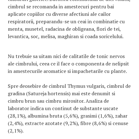
cimbrul se recomanda in amestecuri pentru bai
aplicate copiilor cu diverse afectiuni ale cailor
respiratorii, preparandu-se un ceai in combinatie cu
menta, musetel, radacina de obligeana, flori de tei,
levantica, soc, melisa, maghiran si coada soricelului.
Nu trebuie sa uitam nici de calitatile de tonic nervos
ale cimbrului, ceea ce il face o componenta de nelipsit
in amestecurile aromatice si impachetarile cu plante.
Spre deosebire de cimbrul Thymus vulgaris, cimbrul de
gradina (Satureja hortensis) mai este denumit si
cimbru brun sau cimbru mirositor. Analiza de
laborator indica un continut de substante uscate
(28,1%), albumina bruta (5,6%), grasimi (1,6%), zahar
(2,4%), extracte azotate (9,2%), fibre (8,6%) si cenuse
(2,1%).