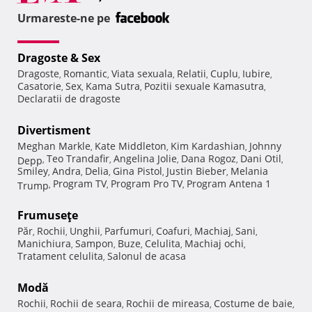
Urmareste-ne pe
Dragoste & Sex
Dragoste
Romantic
Viata sexuala
Relatii
Cuplu
Iubire
,
,
,
,
,
,
Casatorie
Sex
Kama Sutra
Pozitii sexuale Kamasutra
,
,
,
,
Declaratii de dragoste
Divertisment
Meghan Markle
Kate Middleton
Kim Kardashian
Johnny
,
,
,
Teo Trandafir
Angelina Jolie
Dana Rogoz
Dani Otil
Depp
,
,
,
,
,
Smiley
Andra
Delia
Gina Pistol
Justin Bieber
Melania
,
,
,
,
,
Program TV
Program Pro TV
Program Antena 1
Trump
,
,
,
Frumuseţe
Păr
Rochii
Unghii
Parfumuri
Coafuri
Machiaj
Sani
,
,
,
,
,
,
,
Manichiura
Sampon
Buze
Celulita
Machiaj ochi
,
,
,
,
,
Tratament celulita
Salonul de acasa
,
Modă
Rochii
Rochii de seara
Rochii de mireasa
Costume de baie
,
,
,
,