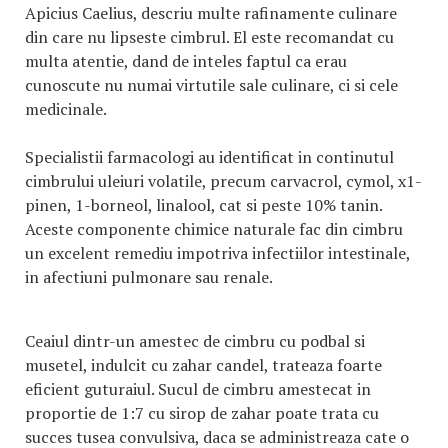
Apicius Caelius, descriu multe rafinamente culinare
din care nu lipseste cimbrul. El este recomandat cu
multa atentie, dand de inteles faptul ca erau
cunoscute nu numai virtutile sale culinare, ci si cele
medicinale.
Specialistii farmacologi au identificat in continutul
cimbrului uleiuri volatile, precum carvacrol, cymol, x1-
pinen, 1-borneol, linalool, cat si peste 10% tanin.
Aceste componente chimice naturale fac din cimbru
un excelent remediu impotriva infectiilor intestinale,
in afectiuni pulmonare sau renale.
Ceaiul dintr-un amestec de cimbru cu podbal si
musetel, indulcit cu zahar candel, trateaza foarte
eficient guturaiul. Sucul de cimbru amestecat in
proportie de 1:7 cu sirop de zahar poate trata cu
succes tusea convulsiva, daca se administreaza cate o