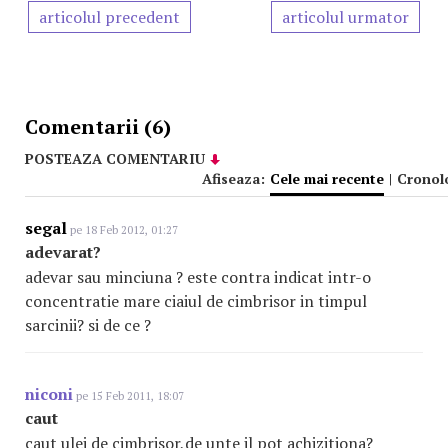
articolul precedent
articolul urmator
Comentarii (6)
POSTEAZA COMENTARIU
Afiseaza:
Cele mai recente
|
Cronol
segal
pe 18 Feb 2012, 01:27
adevarat?
adevar sau minciuna ? este contra indicat intr-o
concentratie mare ciaiul de cimbrisor in timpul
sarcinii? si de ce ?
niconi
pe 15 Feb 2011, 18:07
caut
caut ulei de cimbrisor,de unte il pot achizitiona?