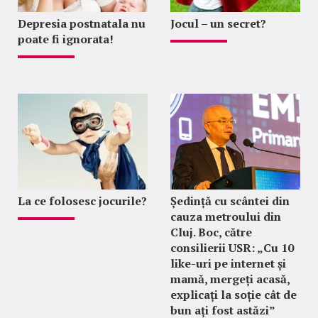
Depresia postnatala nu
Jocul – un secret?
poate fi ignorata!
La ce folosesc jocurile?
Ședință cu scântei din
cauza metroului din
Cluj. Boc, către
consilierii USR: „Cu 10
like-uri pe internet și
mamă, mergeți acasă,
explicați la soție cât de
bun ați fost astăzi”