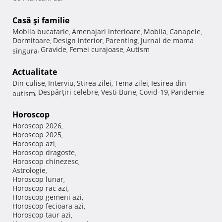
Casă şi familie
Mobila bucatarie
Amenajari interioare
Mobila
Canapele
,
,
,
,
Dormitoare
Design interior
Parenting
Jurnal de mama
,
,
,
Gravide
Femei curajoase
Autism
singura
,
,
,
Actualitate
Din culise
Interviu
Stirea zilei
Tema zilei
Iesirea din
,
,
,
,
Despărţiri celebre
Vesti Bune
Covid-19
Pandemie
autism
,
,
,
,
Horoscop
Horoscop 2026
,
Horoscop 2025
,
Horoscop azi
,
Horoscop dragoste
,
Horoscop chinezesc
,
Astrologie
,
Horoscop lunar
,
Horoscop rac azi
,
Horoscop gemeni azi
,
Horoscop fecioara azi
,
Horoscop taur azi
,