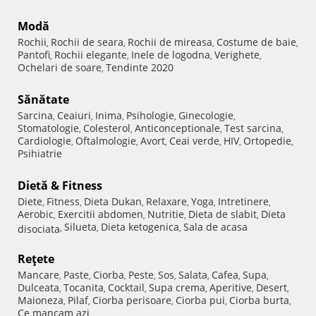
Modă
Rochii
Rochii de seara
Rochii de mireasa
Costume de baie
,
,
,
,
Pantofi
Rochii elegante
Inele de logodna
Verighete
,
,
,
,
Ochelari de soare
Tendinte 2020
,
Sănătate
Sarcina
Ceaiuri
Inima
Psihologie
Ginecologie
,
,
,
,
,
Stomatologie
Colesterol
Anticonceptionale
Test sarcina
,
,
,
,
Cardiologie
Oftalmologie
Avort
Ceai verde
HIV
Ortopedie
,
,
,
,
,
,
Psihiatrie
Dietă & Fitness
Diete
Fitness
Dieta Dukan
Relaxare
Yoga
Intretinere
,
,
,
,
,
,
Aerobic
Exercitii abdomen
Nutritie
Dieta de slabit
Dieta
,
,
,
,
Silueta
Dieta ketogenica
Sala de acasa
disociata
,
,
,
Reţete
Mancare
Paste
Ciorba
Peste
Sos
Salata
Cafea
Supa
,
,
,
,
,
,
,
,
Dulceata
Tocanita
Cocktail
Supa crema
Aperitive
Desert
,
,
,
,
,
,
Maioneza
Pilaf
Ciorba perisoare
Ciorba pui
Ciorba burta
,
,
,
,
,
Ce mancam azi