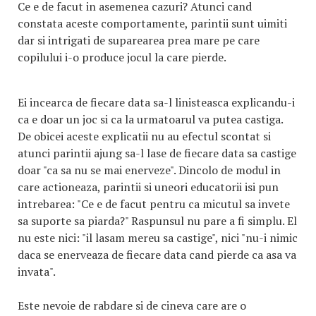
Ce e de facut in asemenea cazuri? Atunci cand
constata aceste comportamente, parintii sunt uimiti
dar si intrigati de suparearea prea mare pe care
copilului i-o produce jocul la care pierde.
Ei incearca de fiecare data sa-l linisteasca explicandu-i
ca e doar un joc si ca la urmatoarul va putea castiga.
De obicei aceste explicatii nu au efectul scontat si
atunci parintii ajung sa-l lase de fiecare data sa castige
doar "ca sa nu se mai enerveze". Dincolo de modul in
care actioneaza, parintii si uneori educatorii isi pun
intrebarea: "Ce e de facut pentru ca micutul sa invete
sa suporte sa piarda?" Raspunsul nu pare a fi simplu. El
nu este nici: "il lasam mereu sa castige", nici "nu-i nimic
daca se enerveaza de fiecare data cand pierde ca asa va
invata".
Este nevoie de rabdare si de cineva care are o