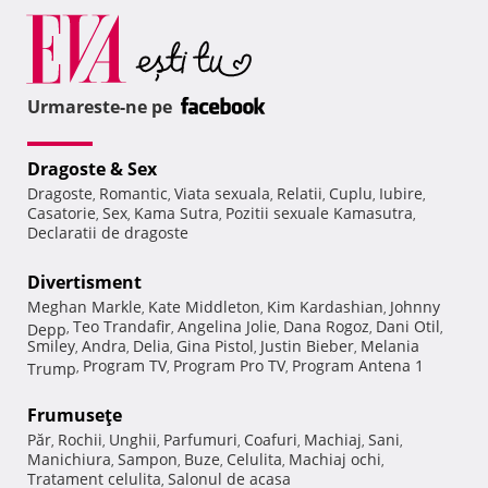
Urmareste-ne pe
Dragoste & Sex
Dragoste
Romantic
Viata sexuala
Relatii
Cuplu
Iubire
,
,
,
,
,
,
Casatorie
Sex
Kama Sutra
Pozitii sexuale Kamasutra
,
,
,
,
Declaratii de dragoste
Divertisment
Meghan Markle
Kate Middleton
Kim Kardashian
Johnny
,
,
,
Teo Trandafir
Angelina Jolie
Dana Rogoz
Dani Otil
Depp
,
,
,
,
,
Smiley
Andra
Delia
Gina Pistol
Justin Bieber
Melania
,
,
,
,
,
Program TV
Program Pro TV
Program Antena 1
Trump
,
,
,
Frumuseţe
Păr
Rochii
Unghii
Parfumuri
Coafuri
Machiaj
Sani
,
,
,
,
,
,
,
Manichiura
Sampon
Buze
Celulita
Machiaj ochi
,
,
,
,
,
Tratament celulita
Salonul de acasa
,