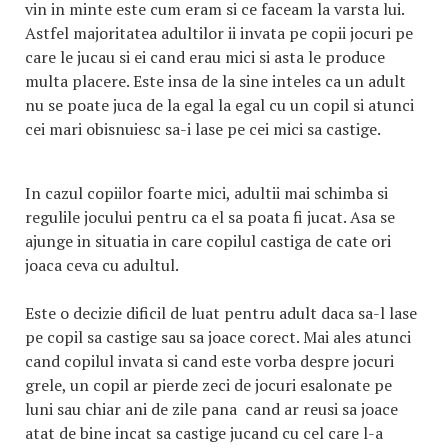
vin in minte este cum eram si ce faceam la varsta lui.
Astfel majoritatea adultilor ii invata pe copii jocuri pe
care le jucau si ei cand erau mici si asta le produce
multa placere. Este insa de la sine inteles ca un adult
nu se poate juca de la egal la egal cu un copil si atunci
cei mari obisnuiesc sa-i lase pe cei mici sa castige.
In cazul copiilor foarte mici, adultii mai schimba si
regulile jocului pentru ca el sa poata fi jucat. Asa se
ajunge in situatia in care copilul castiga de cate ori
joaca ceva cu adultul.
Este o decizie dificil de luat pentru adult daca sa-l lase
pe copil sa castige sau sa joace corect. Mai ales atunci
cand copilul invata si cand este vorba despre jocuri
grele, un copil ar pierde zeci de jocuri esalonate pe
luni sau chiar ani de zile pana cand ar reusi sa joace
atat de bine incat sa castige jucand cu cel care l-a