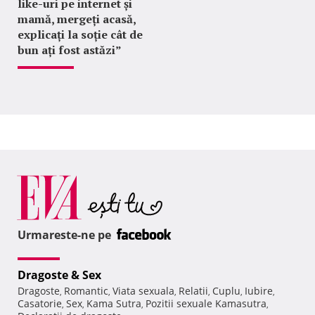
like-uri pe internet și
mamă, mergeți acasă,
explicați la soție cât de
bun ați fost astăzi”
Urmareste-ne pe
Dragoste & Sex
Dragoste
Romantic
Viata sexuala
Relatii
Cuplu
Iubire
,
,
,
,
,
,
Casatorie
Sex
Kama Sutra
Pozitii sexuale Kamasutra
,
,
,
,