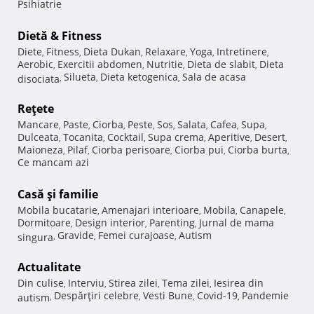
Psihiatrie
Dietă & Fitness
Diete
Fitness
Dieta Dukan
Relaxare
Yoga
Intretinere
,
,
,
,
,
,
Aerobic
Exercitii abdomen
Nutritie
Dieta de slabit
Dieta
,
,
,
,
Silueta
Dieta ketogenica
Sala de acasa
disociata
,
,
,
Reţete
Mancare
Paste
Ciorba
Peste
Sos
Salata
Cafea
Supa
,
,
,
,
,
,
,
,
Dulceata
Tocanita
Cocktail
Supa crema
Aperitive
Desert
,
,
,
,
,
,
Maioneza
Pilaf
Ciorba perisoare
Ciorba pui
Ciorba burta
,
,
,
,
,
Ce mancam azi
Casă şi familie
Mobila bucatarie
Amenajari interioare
Mobila
Canapele
,
,
,
,
Dormitoare
Design interior
Parenting
Jurnal de mama
,
,
,
Gravide
Femei curajoase
Autism
singura
,
,
,
Actualitate
Din culise
Interviu
Stirea zilei
Tema zilei
Iesirea din
,
,
,
,
Despărţiri celebre
Vesti Bune
Covid-19
Pandemie
autism
,
,
,
,