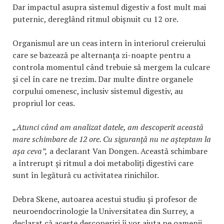
Dar impactul asupra sistemul digestiv a fost mult mai
puternic, dereglând ritmul obișnuit cu 12 ore.
Organismul are un ceas intern în interiorul creierului
care se bazează pe alternanța zi-noapte pentru a
controla momentul când trebuie să mergem la culcare
și cel în care ne trezim. Dar multe dintre organele
corpului omenesc, inclusiv sistemul digestiv, au
propriul lor ceas.
„Atunci când am analizat datele, am descoperit această
mare schimbare de 12 ore. Cu siguranță nu ne așteptam la
așa ceva”,
a declarant Van Dongen. Această schimbare
a întrerupt și ritmul a doi metaboliți digestivi care
sunt în legătură cu activitatea rinichilor.
Debra Skene, autoarea acestui studiu și profesor de
neuroendocrinologie la Universitatea din Surrey, a
declarat că aceste descoperiri îi vor ajuta pe oamenii