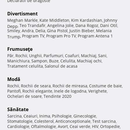
Declaratii de dragoste
Divertisment
Meghan Markle
Kate Middleton
Kim Kardashian
Johnny
,
,
,
Teo Trandafir
Angelina Jolie
Dana Rogoz
Dani Otil
Depp
,
,
,
,
,
Smiley
Andra
Delia
Gina Pistol
Justin Bieber
Melania
,
,
,
,
,
Program TV
Program Pro TV
Program Antena 1
Trump
,
,
,
Frumuseţe
Păr
Rochii
Unghii
Parfumuri
Coafuri
Machiaj
Sani
,
,
,
,
,
,
,
Manichiura
Sampon
Buze
Celulita
Machiaj ochi
,
,
,
,
,
Tratament celulita
Salonul de acasa
,
Modă
Rochii
Rochii de seara
Rochii de mireasa
Costume de baie
,
,
,
,
Pantofi
Rochii elegante
Inele de logodna
Verighete
,
,
,
,
Ochelari de soare
Tendinte 2020
,
Sănătate
Sarcina
Ceaiuri
Inima
Psihologie
Ginecologie
,
,
,
,
,
Stomatologie
Colesterol
Anticonceptionale
Test sarcina
,
,
,
,
Cardiologie
Oftalmologie
Avort
Ceai verde
HIV
Ortopedie
,
,
,
,
,
,