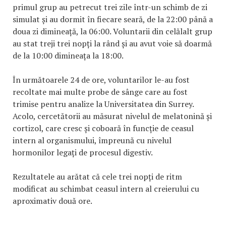
primul grup au petrecut trei zile într-un schimb de zi
simulat și au dormit în fiecare seară, de la 22:00 până a
doua zi dimineață, la 06:00. Voluntarii din celălalt grup
au stat treji trei nopți la rând și au avut voie să doarmă
de la 10:00 dimineața la 18:00.
În următoarele 24 de ore, voluntarilor le-au fost
recoltate mai multe probe de sânge care au fost
trimise pentru analize la Universitatea din Surrey.
Acolo, cercetătorii au măsurat nivelul de melatonină și
cortizol, care cresc și coboară în funcție de ceasul
intern al organismului, împreună cu nivelul
hormonilor legați de procesul digestiv.
Rezultatele au arătat că cele trei nopți de ritm
modificat au schimbat ceasul intern al creierului cu
aproximativ două ore.