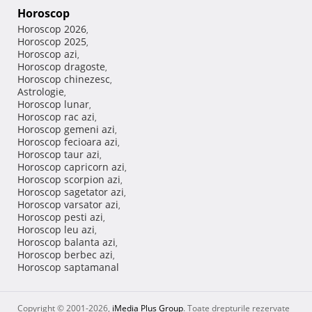
Horoscop
Horoscop 2026
,
Horoscop 2025
,
Horoscop azi
,
Horoscop dragoste
,
Horoscop chinezesc
,
Astrologie
,
Horoscop lunar
,
Horoscop rac azi
,
Horoscop gemeni azi
,
Horoscop fecioara azi
,
Horoscop taur azi
,
Horoscop capricorn azi
,
Horoscop scorpion azi
,
Horoscop sagetator azi
,
Horoscop varsator azi
,
Horoscop pesti azi
,
Horoscop leu azi
,
Horoscop balanta azi
,
Horoscop berbec azi
,
Horoscop saptamanal
Copyright © 2001-2026,
iMedia Plus Group
. Toate drepturile rezervate