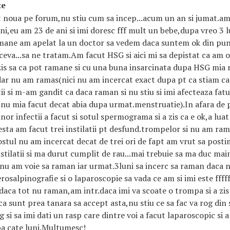
te
t noua pe forum,nu stiu cum sa incep...acum un an si jumat.am
uni,eu am 23 de ani si imi doresc fff mult un bebe,dupa vreo 3 l
amane am apelat la un doctor sa vedem daca suntem ok din pun
 ceva...sa ne tratam.Am facut HSG si aici mi sa depistat ca am
 zis sa ca pot ramane si cu una buna insarcinata dupa HSG mia
ar nu am ramas(nici nu am incercat exact dupa pt ca stiam ca
tii si m-am gandit ca daca raman si nu stiu si imi afecteaza fat
nu mia facut decat abia dupa urmat.menstruatie).In afara de p
nor infectii a facut si sotul spermograma si a zis ca e ok,a luat 
esta am facut trei instilatii pt desfund.trompelor si nu am ram
stul nu am incercat decat de trei ori de fapt am vrut sa posti
nstilatii si ma durut cumplit de rau...mai trebuie sa ma duc mai
u am voie sa raman iar urmat.3luni sa incerc sa raman daca nu
terosalpinografie
si o laparoscopie sa vada ce am si imi este fffff
daca tot nu raman,am intr.daca imi va scoate o trompa si a zis
a sunt prea tanara sa accept asta,nu stiu ce sa fac va rog din 
 si sa imi dati un rasp care dintre voi a facut laparoscopic si 
pa cate luni.Multumesc!