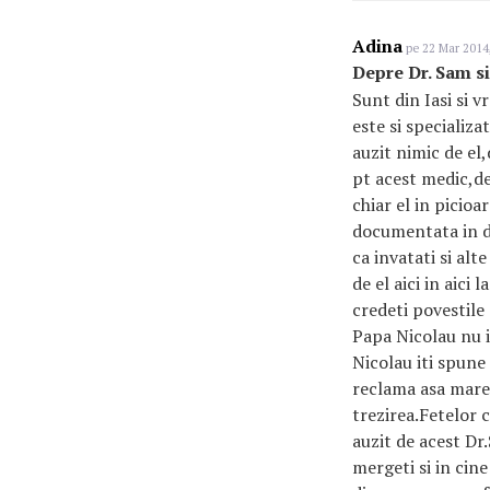
Adina
pe 22 Mar 2014,
Depre Dr. Sam s
Sunt din Iasi si 
este si specializa
auzit nimic de el
pt acest medic,de
chiar el in picio
documentata in do
ca invatati si al
de el aici in aici
credeti povestile 
Papa Nicolau nu i
Nicolau iti spune 
reclama asa mare
trezirea.Fetelor 
auzit de acest Dr.
mergeti si in cine