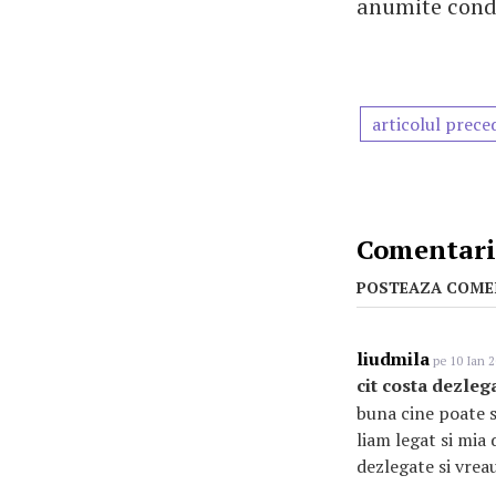
anumite condi
articolul prece
Comentarii
POSTEAZA COME
liudmila
pe 10 Ian 2
cit costa dezle
buna cine poate 
liam legat si mia
dezlegate si vreau