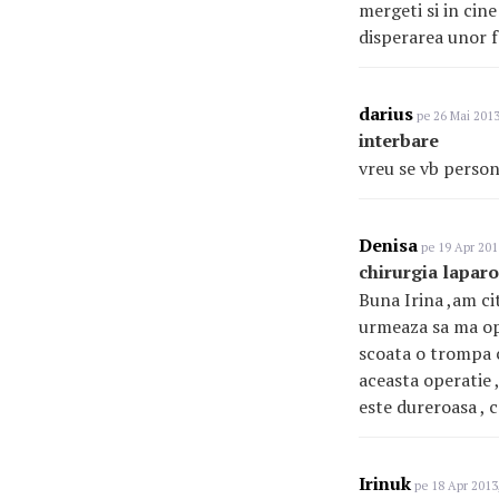
mergeti si in cine
disperarea unor 
darius
pe 26 Mai 2013
interbare
vreu se vb person
Denisa
pe 19 Apr 201
chirurgia lapar
Buna Irina ,am cit
urmeaza sa ma ope
scoata o trompa c
aceasta operatie 
este dureroasa , c
Irinuk
pe 18 Apr 2013