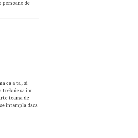
te persoane de
a ca a ta , si
 trebuie sa imi
oarte teama de
e se intampla daca