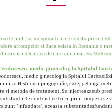
 foarte mult sa-mi spuneti in ce consta procedeul
ndare atrompelor si daca exista in Romania o me
 dureroasa decatcea de care am auzit eu. Multum
 Teodorescu, medic ginecolog la Spitalul Carit
Teodorescu, medic ginecolog la Spitalul Caritas:E
umita: Histerosalpingografie, care, pelanga met
ste si metoda de tratament. Se injecteazasub pres
o substanta de contrast ce trece printrompe si se 
ca sunt "infundate", aceasta substantadesfundand