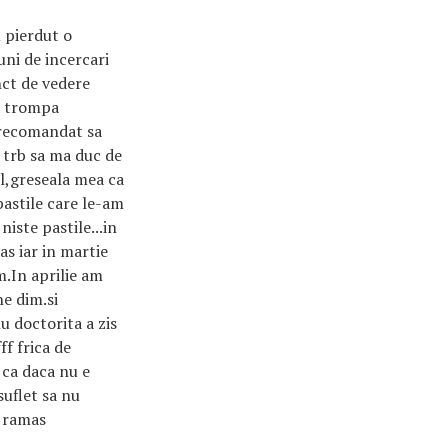
 pierdut o
uni de incercari
ct de vedere
 o trompa
 recomandat sa
 trb sa ma duc de
ul,greseala mea ca
astile care le-am
niste pastile...in
as iar in martie
m.In aprilie am
ne dim.si
 doctorita a zis
ff frica de
 ca daca nu e
suflet sa nu
a ramas