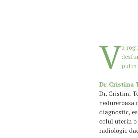
V
a rog
desfu
putin
Dr. Cristina
Dr. Cristina 
nedureroasa n
diagnostic, e
colul uterin 
radiologic da