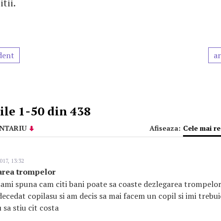
tii.
dent
ar
le 1-50 din 438
NTARIU
Afiseaza:
Cele mai r
017, 13:32
garea trompelor
sami spuna cam citi bani poate sa coaste dezlegarea trompelo
 decedat copilasu si am decis sa mai facem un copil si imi treb
 sa stiu cit costa