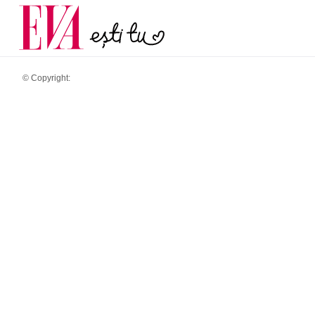
menopauză și când ar t
Carieră
la medic
Actualitate
© Copyright: