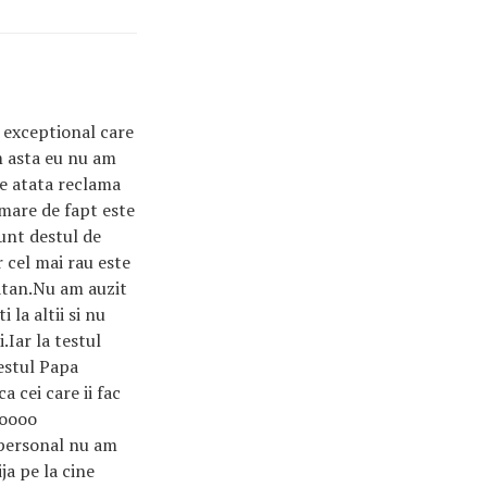
c exceptional care
am asta eu nu am
de atata reclama
 mare de fapt este
unt destul de
 cel mai rau este
latan.Nu am auzit
 la altii si nu
.Iar la testul
estul Papa
a cei care ii fac
loooo
u personal nu am
ja pe la cine