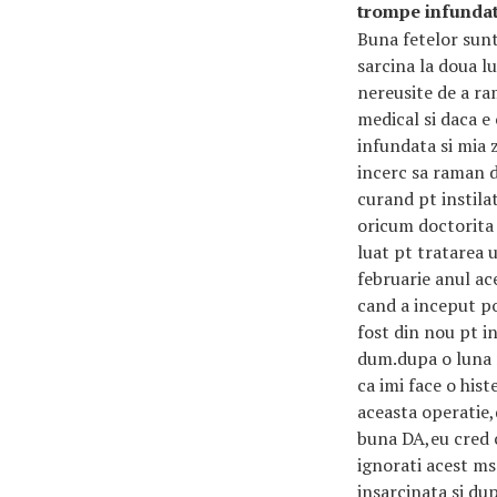
trompe infunda
Buna fetelor sun
sarcina la doua l
nereusite de a r
medical si daca e
infundata si mia
incerc sa raman d
curand pt instila
oricum doctorita 
luat pt tratarea u
februarie anul ac
cand a inceput po
fost din nou pt i
dum.dupa o luna n
ca imi face o his
aceasta operatie,
buna DA,eu cred c
ignorati acest msg
insarcinata si du