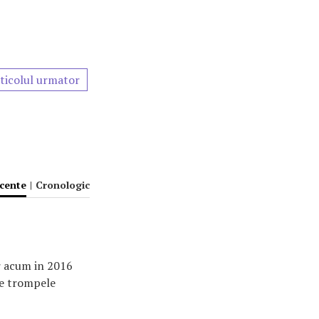
ticolul urmator
ecente
|
Cronologic
r acum in 2016
uie trompele