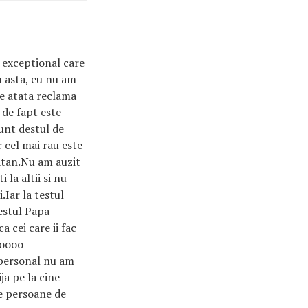
c exceptional care
am asta, eu nu am
de atata reclama
 de fapt este
unt destul de
 cel mai rau este
latan.Nu am auzit
 la altii si nu
.Iar la testul
estul Papa
a cei care ii fac
loooo
u personal nu am
ja pe la cine
te persoane de