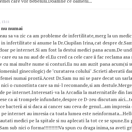
femei care vor bebelusi.Doamne ce oameni...
 13:11
i nu numai
vreau sa va zic ca am probleme de infertilitate,merg la un medi
t in infertilitate si anume la Dr.Ciupilan Irina,cat despre dr.S
,doar pe internet.Si am fost la destui medici pana acum.De un
 care eu sa nu aud de el.Eu cred ca cele care ii fac reclama asa
are cu mai multe nume si conturi.Eu nu am auzit pana acum(si s
meniul ginecologic) de "curatarea colului" .Scrieti aberatii dar
te femei numai prostii.Acest Dr.Sam nu mi se pare decat un sar
 la nici o cunostinta care sa mi-l recomande,si am destule.Mergeti
de pe internet.Interesati-va la Arcadia la maternitatile din Iasi
ese ca ai trompele infundate,despre ce D-zeu discutam aici...t
ce bacterii ai si daca ai cancer sau ceva de genul...am impresia c
 pe internet au imresia ca toata lumea este neinformata...Hel
cautati medici pe la spitale si nu aplecati la tot ce se spune.E
Sam sub nici o forma!!!!!!!!!!Va spun cu draga inima,sa aveti gri