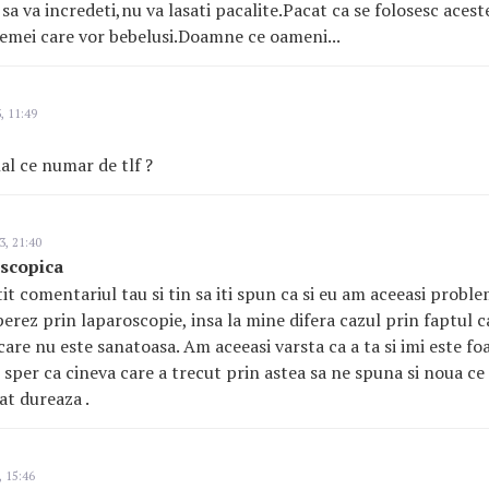
 sa va incredeti,nu va lasati pacalite.Pacat ca se folosesc aces
femei care vor bebelusi.Doamne ce oameni...
, 11:49
al ce numar de tlf ?
3, 21:40
oscopica
it comentariul tau si tin sa iti spun ca si eu am aceeasi problem
rez prin laparoscopie, insa la mine difera cazul prin faptul ca
are nu este sanatoasa. Am aceeasi varsta ca a ta si imi este f
, sper ca cineva care a trecut prin astea sa ne spuna si noua c
at dureaza .
, 15:46