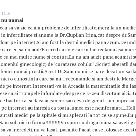
 13:16
i nu numai
vreau sa va zic ca am probleme de infertilitate,merg la un medi
t in infertilitate si anume la Dr.Ciupilan Irina,cat despre dr.S
,doar pe internet.Si am fost la destui medici pana acum.De un
 care eu sa nu aud?Eu cred ca cele care ii fac reclama asa mare
are cu mai multe nume si conturi.Eu nu am auzit pana acum(si s
meniul ginecologic) de "curatarea colului" .Scrieti aberatii dar
te femei numai prostii.Acest Dr.Sam nu mi se pare decat un sar
 la nici o cunostinta care sa mi-l recomande,si am destule.Mergeti
de pe internet.Interesati-va la Arcadia la maternitatile din Iasi
ese ca ai trompele infundate,despre ce D-zeu discutam aici...t
ce bacterii ai si daca ai cancer sau ceva de genul...am impresia c
 pe internet au imresia ca toata lumea este neinformata...Hel
cautati medici pe la spitale si nu aplecati la tot ce se spune.E
Sam sub nici o forma!!!!!!!!!!Va spun cu draga inima,sa aveti gri
 sa va incredeti,nu va lasati pacalite.Pacat ca se folosesc aces