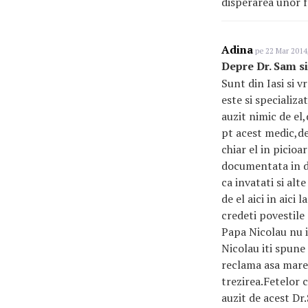
disperarea unor 
Adina
pe 22 Mar 2014,
Depre Dr. Sam s
Sunt din Iasi si 
este si specializa
auzit nimic de el
pt acest medic,de
chiar el in picio
documentata in do
ca invatati si al
de el aici in aici
credeti povestile 
Papa Nicolau nu i
Nicolau iti spune 
reclama asa mare
trezirea.Fetelor 
auzit de acest Dr.