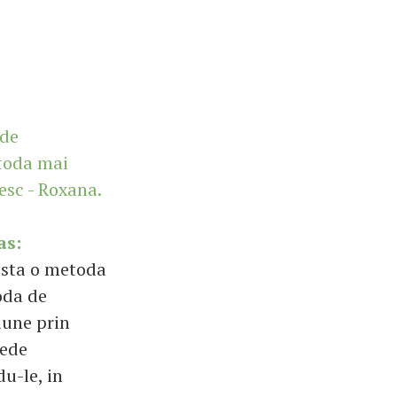
 de
toda mai
esc - Roxana.
as:
xista o metoda
oda de
iune prin
vede
u-le, in