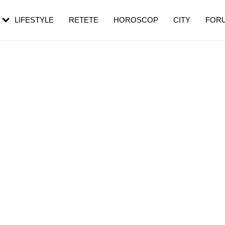
rebui să mergi
și 60 de ani. De ce te trezești mai des
pe măsură ce înaintezi în vârstă
LIFESTYLE
RETETE
HOROSCOP
CITY
FOR